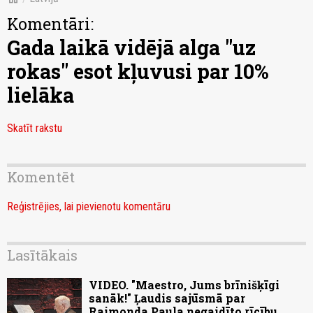
Komentāri:
Gada laikā vidējā alga "uz
rokas" esot kļuvusi par 10%
lielāka
Skatīt rakstu
Komentēt
Reģistrējies, lai pievienotu komentāru
Lasītākais
VIDEO. "Maestro, Jums brīnišķīgi
sanāk!" Ļaudis sajūsmā par
Raimonda Paula negaidīto rīcību