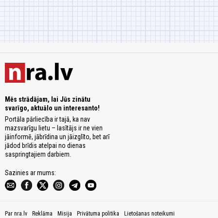
Mēs strādājam, lai Jūs zinātu
svarīgo, aktuālo un interesanto!
Portāla pārliecība ir tajā, ka nav
mazsvarīgu lietu – lasītājs ir ne vien
jāinformē, jābrīdina un jāizglīto, bet arī
jādod brīdis atelpai no dienas
saspringtajiem darbiem.
Sazinies ar mums:
Par nra.lv
Reklāma
Misija
Privātuma politika
Lietošanas noteikumi