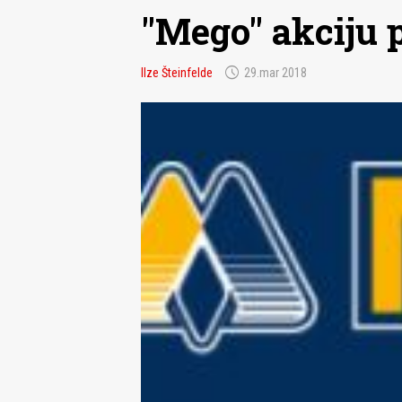
"Mego" akciju p
schedule
Ilze Šteinfelde
29.mar 2018