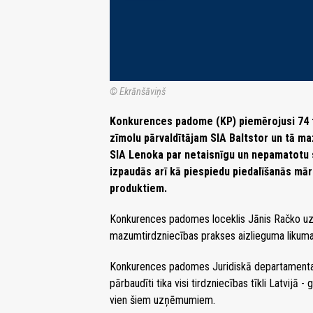
© Ekrānšāviņš
Konkurences padome (KP) piemērojusi 74 t
zīmolu pārvaldītājam SIA Baltstor un tā m
SIA Lenoka par netaisnīgu un nepamatotu 
izpaudās arī kā piespiedu piedalīšanās mār
produktiem.
Konkurences padomes loceklis Jānis Račko uzs
mazumtirdzniecības prakses aizlieguma likum
Konkurences padomes Juridiskā departamenta j
pārbaudīti tika visi tirdzniecības tīkli Latvijā -
vien šiem uzņēmumiem.