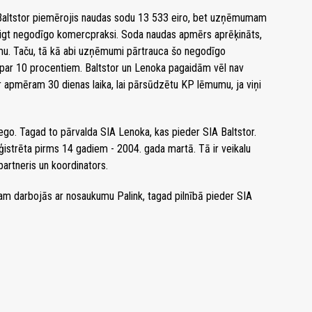
ltstor piemērojis naudas sodu 13 533 eiro, bet uzņēmumam
beigt negodīgo komercpraksi. Soda naudas apmērs aprēķināts,
u. Taču, tā kā abi uzņēmumi pārtrauca šo negodīgo
ar 10 procentiem. Baltstor un Lenoka pagaidām vēl nav
apmēram 30 dienas laika, lai pārsūdzētu KP lēmumu, ja viņi
ego. Tagad to pārvalda SIA Lenoka, kas pieder SIA Baltstor.
reģistrēta pirms 14 gadiem - 2004. gada martā. Tā ir veikalu
artneris un koordinators.
am darbojās ar nosaukumu Palink, tagad pilnībā pieder SIA