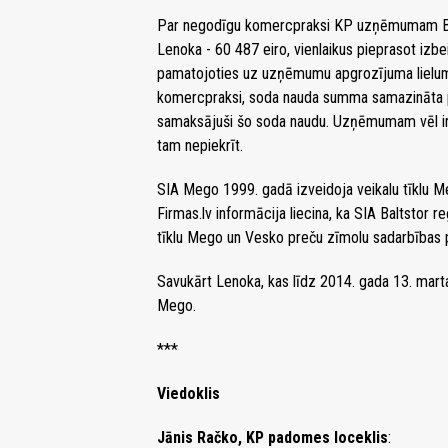
Par negodīgu komercpraksi KP uzņēmumam Ba
Lenoka - 60 487 eiro, vienlaikus pieprasot iz
pamatojoties uz uzņēmumu apgrozījuma lielum
komercpraksi, soda nauda summa samazināta p
samaksājuši šo soda naudu. Uzņēmumam vēl ir 
tam nepiekrīt.
SIA Mego 1999. gadā izveidoja veikalu tīklu M
Firmas.lv informācija liecina, ka SIA Baltstor 
tīklu Mego un Vesko preču zīmolu sadarbības p
Savukārt Lenoka, kas līdz 2014. gada 13. mart
Mego.
***
Viedoklis
Jānis Račko, KP padomes loceklis
: