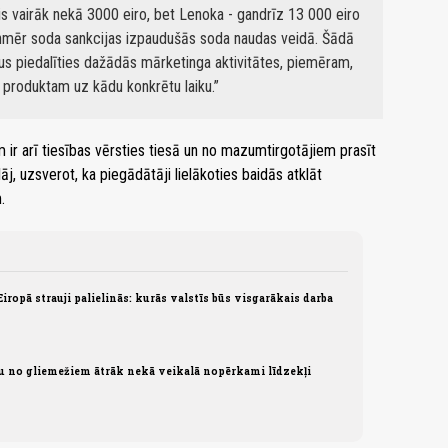
 vairāk nekā 3000 eiro, bet Lenoka - gandrīz 13 000 eiro
nmēr soda sankcijas izpaudušās soda naudas veidā. Šādā
s piedalīties dažādās mārketinga aktivitātes, piemēram,
produktam uz kādu konkrētu laiku.
 ir arī tiesības vērsties tiesā un no mazumtirgotājiem prasīt
 uzsverot, ka piegādātāji lielākoties baidās atklāt
.
opā strauji palielinās: kurās valstīs būs visgarākais darba
zu no gliemežiem ātrāk nekā veikalā nopērkami līdzekļi