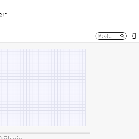
21°
login
search