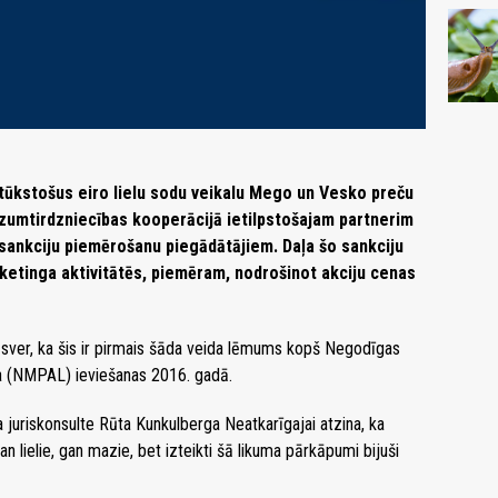
ūkstošus eiro lielu sodu veikalu Mego un Vesko preču
azumtirdzniecības kooperācijā ietilpstošajam partnerim
sankciju piemērošanu piegādātājiem. Daļa šo sankciju
ketinga aktivitātēs, piemēram, nodrošinot akciju cenas
ver, ka šis ir pirmais šāda veida lēmums kopš Negodīgas
a (NMPAL) ieviešanas 2016. gadā.
uriskonsulte Rūta Kunkulberga Neatkarīgajai atzina, ka
 gan lielie, gan mazie, bet izteikti šā likuma pārkāpumi bijuši