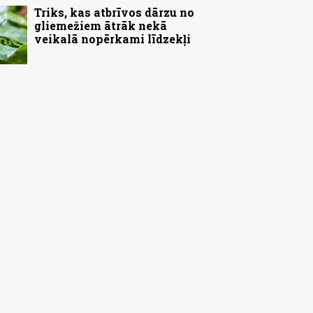
Triks, kas atbrīvos dārzu no
gliemežiem ātrāk nekā
veikalā nopērkami līdzekļi