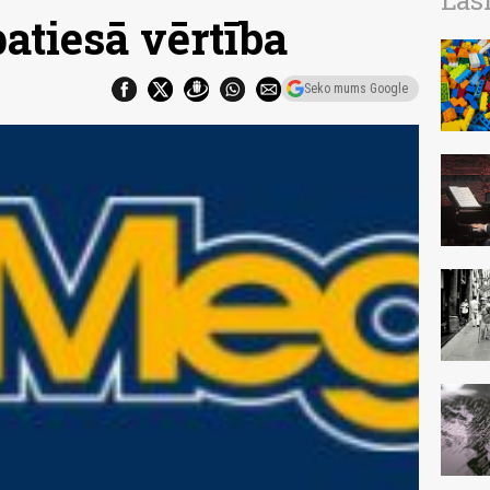
Las
atiesā vērtība
Seko mums Google