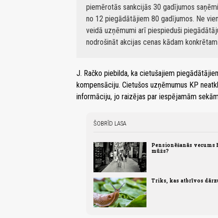
piemērotās sankcijās 30 gadījumos saņēmis
no 12 piegādātājiem 80 gadījumos. Ne vie
veidā uzņēmumi arī piespieduši piegādātāju
nodrošināt akcijas cenas kādam konkrētam 
J. Račko piebilda, ka cietušajiem piegādātājiem
kompensāciju. Cietušos uzņēmumus KP neatklāj,
informāciju, jo raizējas par iespējamām sekām
ŠOBRĪD LASA
Pensionēšanās vecums Eir
mūžs?
Triks, kas atbrīvos dār