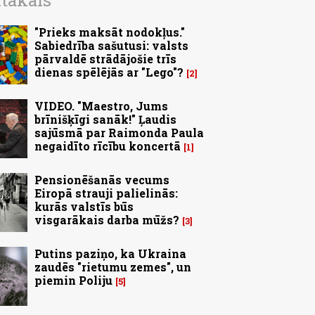
ītākais
"Prieks maksāt nodokļus."
Sabiedrība sašutusi: valsts
pārvaldē strādājošie trīs
dienas spēlējās ar "Lego"?
2
VIDEO. "Maestro, Jums
brīnišķīgi sanāk!" Ļaudis
sajūsmā par Raimonda Paula
negaidīto rīcību koncertā
1
Pensionēšanās vecums
Eiropā strauji palielinās:
kurās valstīs būs
visgarākais darba mūžs?
3
Putins paziņo, ka Ukraina
zaudēs "rietumu zemes", un
piemin Poliju
5