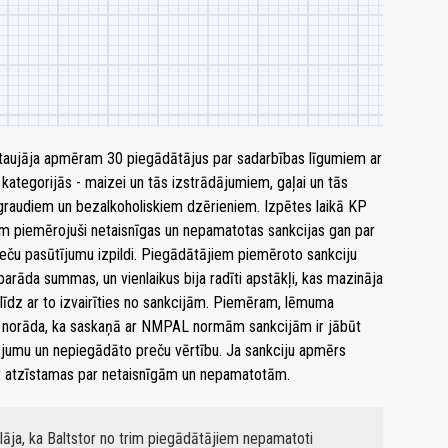
taujāja apmēram 30 piegādātājus par sadarbības līgumiem ar
egorijās - maizei un tās izstrādājumiem, gaļai un tās
graudiem un bezalkoholiskiem dzērieniem. Izpētes laikā KP
em piemērojuši netaisnīgas un nepamatotas sankcijas gan par
ču pasūtījumu izpildi. Piegādātājiem piemēroto sankciju
āda summas, un vienlaikus bija radīti apstākļi, kas mazināja
 līdz ar to izvairīties no sankcijām. Piemēram, lēmuma
KP norāda, ka saskaņā ar NMPAL normām sankcijām ir jābūt
jumu un nepiegādāto preču vērtību. Ja sankciju apmērs
 atzīstamas par netaisnīgām un nepamatotām.
āja, ka Baltstor no trim piegādātājiem nepamatoti