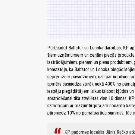
Pārbaudot Baltstor un Lenoka darbības, KP ap
šiem uzņēmumiem un cenām piecās produktu kat
izstrādājumiem, pienam un piena produktiem, 
konstatēja, ka Baltstor un Lenoka piegādātāji
neprecīzām pavadzīmēm, gan par nepilnīgu pre
apmērs sasniedza vairāk nekā 400% no pamatpar
iespēju piegādātājiem laikus izlabot kļūdas un
apstrīdēšanai tika atvēlētas vien 10 dienas. 
samērīgām ar mazumtirgotājam nodarīto kaitē
pārsniedz 10% no pamatparāda summas, tās ir
KP padomes loceklis Jānis Račko atkl