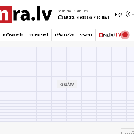
Sestdiena, 8.augusts
+
Rīgā
redeem
Mudīte, Vladislava, Vladislavs
Dzīvesstils
TautaRunā
LifeHacks
Sports