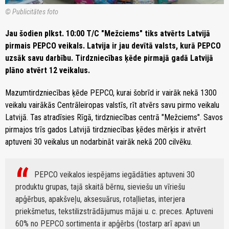
© Publicitātes foto
Jau šodien plkst. 10:00 T/C "Mežciems" tiks atvērts Latvijā
pirmais PEPCO veikals. Latvija ir jau devītā valsts, kurā PEPCO
uzsāk savu darbību. Tirdzniecības ķēde pirmajā gadā Latvijā
plāno atvērt 12 veikalus.
Mazumtirdzniecības ķēde PEPCO, kurai šobrīd ir vairāk nekā 1300
veikalu vairākās Centrāleiropas valstīs, rīt atvērs savu pirmo veikalu
Latvijā. Tas atradīsies Rīgā, tirdzniecības centrā "Mežciems". Savos
pirmajos trīs gados Latvijā tirdzniecības ķēdes mērķis ir atvērt
aptuveni 30 veikalus un nodarbināt vairāk nekā 200 cilvēku.
PEPCO veikalos iespējams iegādāties aptuveni 30
produktu grupas, tajā skaitā bērnu, sieviešu un vīriešu
apģērbus, apakšveļu, aksesuārus, rotaļlietas, interjera
priekšmetus, tekstilizstrādājumus mājai u. c. preces. Aptuveni
60% no PEPCO sortimenta ir apģērbs (tostarp arī apavi un