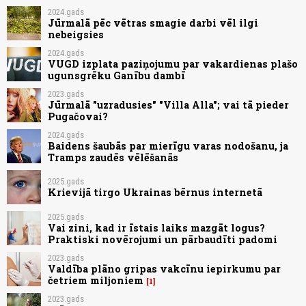
2024.gads
Jūrmalā pēc vētras smagie darbi vēl ilgi
nebeigsies
2024.gads
VUGD izplata paziņojumu par vakardienas plašo
ugunsgrēku Ganību dambī
2023.gads
Jūrmalā "uzradusies" "Villa Alla"; vai tā pieder
Pugačovai?
2024.gads
Baidens šaubās par mierīgu varas nodošanu, ja
Tramps zaudēs vēlēšanās
2025.gads
Krievijā tirgo Ukrainas bērnus internetā
2025.gads
Vai zini, kad ir īstais laiks mazgāt logus?
Praktiski novērojumi un pārbaudīti padomi
2023.gads
Valdība plāno gripas vakcīnu iepirkumu par
četriem miljoniem
1
2023.gads