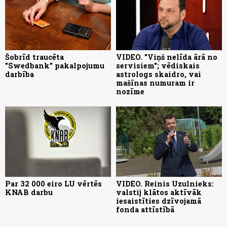
Šobrīd traucēta
VIDEO. "Viņš nelīda ārā no
"Swedbank" pakalpojumu
servisiem"; vēdiskais
darbība
astrologs skaidro, vai
mašīnas numuram ir
nozīme
Par 32 000 eiro LU vērtēs
VIDEO. Reinis Uzulnieks:
KNAB darbu
valstij klātos aktīvāk
iesaistīties dzīvojamā
fonda attīstībā