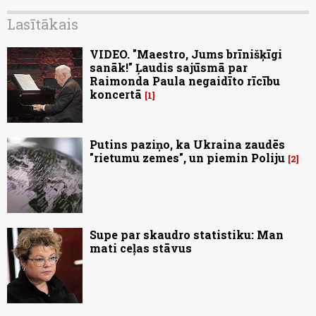
Lasītākais
VIDEO. "Maestro, Jums brīnišķīgi
sanāk!" Ļaudis sajūsmā par
Raimonda Paula negaidīto rīcību
koncertā
1
Putins paziņo, ka Ukraina zaudēs
"rietumu zemes", un piemin Poliju
2
Supe par skaudro statistiku: Man
mati ceļas stāvus