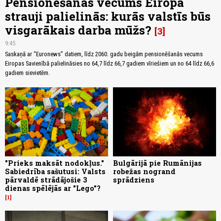
Pensionēšanās vecums Eiropā
strauji palielinās: kurās valstīs būs
visgarākais darba mūžs?
3
9:45
Saskaņā ar “Euronews” datiem, līdz 2060. gadu beigām pensionēšanās vecums
Eiropas Savienībā palielināsies no 64,7 līdz 66,7 gadiem vīriešiem un no 64 līdz 66,6
gadiem sievietēm.
"Prieks maksāt nodokļus."
Bulgārijā pie Rumānijas
Sabiedrība sašutusi: Valsts
robežas nogrand
pārvaldē strādājošie 3
sprādziens
dienas spēlējās ar "Lego"?
1