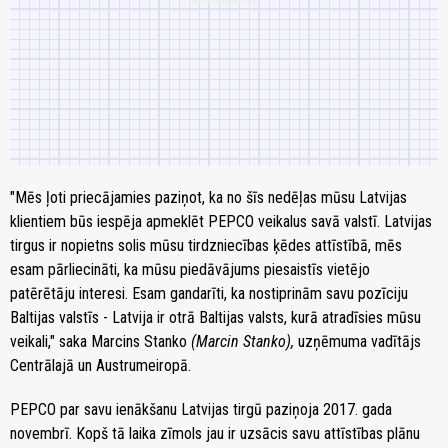
"Mēs ļoti priecājamies paziņot, ka no šīs nedēļas mūsu Latvijas
klientiem būs iespēja apmeklēt PEPCO veikalus savā valstī. Latvijas
tirgus ir nopietns solis mūsu tirdzniecības ķēdes attīstībā, mēs
esam pārliecināti, ka mūsu piedāvājums piesaistīs vietējo
patērētāju interesi. Esam gandarīti, ka nostiprinām savu pozīciju
Baltijas valstīs - Latvija ir otrā Baltijas valsts, kurā atradīsies mūsu
veikali," saka Marcins Stanko
(Marcin Stanko),
uzņēmuma vadītājs
Centrālajā un Austrumeiropā.
PEPCO par savu ienākšanu Latvijas tirgū paziņoja 2017. gada
novembrī. Kopš tā laika zīmols jau ir uzsācis savu attīstības plānu