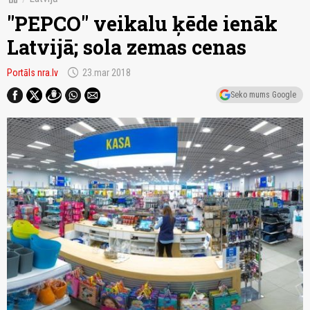
"PEPCO" veikalu ķēde ienāk
Latvijā; sola zemas cenas
schedule
Portāls nra.lv
23.mar 2018
Seko mums Google