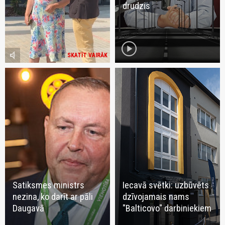
drudzis
play_circle
volume_mute
SKATĪT VAIRĀK
Satiksmes ministrs
Iecavā svētki: uzbūvēts
nezina, ko darīt ar pāli
dzīvojamais nams
Daugavā
"Balticovo" darbiniekiem