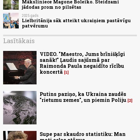
Māksliniece Magone Boleiko. Steidzami
jādodas prom no pilsētas
2025.gads
Lielbritānija sāk atteikt ukraiņiem pastāvīgu
patvērumu
Lasītākais
VIDEO. "Maestro, Jums brīnišķīgi
sanāk!" Ļaudis sajūsmā par
Raimonda Paula negaidīto rīcību
koncertā
1
Putins paziņo, ka Ukraina zaudēs
"rietumu zemes", un piemin Poliju
2
Supe par skaudro statistiku: Man
mati ceļas stāvus