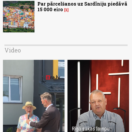
Par pārcelšanos uz Sardīniju piedāvā
15 000 eiro
1
Video
Rīgā sākas lampu