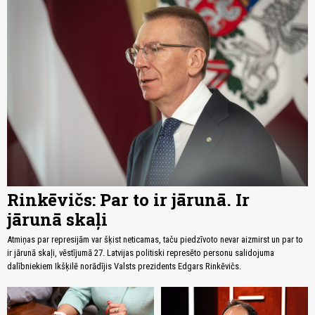
Rinkēvičs: Par to ir jārunā. Ir
jārunā skaļi
Atmiņas par represijām var šķist neticamas, taču piedzīvoto nevar aizmirst un par to
ir jārunā skaļi, vēstījumā 27. Latvijas politiski represēto personu salidojuma
dalībniekiem Ikšķilē norādījis Valsts prezidents Edgars Rinkēvičs.