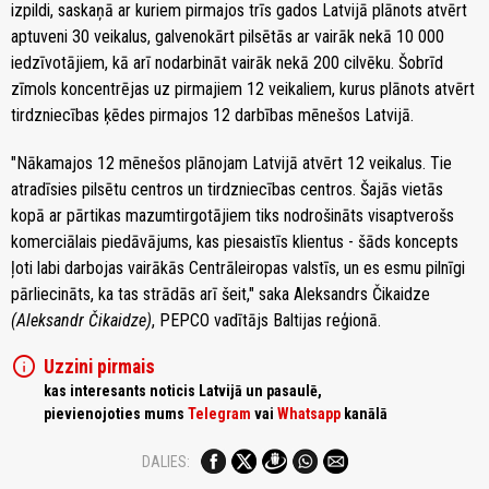
izpildi, saskaņā ar kuriem pirmajos trīs gados Latvijā plānots atvērt
aptuveni 30 veikalus, galvenokārt pilsētās ar vairāk nekā 10 000
iedzīvotājiem, kā arī nodarbināt vairāk nekā 200 cilvēku. Šobrīd
zīmols koncentrējas uz pirmajiem 12 veikaliem, kurus plānots atvērt
tirdzniecības ķēdes pirmajos 12 darbības mēnešos Latvijā.
"Nākamajos 12 mēnešos plānojam Latvijā atvērt 12 veikalus. Tie
atradīsies pilsētu centros un tirdzniecības centros. Šajās vietās
kopā ar pārtikas mazumtirgotājiem tiks nodrošināts visaptverošs
komerciālais piedāvājums, kas piesaistīs klientus - šāds koncepts
ļoti labi darbojas vairākās Centrāleiropas valstīs, un es esmu pilnīgi
pārliecināts, ka tas strādās arī šeit," saka Aleksandrs Čikaidze
(Aleksandr Čikaidze)
, PEPCO vadītājs Baltijas reģionā.
info
Uzzini pirmais
kas interesants noticis Latvijā un pasaulē,
pievienojoties mums
Telegram
vai
Whatsapp
kanālā
DALIES: