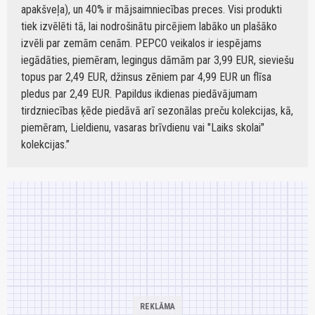
apakšveļa), un 40% ir mājsaimniecības preces. Visi produkti
tiek izvēlēti tā, lai nodrošinātu pircējiem labāko un plašāko
izvēli par zemām cenām. PEPCO veikalos ir iespējams
iegādāties, piemēram, legingus dāmām par 3,99 EUR, sieviešu
topus par 2,49 EUR, džinsus zēniem par 4,99 EUR un flīsa
pledus par 2,49 EUR. Papildus ikdienas piedāvājumam
tirdzniecības ķēde piedāvā arī sezonālas preču kolekcijas, kā,
piemēram, Lieldienu, vasaras brīvdienu vai "Laiks skolai"
kolekcijas.