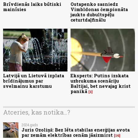
Brīvdienās laiks būtiski
Ostapenko sasniedz
mainīsies
Vimbldonas čempionāta
jaukto dubultspēļu
ceturtdaļfinālu
Latvijā un Lietuvā izplata
Eksperts: Putins izskata
brīdinājumus par
uzbrukuma scenāriju
svelmainu karstumu
Baltijai, bet nevajag krist
panikā
1
Atceries, kas notika...?
2024.gads
Juris Ozoliņš: Bez lēta stabilas enerģijas avota
par zemām elektrības cenām jāaizmirst
16