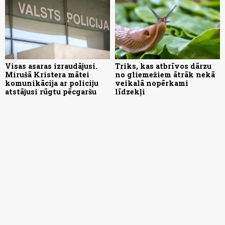
Visas asaras izraudājusi.
Triks, kas atbrīvos dārzu
Mirušā Kristera mātei
no gliemežiem ātrāk nekā
komunikācija ar policiju
veikalā nopērkami
atstājusi rūgtu pēcgaršu
līdzekļi