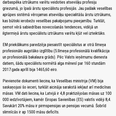
darbaspēka iztrūkums varētu veidoties atsevišķu profesiju
griezumā, jo īpaši ārstu speciālistu profesijās. Jau pašlaik veselības
aprūpes sistēmā vērojamas atsevišķu specialitāšu ārstu iztrūkums,
kas būtiski ierobežo veselības pakalpojumu pieejamību. Turklāt,
ņemot vērā sabiedrības novecošanās tendences, vidējā un
ilgtermiņā ārstu speciālistu iztrūkums varētu kļūt vel izteiktāks.
EM priekšlikums paredzēja piesaistīt speciālistus ar otrā līmeņa
profesionālo augstāko izglītību (5.līmeņa profesionālā kvalifikācija
un profesionālā bakalaura grāds). Pēc Valsts ieņēmumu dienesta
datiem, šādu speciālistu normētā alga mēnesī par 160 stundām
2017.gada aprīlī bija 1465,60 eiro.
Pievienotie dokumenti liecina, ka Veselības ministrija (VM) bija
saskaņojusi šo ieceri, turklāt aicināja sarakstā iekļaut arī medicīnas
māsas. VM dati liecina, ka Latvijā ir 4,8 praktizējošas māsas uz 100
000 iedzīvotājiem, kamēr Eiropas Savienības (ES) valstīs vidēji 8,4.
Savukārt 20% māsu ir pirmspensijas un pensijas vecumā. Šobrīd
slimnīcās ir ap 1500 māsu deficīts.