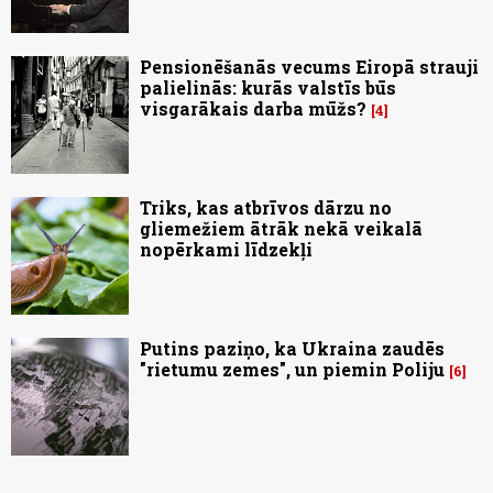
Pensionēšanās vecums Eiropā strauji
palielinās: kurās valstīs būs
visgarākais darba mūžs?
4
Triks, kas atbrīvos dārzu no
gliemežiem ātrāk nekā veikalā
nopērkami līdzekļi
Putins paziņo, ka Ukraina zaudēs
"rietumu zemes", un piemin Poliju
6