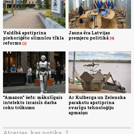
Valdībā apstiprina
Jauna ēra Latvijas
piekoriģēto slimnīcu tīkla
premjeru politikā
9
reformu
1
“Amazon” šefs: mākslīgais
Ar Kulberga un Zelenska
intelekts izraisīs darba
parakstu apstiprina
roku trūkumu
svarīgu tehnoloģiju
apmaiņu
Atceries, kas notika...?