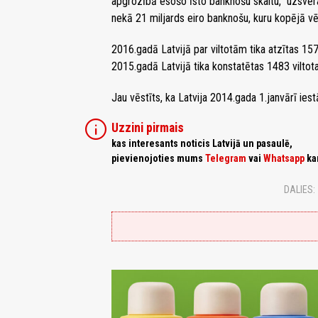
apgrozībā esošo īsto banknošu skaitu," uzsvēra 
nekā 21 miljards eiro banknošu, kuru kopējā vēr
2016.gadā Latvijā par viltotām tika atzītas 1
2015.gadā Latvijā tika konstatētas 1483 vilt
Jau vēstīts, ka Latvija 2014.gada 1.janvārī iest
info
Uzzini pirmais
kas interesants noticis Latvijā un pasaulē,
pievienojoties mums
Telegram
vai
Whatsapp
ka
DALIES: