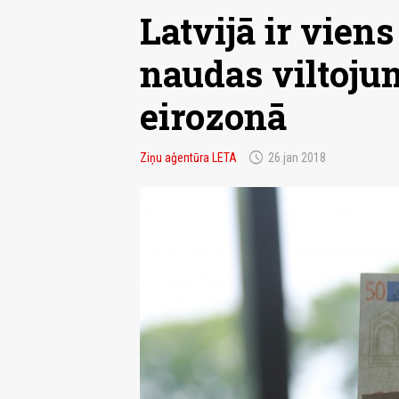
Latvijā ir vie
naudas viltoju
eirozonā
schedule
Ziņu aģentūra LETA
26.jan 2018