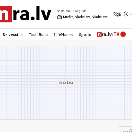
Sestdiena, 8.augusts
+
Rīgā
redeem
Mudīte, Vladislava, Vladislavs
Dzīvesstils
TautaRunā
LifeHacks
Sports