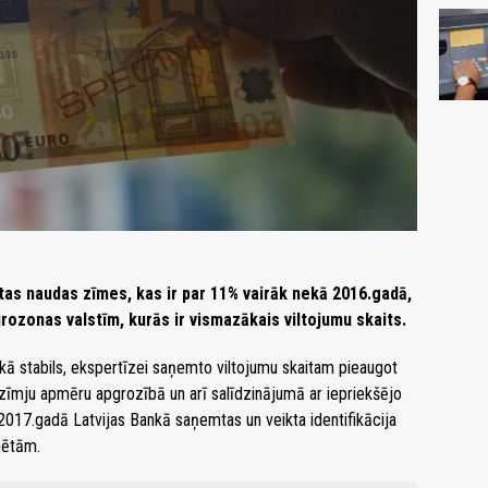
otas naudas zīmes, kas ir par 11% vairāk nekā 2016.gadā,
irozonas valstīm, kurās ir vismazākais viltojumu skaits.
 kā stabils, ekspertīzei saņemto viltojumu skaitam pieaugot
 zīmju apmēru apgrozībā un arī salīdzinājumā ar iepriekšējo
 2017.gadā Latvijas Bankā saņemtas un veikta identifikācija
nētām.