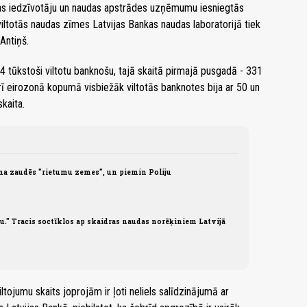
tas iedzīvotāju un naudas apstrādes uzņēmumu iesniegtās
iltotās naudas zīmes Latvijas Bankas naudas laboratorijā tiek
Antiņš.
 tūkstoši viltotu banknošu, tajā skaitā pirmajā pusgadā - 331
Arī eirozonā kopumā visbiežāk viltotās banknotes bija ar 50 un
kaita.
na zaudēs "rietumu zemes", un piemin Poliju
u." Tracis soctīklos ap skaidras naudas norēķiniem Latvijā
iltojumu skaits joprojām ir ļoti neliels salīdzinājumā ar