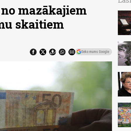
Las
ns no mazākajiem
mu skaitiem
Seko mums Google