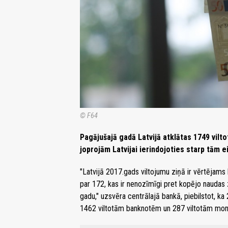
© F64
Pagājušajā gadā Latvijā atklātas 1749 vilt
joprojām Latvijai ierindojoties starp tām e
"Latvijā 2017.gads viltojumu ziņā ir vērtējams
par 172, kas ir nenozīmīgi pret kopējo naudas
gadu," uzsvēra centrālajā bankā, piebilstot, ka
1462 viltotām banknotēm un 287 viltotām mo