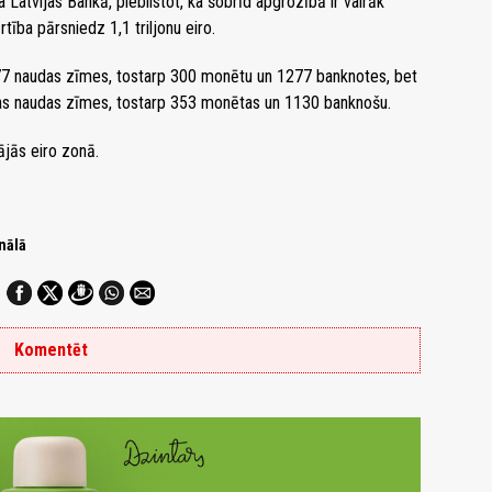
Latvijas Bankā, piebilstot, ka šobrīd apgrozībā ir vairāk
tība pārsniedz 1,1 triljonu eiro.
577 naudas zīmes, tostarp 300 monētu un 1277 banknotes, bet
otas naudas zīmes, tostarp 353 monētas un 1130 banknošu.
ājās eiro zonā.
nālā
Komentēt