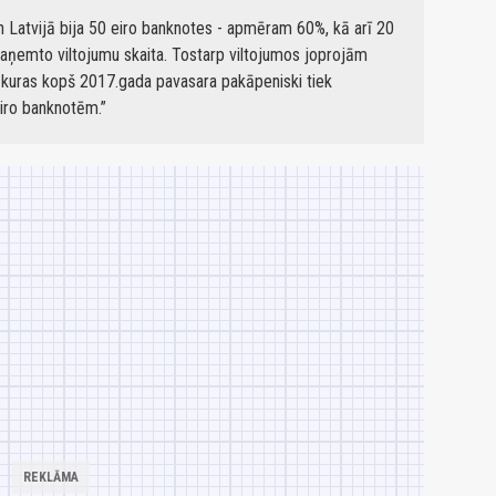
n Latvijā bija 50 eiro banknotes - apmēram 60%, kā arī 20
ņemto viltojumu skaita. Tostarp viltojumos joprojām
 kuras kopš 2017.gada pavasara pakāpeniski tiek
eiro banknotēm.