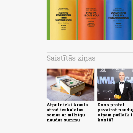
Saistītās ziņas
Atpūtnieki krastā
Dons protot
atrod izskalotas
pavairot naudu;
somas ar milzīgu
viņam pašlaik i
naudas summu
kontā?