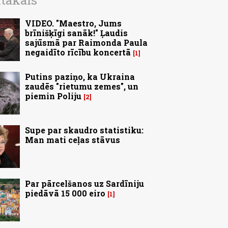
ītākais
VIDEO. "Maestro, Jums
brīnišķīgi sanāk!" Ļaudis
sajūsmā par Raimonda Paula
negaidīto rīcību koncertā
1
Putins paziņo, ka Ukraina
zaudēs "rietumu zemes", un
piemin Poliju
2
Supe par skaudro statistiku:
Man mati ceļas stāvus
Par pārcelšanos uz Sardīniju
piedāvā 15 000 eiro
1