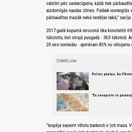
valstīm pēc savlaicīguma, kādā tiek pārbaudī
aizdomīgās naudas zīmes. Pašlaik iesniegtās v
pārbaudītas mazāk nekā nedēļas laikā," sacīja 
2017.gadā kopumā eirozonā tika konstatēti 694
tūkstotis, bet otrajā pusgadā - 363 tūkstoši. 
20 eiro nominālu - apmēram 85% no viltojumu s
ŠOBRĪD LASA
Putins paziņo, ka Ukrai
"Es nesaprotu to paranoj
"Iespēja saņemt viltotu banknoti ir ļoti maza. V