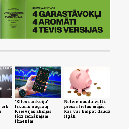
"Elles sankciju"
Netērē naudu velti:
 cik
likums nograuj
piecas lietas mājās,
r
Krievijas akcijas
kas var kalpot daudz
līdz zemākajam
ilgāk
līmenim