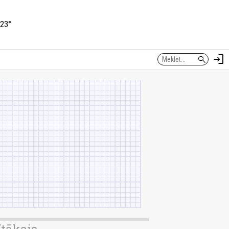
23°
login
search