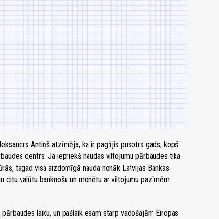
leksandrs Antiņš atzīmēja, ka ir pagājis pusotrs gads, kopš
rbaudes centrs. Ja iepriekš naudas viltojumu pārbaudes tika
ktūrās, tagad visa aizdomīgā nauda nonāk Latvijas Bankas
ro un citu valūtu banknošu un monētu ar viltojumu pazīmēm
as pārbaudes laiku, un pašlaik esam starp vadošajām Eiropas