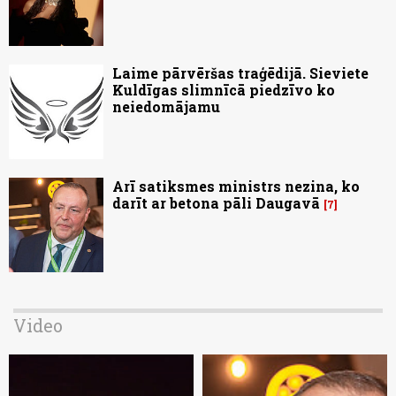
Laime pārvēršas traģēdijā. Sieviete
Kuldīgas slimnīcā piedzīvo ko
neiedomājamu
Arī satiksmes ministrs nezina, ko
darīt ar betona pāli Daugavā
7
Video