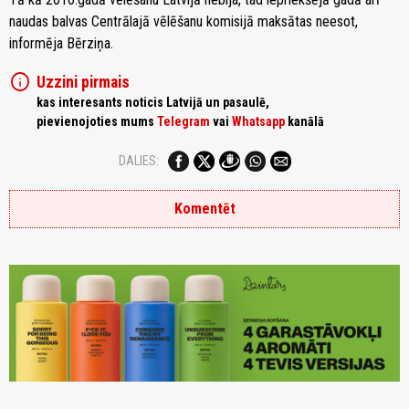
naudas balvas Centrālajā vēlēšanu komisijā maksātas neesot,
informēja Bērziņa.
info
Uzzini pirmais
kas interesants noticis Latvijā un pasaulē,
pievienojoties mums
Telegram
vai
Whatsapp
kanālā
DALIES:
Komentēt