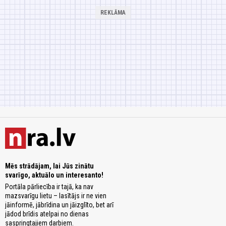
Mēs strādājam, lai Jūs zinātu
svarīgo, aktuālo un interesanto!
Portāla pārliecība ir tajā, ka nav
mazsvarīgu lietu – lasītājs ir ne vien
jāinformē, jābrīdina un jāizglīto, bet arī
jādod brīdis atelpai no dienas
saspringtajiem darbiem.