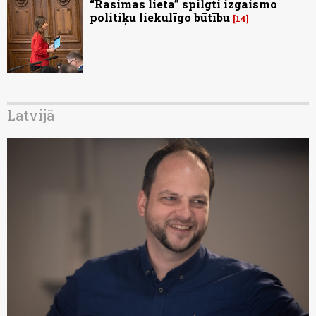
“Rasimas lieta” spilgti izgaismo
politiķu liekulīgo būtību
14
Latvijā