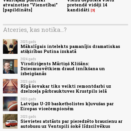
atvainoties "Vienotībai"
pretendē vidēji 14
[papildināts]
kandidāti
3
Atceries, kas notika...?
2025.gads
Mākslīgais intelekts pamanījis dramatiskas
atšķirības Putina izskatā
2024.gads
Virsdiriģents Mārtiņš Klišāns:
Dziesmusvētkiem draud iznīkšana un
izbeigšanās
2023.gads
Rīgā šovakar tiks veikti remontdarbi uz
dzelzceļa pārbrauktuves Krustpils ielā
2023.gads
Latvijas U-20 basketbolistes kļuvušas par
Eiropas vicečempionēm
2023.gads
Sievietes atstāsts par pieredzēto braucienu ar
autobusu uz Ventspili šokē līdzcilvēkus