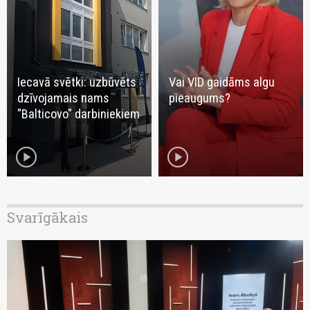
Iecavā svētki: uzbūvēts
Vai VID gaidāms algu
dzīvojamais nams
pieaugums?
"Balticovo" darbiniekiem
play_circle
play_circle
Svarīgākais