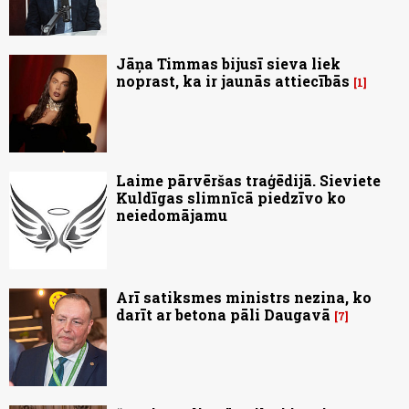
Jāņa Timmas bijusī sieva liek
noprast, ka ir jaunās attiecībās
1
Laime pārvēršas traģēdijā. Sieviete
Kuldīgas slimnīcā piedzīvo ko
neiedomājamu
Arī satiksmes ministrs nezina, ko
darīt ar betona pāli Daugavā
7