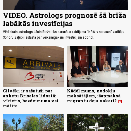
VIDEO. Astrologs prognozē šā brīža
labākās investīcijas
Vēdiskais astrologs Jānis Riežnieks sarunā ar raidījuma "NRA.lv sarunas" vadītāju
Sondru Zaļupi izstāsta par veiksmīgākām investīcijām šobrīd.
Cilvēki ir sašutuši par
Kādēļ mums, nodokļu
anketu Briseles lidostā:
maksātājiem, jāapmaksā
vīrietis, bezdzimuma vai
migrantu deju vakari?
2
mātīte