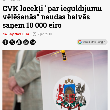
CVK locekļi "par ieguldījumu
vēlēšanās" naudas balvās
saņem 10 000 eiro
schedule
Ziņu aģentūra LETA
2.jan 2018
Seko mums Google