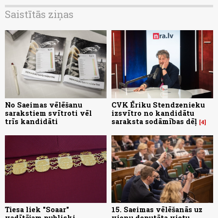
Saistītās ziņas
No Saeimas vēlēšanu
CVK Ēriku Stendzenieku
sarakstiem svītroti vēl
izsvītro no kandidātu
trīs kandidāti
saraksta sodāmības dēļ
4
Tiesa liek "Soaar"
15. Saeimas vēlēšanās uz
vadītājam publiski
vienu deputāta vietu