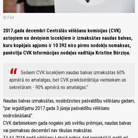
© F64
2017.gada decembrī Centrālās vēlēšanu komisijas (CVK)
astoņiem no deviņiem locekļiem ir izmaksātas naudas balvas,
kuru kopējais apjoms ir 10 392 eiro pirms nodokļu nomaksas,
pavēstīja CVK Informācijas nodaļas vadītāja Kristīne Bērziņa.
Sešiem CVK locekļiem naudas balvas izmaksātas 60%
apmērā no amatalgas, bet CVK priekšsēdētāja vietniekam un
sekretāram - 90% apmērā no amatalgas.
Naudas balvas izmaksātas, noslēdzoties pašvaldību vēlēšanu gadam,
"par ieguldījumu 2017.gada 3.jūnija pašvaldību vēlēšanu
nodrošināšanā".
CVK darbiniekiem gada nogales jeb svētku prēmijas, naudas balvas
vai piemaksas decembrī nav tikušas maksātas.
Tā kā 2016.gadā vēlēšanu Latvijā nebija, tad iepriekšējā gadā arī