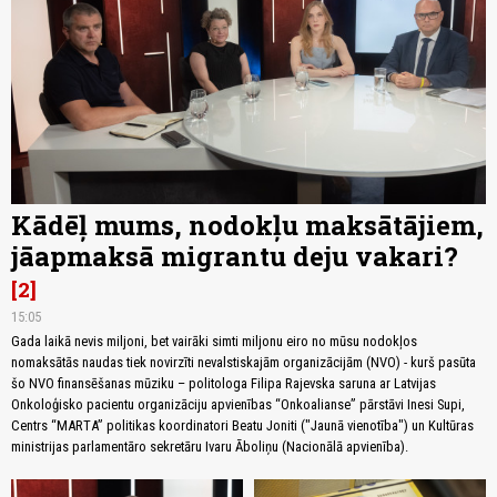
Kādēļ mums, nodokļu maksātājiem,
jāapmaksā migrantu deju vakari?
2
15:05
Gada laikā nevis miljoni, bet vairāki simti miljonu eiro no mūsu nodokļos
nomaksātās naudas tiek novirzīti nevalstiskajām organizācijām (NVO) - kurš pasūta
šo NVO finansēšanas mūziku – politologa Filipa Rajevska saruna ar Latvijas
Onkoloģisko pacientu organizāciju apvienības “Onkoalianse” pārstāvi Inesi Supi,
Centrs “MARTA” politikas koordinatori Beatu Joniti ("Jaunā vienotība") un Kultūras
ministrijas parlamentāro sekretāru Ivaru Āboliņu (Nacionālā apvienība).