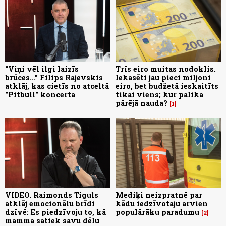
“Viņi vēl ilgi laizīs
Trīs eiro muitas nodoklis.
brūces...” Filips Rajevskis
Iekasēti jau pieci miljoni
atklāj, kas cietīs no atceltā
eiro, bet budžetā ieskaitīts
"Pitbull" koncerta
tikai viens; kur palika
pārējā nauda?
1
VIDEO. Raimonds Tiguls
Mediķi neizpratnē par
atklāj emocionālu brīdi
kādu iedzīvotaju arvien
dzīvē: Es piedzīvoju to, kā
populārāku paradumu
2
mamma satiek savu dēlu