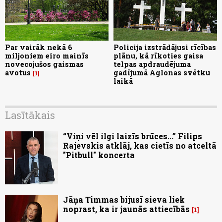
Par vairāk nekā 6
Policija izstrādājusi rīcības
miljoniem eiro mainīs
plānu, kā rīkoties gaisa
novecojušos gaismas
telpas apdraudējuma
avotus
gadījumā Aglonas svētku
1
laikā
Lasītākais
“Viņi vēl ilgi laizīs brūces...” Filips
Rajevskis atklāj, kas cietīs no atceltā
"Pitbull" koncerta
Jāņa Timmas bijusī sieva liek
noprast, ka ir jaunās attiecībās
1