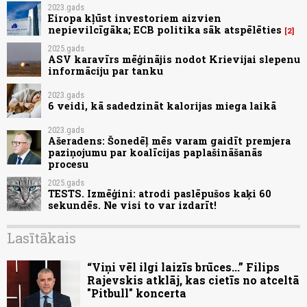
2023.gads
Eiropa kļūst investoriem aizvien
nepievilcīgāka; ECB politika sāk atspēlēties
2
2025.gads
ASV karavīrs mēģinājis nodot Krievijai slepenu
informāciju par tanku
2023.gads
6 veidi, kā sadedzināt kalorijas miega laikā
2023.gads
Ašeradens: Šonedēļ mēs varam gaidīt premjera
paziņojumu par koalīcijas paplašināšanās
procesu
2025.gads
TESTS. Izmēģini: atrodi paslēpušos kaķi 60
sekundēs. Ne visi to var izdarīt!
Lasītākais
“Viņi vēl ilgi laizīs brūces...” Filips
Rajevskis atklāj, kas cietīs no atceltā
"Pitbull" koncerta