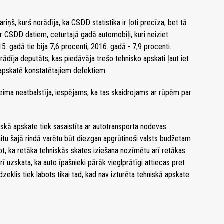
ariņš, kurš norādīja, ka CSDD statistika ir ļoti precīza, bet tā
r CSDD datiem, ceturtajā gadā automobiļi, kuri neiziet
15. gadā tie bija 7,6 procenti, 2016. gadā - 7,9 procenti.
rādīja deputāts, kas piedāvāja trešo tehnisko apskati ļaut iet
 apskatē konstatētajiem defektiem.
aeima neatbalstīja, iespējams, ka tas skaidrojams ar rūpēm par
iskā apskate tiek sasaistīta ar autotransporta nodevas
kaitu šajā rindā varētu būt diezgan apgrūtinoši valsts budžetam
t, ka retāka tehniskās skates iziešana nozīmētu arī retākas
rī uzskata, ka auto īpašnieki pārāk vieglprātīgi attiecas pret
dzeklis tiek labots tikai tad, kad nav izturēta tehniskā apskate.