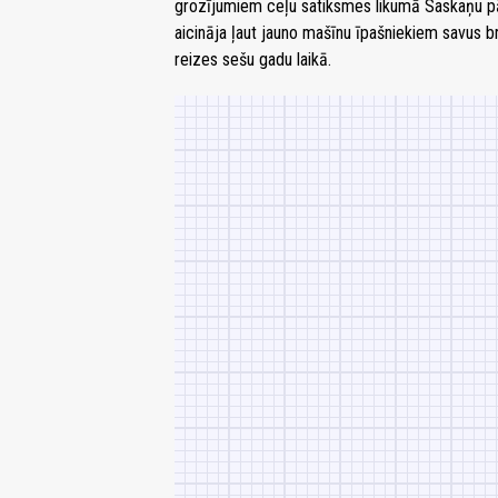
grozījumiem ceļu satiksmes likumā Saskaņu pārs
aicināja ļaut jauno mašīnu īpašniekiem savus br
reizes sešu gadu laikā.