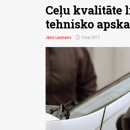
Ceļu kvalitāte l
tehnisko apska
schedule
Jānis Lasmanis
3.mai 2017