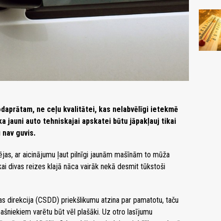
daprātam, ne ceļu kvalitātei, kas nelabvēlīgi ietekmē
a jauni auto tehniskajai apskatei būtu jāpakļauj tikai
 nav guvis.
jas, ar aicinājumu ļaut pilnīgi jaunām mašīnām to mūža
kai divas reizes klajā nāca vairāk nekā desmit tūkstoši
s direkcija (CSDD) priekšlikumu atzina par pamatotu, taču
šniekiem varētu būt vēl plašāki. Uz otro lasījumu