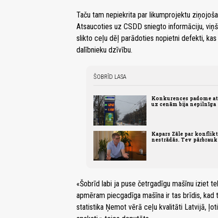
Taču tam nepiekrita par likumprojektu ziņojoš
Atsaucoties uz CSDD sniegto informāciju, viņš 
slikto ceļu dēļ parādoties nopietni defekti, kas
dalībnieku dzīvību.
ŠOBRĪD LASA
Konkurences padome atz
uz cenām bija nepilnīga
Kapars Zāle par konflikt
nestrādās. Tev pārbrauks
«Šobrīd labi ja puse četrgadīgu mašīnu iziet te
apmēram piecgadīga mašīna ir tas brīdis, kad ta
statistika Ņemot vērā ceļu kvalitāti Latvijā, ļot