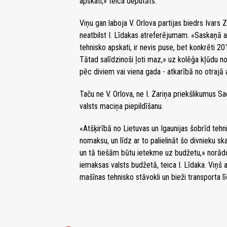
apskati,» teica deputāts.
Viņu gan laboja V. Orlova partijas biedrs Ivars Z
neatbilst I. Līdakas atreferējumam. «Saskaņā a
tehnisko apskati, ir nevis puse, bet konkrēti 20
Tātad salīdzinoši ļoti maz,» uz kolēģa kļūdu no
pēc diviem vai viena gada - atkarībā no otrajā
Taču ne V. Orlova, ne I. Zariņa priekšlikumus S
valsts maciņa piepildīšanu.
«Atšķirībā no Lietuvas un Igaunijas šobrīd tehn
nomaksu, un līdz ar to palielināt šo divnieku s
un tā tiešām būtu ietekme uz budžetu,» norādo
iemaksas valsts budžetā, teica I. Līdaka. Viņš a
mašīnas tehnisko stāvokli un bieži transporta lī