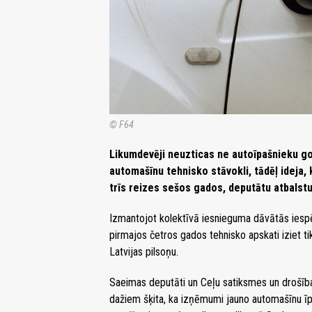
© F64
Likumdevēji neuzticas ne autoīpašnieku go
automašīnu tehnisko stāvokli, tādēļ ideja, k
trīs reizes sešos gados, deputātu atbalstu
Izmantojot kolektīvā iesnieguma dāvātās iespē
pirmajos četros gados tehnisko apskati iziet ti
Latvijas pilsoņu.
Saeimas deputāti un Ceļu satiksmes un drošība
dažiem šķita, ka izņēmumi jauno automašīnu īpa