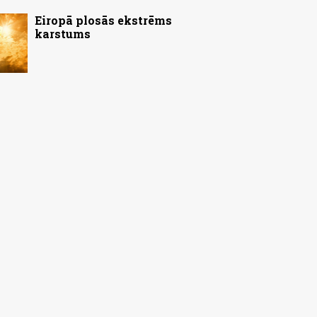
Eiropā plosās ekstrēms
karstums