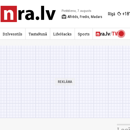
Piektdiena, 7.augusts
+18
Rīgā
redeem
Alfrēds, Fredis, Madars
Dzīvesstils
TautaRunā
LifeHacks
Sports