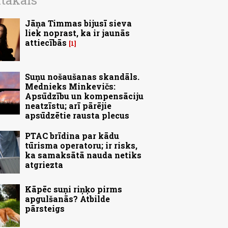
ītākais
Jāņa Timmas bijusī sieva
liek noprast, ka ir jaunās
attiecībās
1
Suņu nošaušanas skandāls.
Mednieks Minkevičs:
Apsūdzību un kompensāciju
neatzīstu; arī pārējie
apsūdzētie rausta plecus
PTAC brīdina par kādu
tūrisma operatoru; ir risks,
ka samaksātā nauda netiks
atgriezta
Kāpēc suņi riņķo pirms
apgulšanās? Atbilde
pārsteigs