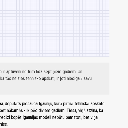
 ir aptuveni no trim līdz septiņiem gadiem. Un
a tās neizies tehnisko apskati, ir ļoti niecīga,» savu
usi, deputāts piesauca Igauniju, kurā pirmā tehniskā apskate
, bet nākamās - ik pēc diviem gadiem. Tiesa, viņš atzina, ka
precīzi kopēt Igaunijas modeli nebūtu pamatoti, bet viņa
miss.