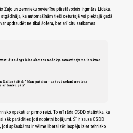
ais Zaļo un zemnieku savienību pārstāvošais Ingmārs Līdaka.
atgādināja, ka automašīnām tieši ceturtajā vai piektajā gadā
 var apdraudēt ne tikai šofera, bet arī citu satiksmes
īst: dīzeļdegvielas akcīzes nodokļa samazinājuma ietekme
u Dailes teātrī: "Man pateica – ar tevi nekad neviens
 ar tanku pāri"
hnisko apskati ar pirmo reizi. To arī rāda CSDD statistika, ka
i sāk parādīties ļoti nopietni bojājumi. Šī ir sausa CSDD
i, ļoti apšaubāma ir vēlme liberalizēt iespēju iziet tehnisko