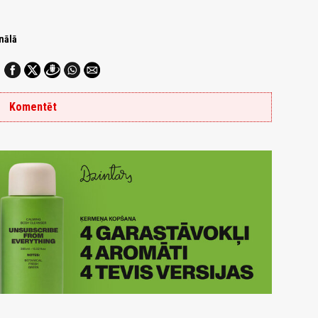
nālā
Komentēt