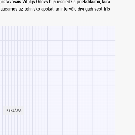
tāvošais Vitālijs Orlovs bija iesniedzis priekšlikumu, kurā
aucamos uz tehnisko apskati ar intervālu divi gadi vest trīs