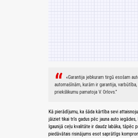
«Garantija jebkuram tirgū esošam auto
automašīnām, kurām ir garantija, varbūtība, k
priekšlikumu pamatoja V. Orlovs.
Kā pierādījumu, ka šāda kārtība sevi attaisnoj
jāiziet tikai trīs gadus pēc jauna auto iegādes
Igaunijā ceļu kvalitāte ir daudz labāka, tāpēc 
piedāvātais risinājums esot saprātīgs kompro