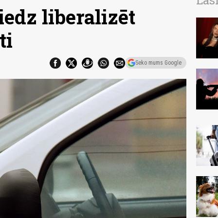
Las
iedz liberalizēt
ti
Seko mums Google