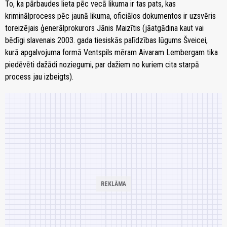
To, ka pārbaudes lieta pēc vecā likuma ir tas pats, kas
kriminālprocess pēc jaunā likuma, oficiālos dokumentos ir uzsvēris
toreizējais ģenerālprokurors Jānis Maizītis (jāatgādina kaut vai
bēdīgi slavenais 2003. gada tiesiskās palīdzības lūgums Šveicei,
kurā apgalvojuma formā Ventspils mēram Aivaram Lembergam tika
piedēvēti dažādi noziegumi, par dažiem no kuriem cita starpā
process jau izbeigts).