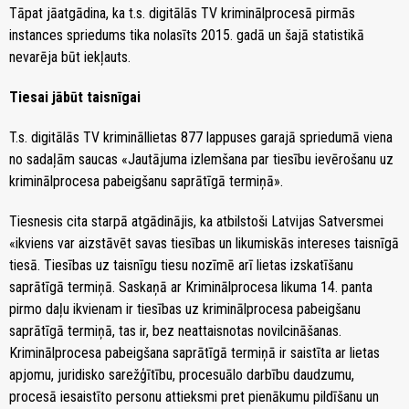
Tāpat jāatgādina, ka t.s. digitālās TV kriminālprocesā pirmās
instances spriedums tika nolasīts 2015. gadā un šajā statistikā
nevarēja būt iekļauts.
Tiesai jābūt taisnīgai
T.s. digitālās TV krimināllietas 877 lappuses garajā spriedumā viena
no sadaļām saucas «Jautājuma izlemšana par tiesību ievērošanu uz
kriminālprocesa pabeigšanu saprātīgā termiņā».
Tiesnesis cita starpā atgādinājis, ka atbilstoši Latvijas Satversmei
«ikviens var aizstāvēt savas tiesības un likumiskās intereses taisnīgā
tiesā. Tiesības uz taisnīgu tiesu nozīmē arī lietas izskatīšanu
saprātīgā termiņā. Saskaņā ar Kriminālprocesa likuma 14. panta
pirmo daļu ikvienam ir tiesības uz kriminālprocesa pabeigšanu
saprātīgā termiņā, tas ir, bez neattaisnotas novilcināšanas.
Kriminālprocesa pabeigšana saprātīgā termiņā ir saistīta ar lietas
apjomu, juridisko sarežģītību, procesuālo darbību daudzumu,
procesā iesaistīto personu attieksmi pret pienākumu pildīšanu un