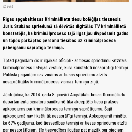
© F64
Rīgas apgabaltiesas Krimināllietu tiesu kolēģijas tiesnesis
Juris Stukāns spriedumā tā dēvētās digitālās TV krimināllietā
konstatējis, ka kriminālprocess tajā ilgst jau divpadsmit gadus
un tāpēc pārkāptas personu tiesības uz kriminālprocesa
pabeigšanu saprātīgā termiņā.
Tātad pagaidām šis ir ilgākais oficiāli - ar tiesas spriedumu -atzītais
kriminālprocess Latvijas vēsturē, kurā konstatēti nesaprātīgi termiņi.
Publiski pagaidām nav zināms ar tiesas spriedumu atzīts
nesaprātīgāks kriminālprocess vismaz termiņu ziņā.
Jāatgādina, ka 2014. gada 8. janvārī Augstākās tiesas Krimināllietu
departamenta senatoru sanāksmē tika akceptēts tiesu prakses
apkopojums par kriminālprocesu termiņu saprātīgumu. Šajā
apkopojumā nav fiksēti tik nesaprātīgi termiņi. Apkopojumā minēts,
ka 67% gadījumu, kad tiesvedības termiņi ar tiesas spriedumu atzīti
par nesaprātīgiem, šīs tiesvedības ilgušas pat mazāk par pieciem