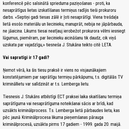
konferencē pēc saīsinātā sprieduma paziņošanas - proti, ka
nesaprātīgus lietas izskatīšanas termiņus radījis tieši prokuroru
darbs. «Septiņi gadi tiesas zālē ir ļoti nesaprātīgi. Viena trešdaļa
lietā esošo materiālu un liecinieku, manuprāt, nebija ne jāpārbauda,
ne jāaicina. Likums tiesai neatļauj ierobežot prokurora vēlmi iesniegt
lūgumus, piemēram, par liecinieku aicināšanu tik daudz, cik viņš
uzskata par vajadzīgu,» tiesneša J. Stukāna teikto citē LETA.
Vai sapratīgi ir 17 gadi?
Ņemot vērā, ka šis tiesu praksē ir viens no visjaunākajiem
konstatējumiem par saprātīgu termiņu pārkāpumu, t.s. digitālās TV
krimināllietu var salīdzināt ar t.s. Lemberga lietu.
Tiesnesis J. Stukāns atbilstīgi ECT praksei laika skaitīšanu termiņa
saprātīguma vai nesaprātīguma noteikšanai sācis ar brīdi, kad
uzsākts kriminālprocess. T.s. Lemberga lietā pārbaudes lieta, kas
pēc jaunā Kriminālprocesa likuma pieņemšanas pārauga
kriminālprocesā, uzsākta pirms 17 gadiem - 1999. gada 20. maijā.