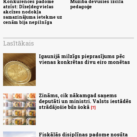
Konkurences padome
Mūžībā devusies izcila
atzīst: Dīzeļdegvielas
pedagoģe
akcīzes nodokļa
samazinājuma ietekme uz
cenām bija nepilnīga
Lasītākais
Igaunijā milzīgs pieprasījums pēc
vienas konkrētas divu eiro monētas
Zināms, cik nākamgad saņems
deputāti un ministri. Valsts iestādēs
strādājošie būs šokā
7
Fiskālās disiplīnas padome nosūta