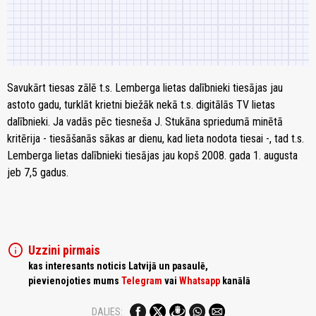
Savukārt tiesas zālē t.s. Lemberga lietas dalībnieki tiesājas jau
astoto gadu, turklāt krietni biežāk nekā t.s. digitālās TV lietas
dalībnieki. Ja vadās pēc tiesneša J. Stukāna spriedumā minētā
kritērija - tiesāšanās sākas ar dienu, kad lieta nodota tiesai -, tad t.s.
Lemberga lietas dalībnieki tiesājas jau kopš 2008. gada 1. augusta
jeb 7,5 gadus.
info
Uzzini pirmais
kas interesants noticis Latvijā un pasaulē,
pievienojoties mums
Telegram
vai
Whatsapp
kanālā
DALIES: