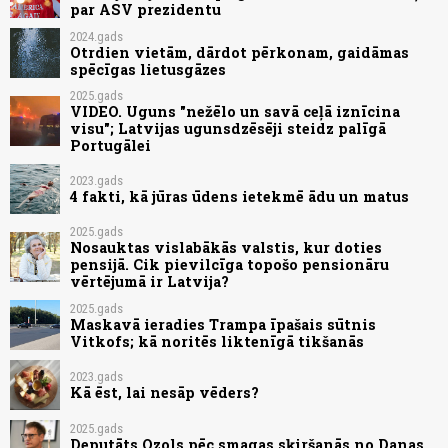
par ASV prezidentu
2024.gads
Otrdien vietām, dārdot pērkonam, gaidāmas
spēcīgas lietusgāzes
2025.gads
VIDEO. Uguns "nežēlo un savā ceļā iznīcina
visu"; Latvijas ugunsdzēsēji steidz palīgā
Portugālei
2023.gads
4 fakti, kā jūras ūdens ietekmē ādu un matus
2025.gads
Nosauktas vislabākās valstis, kur doties
pensijā. Cik pievilcīga topošo pensionāru
vērtējumā ir Latvija?
2025.gads
Maskavā ieradies Trampa īpašais sūtnis
Vitkofs; kā noritēs liktenīgā tikšanās
2023.gads
Kā ēst, lai nesāp vēders?
2025.gads
Deputāts Ozols pēc smagas sķiršanās no Danas