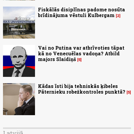
Fiskālās disiplīnas padome nosūta
brīdinājuma vēstuli Kulbergam
2
Vai no Putina var atbrīvoties tāpat
kā no Venecuēlas vadoņa? Atbild
majors Slaidiņš
5
Kādas īsti bija tehniskās ķibeles
Pāternieku robežkontroles punktā?
5
Latvijā