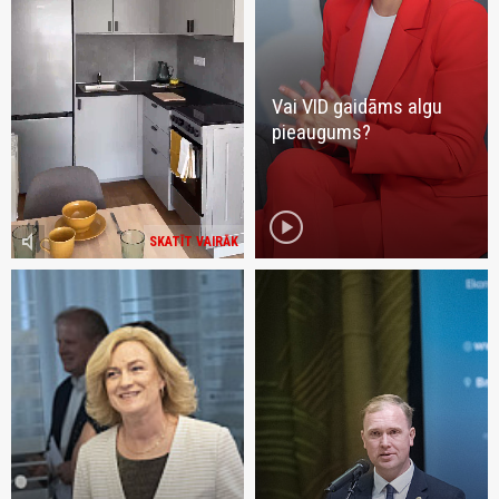
Vai VID gaidāms algu
pieaugums?
play_circle
volume_mute
SKATĪT VAIRĀK