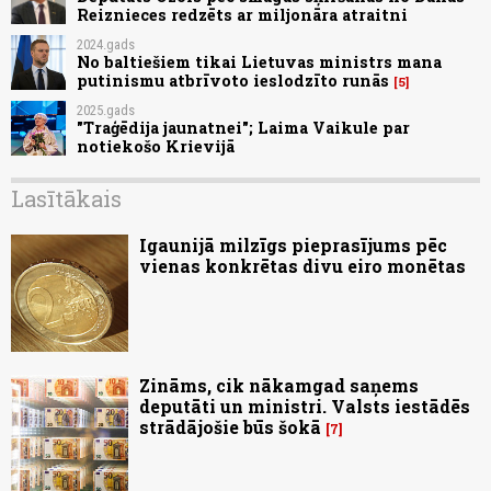
Reiznieces redzēts ar miljonāra atraitni
2024.gads
No baltiešiem tikai Lietuvas ministrs mana
putinismu atbrīvoto ieslodzīto runās
5
2025.gads
"Traģēdija jaunatnei"; Laima Vaikule par
notiekošo Krievijā
Lasītākais
Igaunijā milzīgs pieprasījums pēc
vienas konkrētas divu eiro monētas
Zināms, cik nākamgad saņems
deputāti un ministri. Valsts iestādēs
strādājošie būs šokā
7