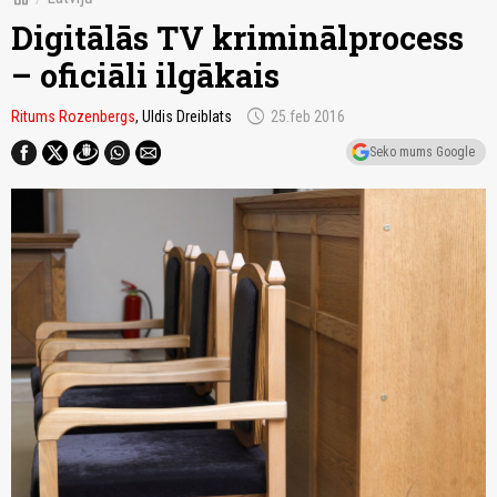
Digitālās TV kriminālprocess
– oficiāli ilgākais
schedule
Ritums Rozenbergs
, Uldis Dreiblats
25.feb 2016
Seko mums Google