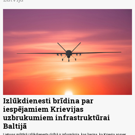
Izlūkdienesti brīdina par
iespējamiem Krievijas
uzbrukumiem infrastruktūrai
Baltijā
Lietuvas militārā izlūkdienesta rīcībā ir informācija, kas liecina, ka Krievija apsver