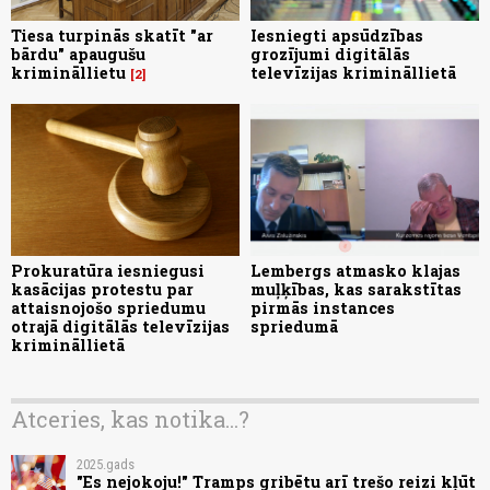
Tiesa turpinās skatīt "ar
Iesniegti apsūdzības
bārdu" apaugušu
grozījumi digitālās
krimināllietu
televīzijas krimināllietā
2
Prokuratūra iesniegusi
Lembergs atmasko klajas
kasācijas protestu par
muļķības, kas sarakstītas
attaisnojošo spriedumu
pirmās instances
otrajā digitālās televīzijas
spriedumā
krimināllietā
Atceries, kas notika...?
2025.gads
"Es nejokoju!" Tramps gribētu arī trešo reizi kļūt