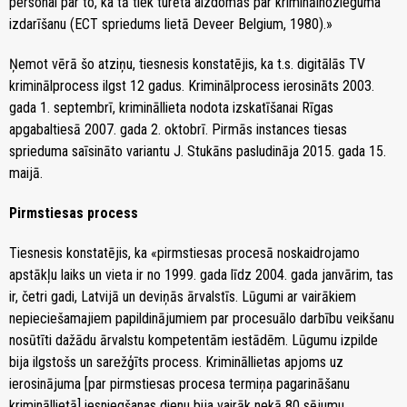
personai par to, ka tā tiek turēta aizdomās par kriminālnozieguma
izdarīšanu (ECT spriedums lietā Deveer Belgium, 1980).»
Ņemot vērā šo atziņu, tiesnesis konstatējis, ka t.s. digitālās TV
kriminālprocess ilgst 12 gadus. Kriminālprocess ierosināts 2003.
gada 1. septembrī, krimināllieta nodota izskatīšanai Rīgas
apgabaltiesā 2007. gada 2. oktobrī. Pirmās instances tiesas
sprieduma saīsināto variantu J. Stukāns pasludināja 2015. gada 15.
maijā.
Pirmstiesas process
Tiesnesis konstatējis, ka «pirmstiesas procesā noskaidrojamo
apstākļu laiks un vieta ir no 1999. gada līdz 2004. gada janvārim, tas
ir, četri gadi, Latvijā un deviņās ārvalstīs. Lūgumi ar vairākiem
nepieciešamajiem papildinājumiem par procesuālo darbību veikšanu
nosūtīti dažādu ārvalstu kompetentām iestādēm. Lūgumu izpilde
bija ilgstošs un sarežģīts process. Krimināllietas apjoms uz
ierosinājuma [par pirmstiesas procesa termiņa pagarināšanu
krimināllietā] iesniegšanas dienu bija vairāk nekā 80 sējumu.