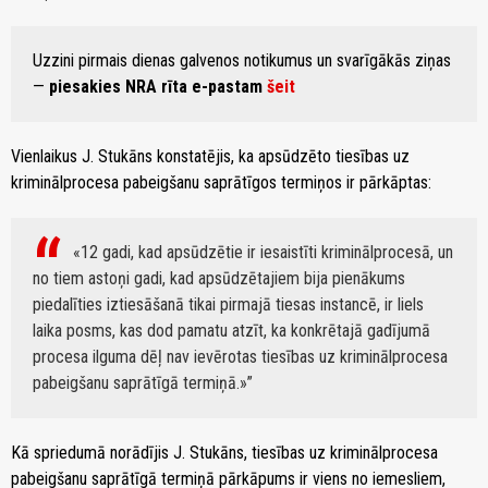
Uzzini pirmais dienas galvenos notikumus un svarīgākās ziņas
—
piesakies NRA rīta e-pastam
šeit
Vienlaikus J. Stukāns konstatējis, ka apsūdzēto tiesības uz
kriminālprocesa pabeigšanu saprātīgos termiņos ir pārkāptas:
«12 gadi, kad apsūdzētie ir iesaistīti kriminālprocesā, un
no tiem astoņi gadi, kad apsūdzētajiem bija pienākums
piedalīties iztiesāšanā tikai pirmajā tiesas instancē, ir liels
laika posms, kas dod pamatu atzīt, ka konkrētajā gadījumā
procesa ilguma dēļ nav ievērotas tiesības uz kriminālprocesa
pabeigšanu saprātīgā termiņā.»
Kā spriedumā norādījis J. Stukāns, tiesības uz kriminālprocesa
pabeigšanu saprātīgā termiņā pārkāpums ir viens no iemesliem,