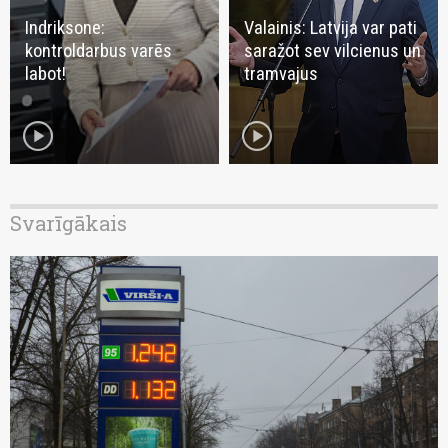
Indriksone:
Valainis: Latvija var pati
kontroldarbus varēs
saražot sev vilcienus un
labot!
tramvajus
play_circle
play_circle
Svarīgākais