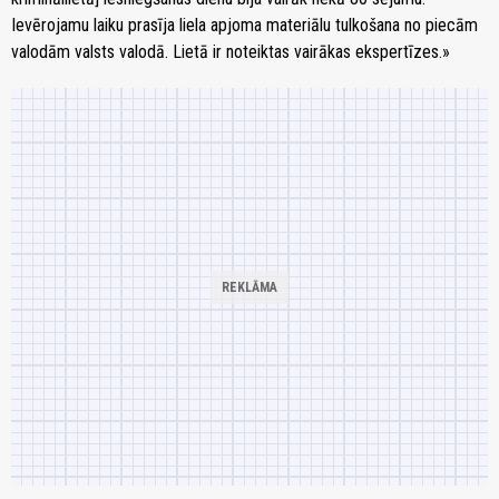
Ievērojamu laiku prasīja liela apjoma materiālu tulkošana no piecām
valodām valsts valodā. Lietā ir noteiktas vairākas ekspertīzes.»