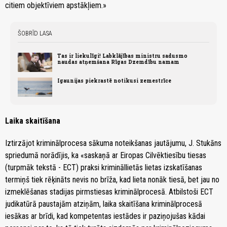
citiem objektīviem apstākļiem.»
ŠOBRĪD LASA
Tas ir liekulīgi! Labklājības ministru sadusmo
naudas atņemšana Rīgas Dzemdību namam
Igaunijas piekrastē notikusi zemestrīce
Laika skaitīšana
Iztirzājot kriminālprocesa sākuma noteikšanas jautājumu, J. Stukāns
spriedumā norādījis, ka «saskaņā ar Eiropas Cilvēktiesību tiesas
(turpmāk tekstā - ECT) praksi krimināllietās lietas izskatīšanas
termiņš tiek rēķināts nevis no brīža, kad lieta nonāk tiesā, bet jau no
izmeklēšanas stadijas pirmstiesas kriminālprocesā. Atbilstoši ECT
judikatūrā paustajām atziņām, laika skaitīšana kriminālprocesā
iesākas ar brīdi, kad kompetentas iestādes ir paziņojušas kādai