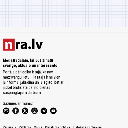
Mēs strādājam, lai Jūs zinātu
svarīgo, aktuālo un interesanto!
Portāla pārliecība ir tajā, ka nav
mazsvarīgu lietu – lasītājs ir ne vien
jāinformē, jābrīdina un jāizglīto, bet arī
jādod brīdis atelpai no dienas
saspringtajiem darbiem.
Sazinies ar mums:
Par nra.lv
Reklāma
Misija
Privātuma politika
Lietošanas noteikumi