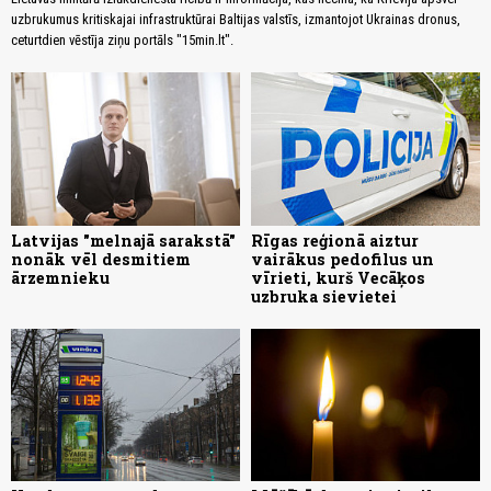
uzbrukumus kritiskajai infrastruktūrai Baltijas valstīs, izmantojot Ukrainas dronus,
ceturtdien vēstīja ziņu portāls "15min.lt".
Latvijas "melnajā sarakstā"
Rīgas reģionā aiztur
nonāk vēl desmitiem
vairākus pedofilus un
ārzemnieku
vīrieti, kurš Vecāķos
uzbruka sievietei