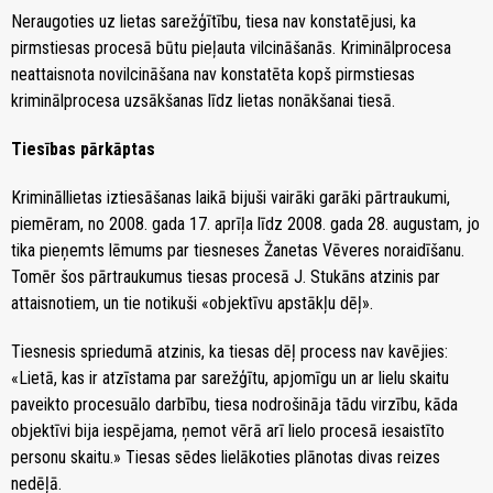
Neraugoties uz lietas sarežģītību, tiesa nav konstatējusi, ka
pirmstiesas procesā būtu pieļauta vilcināšanās. Kriminālprocesa
neattaisnota novilcināšana nav konstatēta kopš pirmstiesas
kriminālprocesa uzsākšanas līdz lietas nonākšanai tiesā.
Tiesības pārkāptas
Krimināllietas iztiesāšanas laikā bijuši vairāki garāki pārtraukumi,
piemēram, no 2008. gada 17. aprīļa līdz 2008. gada 28. augustam, jo
tika pieņemts lēmums par tiesneses Žanetas Vēveres noraidīšanu.
Tomēr šos pārtraukumus tiesas procesā J. Stukāns atzinis par
attaisnotiem, un tie notikuši «objektīvu apstākļu dēļ».
Tiesnesis spriedumā atzinis, ka tiesas dēļ process nav kavējies:
«Lietā, kas ir atzīstama par sarežģītu, apjomīgu un ar lielu skaitu
paveikto procesuālo darbību, tiesa nodrošināja tādu virzību, kāda
objektīvi bija iespējama, ņemot vērā arī lielo procesā iesaistīto
personu skaitu.» Tiesas sēdes lielākoties plānotas divas reizes
nedēļā.