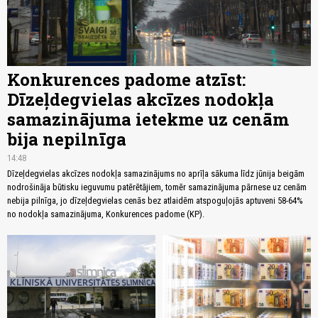
Konkurences padome atzīst:
Dīzeļdegvielas akcīzes nodokļa
samazinājuma ietekme uz cenām
bija nepilnīga
14:48
Dīzeļdegvielas akcīzes nodokļa samazinājums no aprīļa sākuma līdz jūnija beigām
nodrošināja būtisku ieguvumu patērētājiem, tomēr samazinājuma pārnese uz cenām
nebija pilnīga, jo dīzeļdegvielas cenās bez atlaidēm atspoguļojās aptuveni 58-64%
no nodokļa samazinājuma, Konkurences padome (KP).