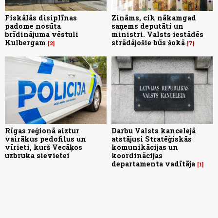
Fiskālās disiplīnas
Zināms, cik nākamgad
padome nosūta
saņems deputāti un
brīdinājuma vēstuli
ministri. Valsts iestādēs
Kulbergam
strādājošie būs šokā
2
7
Rīgas reģionā aiztur
Darbu Valsts kancelejā
vairākus pedofilus un
atstājusi Stratēģiskās
vīrieti, kurš Vecāķos
komunikācijas un
uzbruka sievietei
koordinācijas
departamenta vadītāja
1