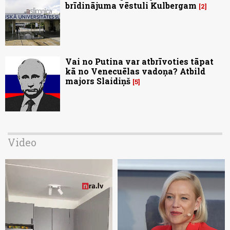
brīdinājuma vēstuli Kulbergam
2
Vai no Putina var atbrīvoties tāpat
kā no Venecuēlas vadoņa? Atbild
majors Slaidiņš
5
Video