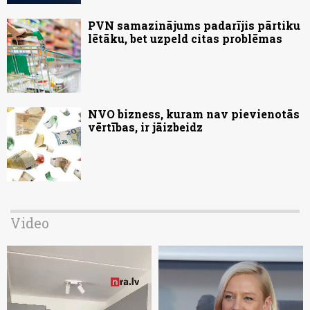
PVN samazinājums padarījis pārtiku
lētāku, bet uzpeld citas problēmas
NVO bizness, kuram nav pievienotās
vērtības, ir jāizbeidz
Video