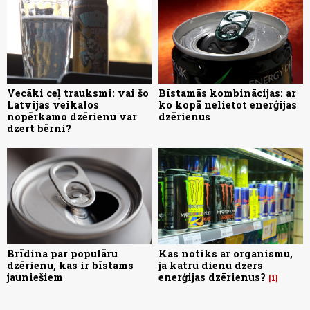
Vecāki ceļ trauksmi: vai šo
Bīstamās kombinācijas: ar
Latvijas veikalos
ko kopā nelietot enerģijas
nopērkamo dzērienu var
dzērienus
dzert bērni?
Brīdina par populāru
Kas notiks ar organismu,
dzērienu, kas ir bīstams
ja katru dienu dzers
jauniešiem
enerģijas dzērienus?
1