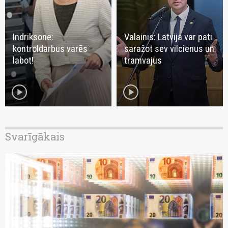
Indriksone:
Valainis: Latvija var pati
kontroldarbus varēs
saražot sev vilcienus un
labot!
tramvajus
play_circle
play_circle
Svarīgākais