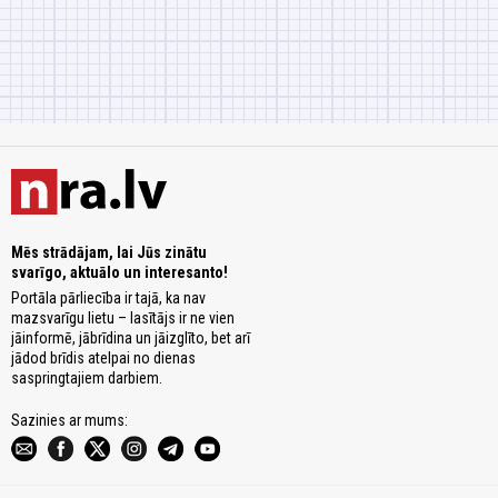
Mēs strādājam, lai Jūs zinātu
svarīgo, aktuālo un interesanto!
Portāla pārliecība ir tajā, ka nav
mazsvarīgu lietu – lasītājs ir ne vien
jāinformē, jābrīdina un jāizglīto, bet arī
jādod brīdis atelpai no dienas
saspringtajiem darbiem.
Sazinies ar mums: