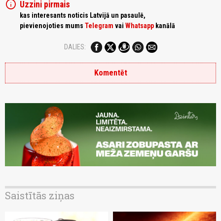
info
Uzzini pirmais
kas interesants noticis Latvijā un pasaulē,
pievienojoties mums
Telegram
vai
Whatsapp
kanālā
DALIES:
Komentēt
Saistītās ziņas