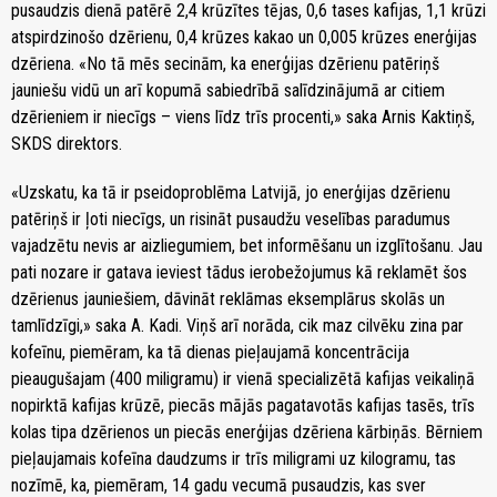
pusaudzis dienā patērē 2,4 krūzītes tējas, 0,6 tases kafijas, 1,1 krūzi
atspirdzinošo dzērienu, 0,4 krūzes kakao un 0,005 krūzes enerģijas
dzēriena. «No tā mēs secinām, ka enerģijas dzērienu patēriņš
jauniešu vidū un arī kopumā sabiedrībā salīdzinājumā ar citiem
dzērieniem ir niecīgs – viens līdz trīs procenti,» saka Arnis Kaktiņš,
SKDS direktors.
«Uzskatu, ka tā ir pseidoproblēma Latvijā, jo enerģijas dzērienu
patēriņš ir ļoti niecīgs, un risināt pusaudžu veselības paradumus
vajadzētu nevis ar aizliegumiem, bet informēšanu un izglītošanu. Jau
pati nozare ir gatava ieviest tādus ierobežojumus kā reklamēt šos
dzērienus jauniešiem, dāvināt reklāmas eksemplārus skolās un
tamlīdzīgi,» saka A. Kadi. Viņš arī norāda, cik maz cilvēku zina par
kofeīnu, piemēram, ka tā dienas pieļaujamā koncentrācija
pieaugušajam (400 miligramu) ir vienā specializētā kafijas veikaliņā
nopirktā kafijas krūzē, piecās mājās pagatavotās kafijas tasēs, trīs
kolas tipa dzērienos un piecās enerģijas dzēriena kārbiņās. Bērniem
pieļaujamais kofeīna daudzums ir trīs miligrami uz kilogramu, tas
nozīmē, ka, piemēram, 14 gadu vecumā pusaudzis, kas sver