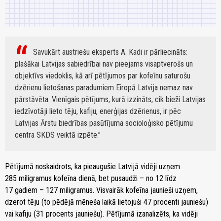
Savukārt austriešu eksperts A. Kadi ir pārliecināts:
plašākai Latvijas sabiedrībai nav pieejams visaptverošs un
objektīvs viedoklis, kā arī pētījumos par kofeīnu saturošu
dzērienu lietošanas paradumiem Eiropā Latvija nemaz nav
pārstāvēta. Vienīgais pētījums, kurā izzināts, cik bieži Latvijas
iedzīvotāji lieto tēju, kafiju, enerģijas dzērienus, ir pēc
Latvijas Ārstu biedrības pasūtījuma socioloģisko pētījumu
centra SKDS veiktā izpēte.
Pētījumā noskaidrots, ka pieaugušie Latvijā vidēji uzņem
285 miligramus kofeīna dienā, bet pusaudži – no 12 līdz
17 gadiem – 127 miligramus. Visvairāk kofeīna jaunieši uzņem,
dzerot tēju (to pēdējā mēneša laikā lietojuši 47 procenti jauniešu)
vai kafiju (31 procents jauniešu). Pētījumā izanalizēts, ka vidēji