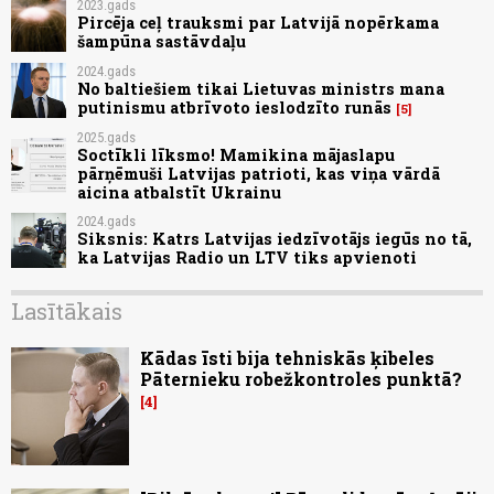
2023.gads
Pircēja ceļ trauksmi par Latvijā nopērkama
šampūna sastāvdaļu
2024.gads
No baltiešiem tikai Lietuvas ministrs mana
putinismu atbrīvoto ieslodzīto runās
5
2025.gads
Soctīkli līksmo! Mamikina mājaslapu
pārņēmuši Latvijas patrioti, kas viņa vārdā
aicina atbalstīt Ukrainu
2024.gads
Siksnis: Katrs Latvijas iedzīvotājs iegūs no tā,
ka Latvijas Radio un LTV tiks apvienoti
Lasītākais
Kādas īsti bija tehniskās ķibeles
Pāternieku robežkontroles punktā?
4