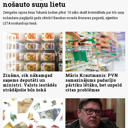
nošauto suņu lietu
Zemgales rajona tiesa Tukumā šodien plkst. 10 sāks skatīt krimināllietu par trīs suņu
nošaušanu pagājušā gada oktobrī Bauskas novada Brunavas pagastā, aģentūra
LETA noskaidroja tiesā.
Zināms, cik nākamgad
Māris Krautmanis: PVN
saņems deputāti un
samazinājums padarījis
ministri. Valsts iestādēs
pārtiku lētāku, bet uzpeld
strādājošie būs šokā
citas problēmas