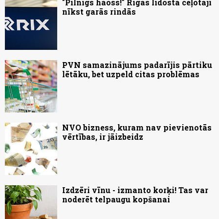
"Pilnīgs haoss!" Rīgas lidostā ceļotāji
nīkst garās rindās
PVN samazinājums padarījis pārtiku
lētāku, bet uzpeld citas problēmas
NVO bizness, kuram nav pievienotās
vērtības, ir jāizbeidz
Izdzēri vīnu - izmanto korķi! Tas var
noderēt telpaugu kopšanai