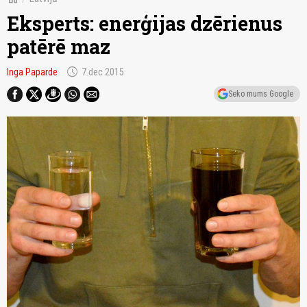
Eksperts: enerģijas dzērienus
patērē maz
schedule
Inga Paparde
7.dec 2015
Seko mums Google