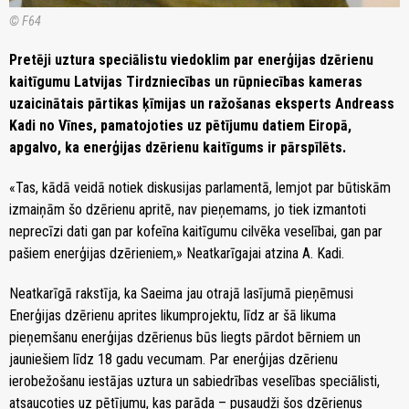
© F64
Pretēji uztura speciālistu viedoklim par enerģijas dzērienu
kaitīgumu Latvijas Tirdzniecības un rūpniecības kameras
uzaicinātais pārtikas ķīmijas un ražošanas eksperts Andreass
Kadi no Vīnes, pamatojoties uz pētījumu datiem Eiropā,
apgalvo, ka enerģijas dzērienu kaitīgums ir pārspīlēts.
«Tas, kādā veidā notiek diskusijas parlamentā, lemjot par būtiskām
izmaiņām šo dzērienu apritē, nav pieņemams, jo tiek izmantoti
neprecīzi dati gan par kofeīna kaitīgumu cilvēka veselībai, gan par
pašiem enerģijas dzērieniem,» Neatkarīgajai atzina A. Kadi.
Neatkarīgā rakstīja, ka Saeima jau otrajā lasījumā pieņēmusi
Enerģijas dzērienu aprites likumprojektu, līdz ar šā likuma
pieņemšanu enerģijas dzērienus būs liegts pārdot bērniem un
jauniešiem līdz 18 gadu vecumam. Par enerģijas dzērienu
ierobežošanu iestājas uztura un sabiedrības veselības speciālisti,
atsaucoties uz pētījumu, kas parāda – pusaudži šos dzērienus