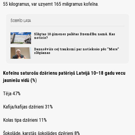
55 kilogramus, var uzņemt 165 miligramus kofeīna.
ŠOBRĪD LASA
Slēgtas 10 ģimenes palātas Dzemdību namā. Kas
noticis?
Danusēvičs ceļ trauksmi par notiekošo pēc "Mere"
slēgšanas
Kofeīnu saturošu dzērienu patēriņš Latvijā 10–18 gadu vecu
jauniešu vidū (%
)
Tēja 47%
Kafija/kafijas dzērieni 31%
Kolas tipa dzērieni 11%
Šokolāde, karstās šokolādes dzērieni 8%