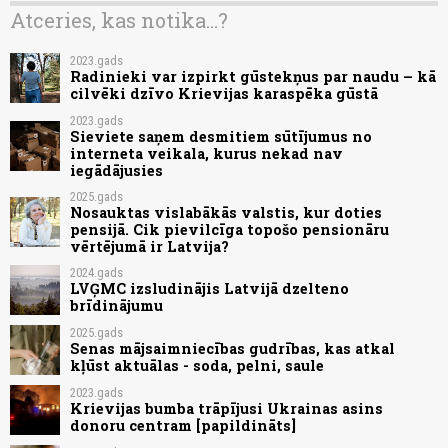
Atceries, kas notika...?
2023.gads
Radinieki var izpirkt gūstekņus par naudu – kā
cilvēki dzīvo Krievijas karaspēka gūstā
2023.gads
Sieviete saņem desmitiem sūtījumus no
interneta veikala, kurus nekad nav
iegādājusies
2025.gads
Nosauktas vislabākās valstis, kur doties
pensijā. Cik pievilcīga topošo pensionāru
vērtējumā ir Latvija?
2024.gads
LVĢMC izsludinājis Latvijā dzelteno
brīdinājumu
2025.gads
Senas mājsaimniecības gudrības, kas atkal
kļūst aktuālas - soda, pelni, saule
2023.gads
Krievijas bumba trāpījusi Ukrainas asins
donoru centram [papildināts]