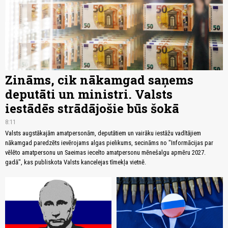
Zināms, cik nākamgad saņems
deputāti un ministri. Valsts
iestādēs strādājošie būs šokā
8:11
Valsts augstākajām amatpersonām, deputātiem un vairāku iestāžu vadītājiem
nākamgad paredzēts ievērojams algas pielikums, secināms no "Informācijas par
vēlēto amatpersonu un Saeimas iecelto amatpersonu mēnešalgu apmēru 2027.
gadā", kas publiskota Valsts kancelejas tīmekļa vietnē.