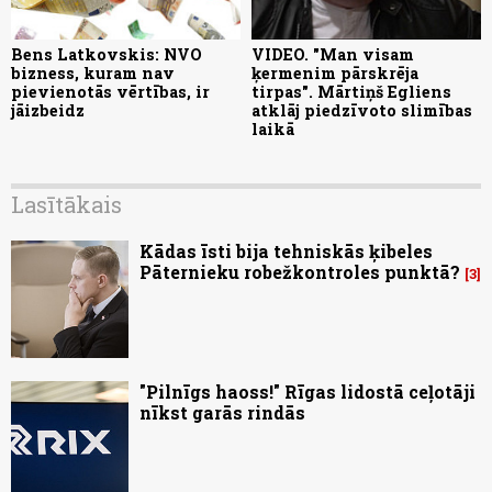
Bens Latkovskis: NVO
VIDEO. "Man visam
bizness, kuram nav
ķermenim pārskrēja
pievienotās vērtības, ir
tirpas". Mārtiņš Egliens
jāizbeidz
atklāj piedzīvoto slimības
laikā
Lasītākais
Kādas īsti bija tehniskās ķibeles
Pāternieku robežkontroles punktā?
3
"Pilnīgs haoss!" Rīgas lidostā ceļotāji
nīkst garās rindās