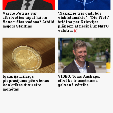
Vai no Putina var
"Nākamie trīs gadi būs
atbrīvoties tāpat kā no
visbīstamākie,": “Die Welt”
Venecuēlas vadoņa? Atbild
brīdina par Krievijas
majors Slaidiņš
plāniem attiecībā uz NATO
valstīm
1
Igaunijā milzīgs
VIDEO. Toms Auškāps:
pieprasījums pēc vienas
cilvēks ir uzņēmuma
konkrētas divu eiro
galvenā vērtība
monētas