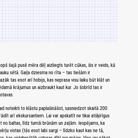
š šajā pusē mēra dēļ aizliegts turēt cūkas, šis ir veids, kā
 lauku sētā. Gaiļa dziesma no rīta – tas tiešām ir
zāk tas esot arī hobijs, kas neprasa visu laiku būt klāt un
ēdamā krājumus un aizbraukt kaut kur. Jo šobrīd tas ir
rotavas.
ad noteikti to klāstu paplašināšot, sasniedzot skaitā 200:
dīt arī ekskursantiem. Lai var apskatīt ne tikai atšķirīgus
kot no baltas, līdz tumši brūnām un zaļām. Iespējams, ka
pērļu vistas (tās esot labi sargi – līdzko kaut kas ne tā,
īles, kas vislabprātāk uzturas dīķī pie mājas. Viss jau nākot