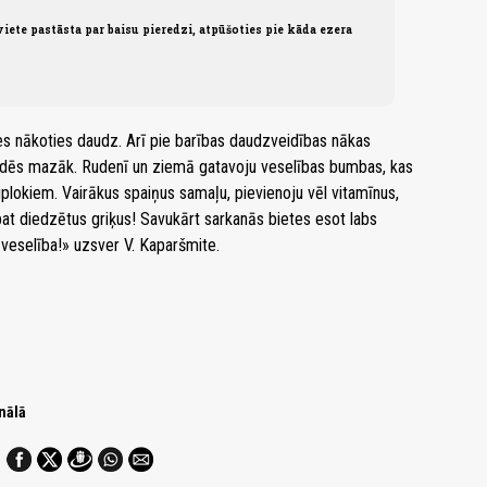
viete pastāsta par baisu pieredzi, atpūšoties pie kāda ezera
ies nākoties daudz. Arī pie barības daudzveidības nākas
rī dēs mazāk. Rudenī un ziemā gatavoju veselības bumbas, kas
plokiem. Vairākus spaiņus samaļu, pievienoju vēl vitamīnus,
āpat diedzētus griķus! Savukārt sarkanās bietes esot labs
un veselība!» uzsver V. Kaparšmite.
nālā