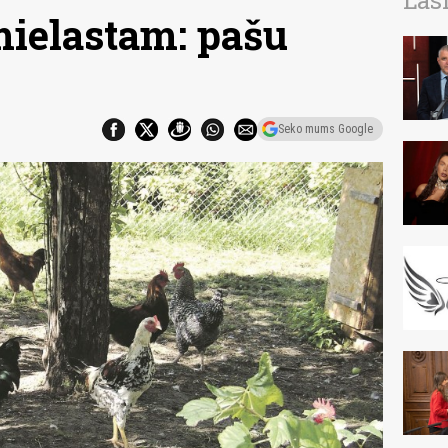
Las
ielastam: pašu
Seko mums Google