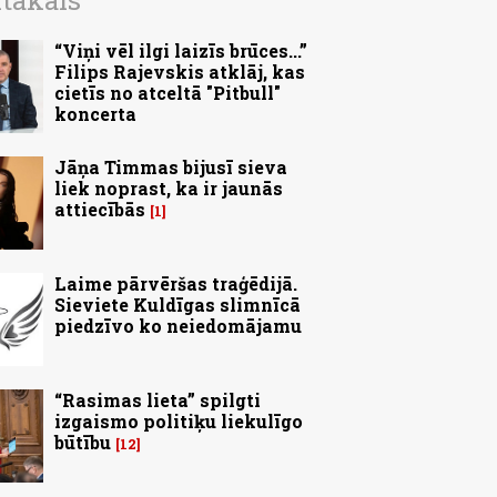
ītākais
“Viņi vēl ilgi laizīs brūces...”
Filips Rajevskis atklāj, kas
cietīs no atceltā "Pitbull"
koncerta
Jāņa Timmas bijusī sieva
liek noprast, ka ir jaunās
attiecībās
1
Laime pārvēršas traģēdijā.
Sieviete Kuldīgas slimnīcā
piedzīvo ko neiedomājamu
“Rasimas lieta” spilgti
izgaismo politiķu liekulīgo
būtību
12