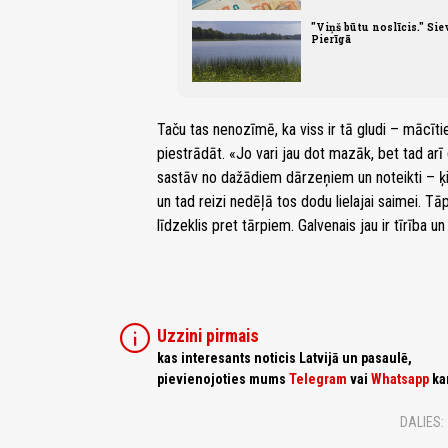
"Viņš būtu noslīcis." Sie
Pierīgā
Taču tas nenozīmē, ka viss ir tā gludi – mācīt
piestrādāt. «Jo vari jau dot mazāk, bet tad a
sastāv no dažādiem dārzeņiem un noteikti – ķi
un tad reizi nedēļā tos dodu lielajai saimei. T
līdzeklis pret tārpiem. Galvenais jau ir tīrība 
info
Uzzini pirmais
kas interesants noticis Latvijā un pasaulē,
pievienojoties mums
Telegram
vai
Whatsapp
ka
DALIES: