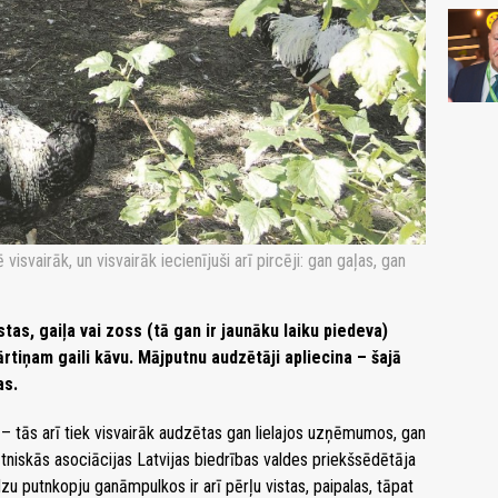
svairāk, un visvairāk iecienījuši arī pircēji: gan gaļas, gan
tas, gaiļa vai zoss (tā gan ir jaunāku laiku piedeva)
rtiņam gaili kāvu. Mājputnu audzētāji apliecina – šajā
as.
 – tās arī tiek visvairāk audzētas gan lielajos uzņēmumos, gan
tniskās asociācijas Latvijas biedrības valdes priekšsēdētāja
zu putnkopju ganāmpulkos ir arī pērļu vistas, paipalas, tāpat