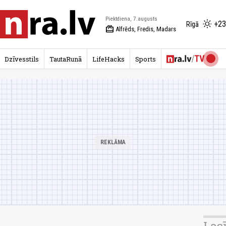
Piektdiena, 7.augusts
+23
Rīgā
redeem
Alfrēds, Fredis, Madars
Dzīvesstils
TautaRunā
LifeHacks
Sports