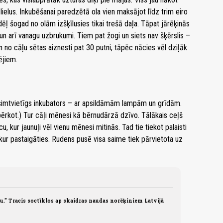
lielus. Inkubēšanai paredzētā ola vien maksājot līdz trim eiro
ēļ šogad no olām izšķīlusies tikai trešā daļa. Tāpat jārēķinās
u un arī vanagu uzbrukumi. Tiem pat žogi un siets nav šķērslis –
ērn no cāļu sētas aiznesti pat 30 putni, tāpēc nācies vēl dziļāk
ējiem.
imtvietīgs inkubators – ar apsildāmām lampām un grīdām.
pērkot.) Tur cāļi mēnesi kā bērnudārzā dzīvo. Tālākais ceļš
, kur jaunuļi vēl vienu mēnesi mitinās. Tad tie tiekot palaisti
, kur pastaigāties. Rudens pusē visa saime tiek pārvietota uz
u." Tracis soctīklos ap skaidras naudas norēķiniem Latvijā