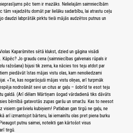
jo pieprasījums pēc tiem ir mazāks. Nelielajām saimniecībām
c tām vajadzētu domāt par lielāku sadarbību, lai atrastu ceļu
 jo daudzi labprātāk pirktu tieši mājās audzētos putnus un
iolas Kaparšmites sētā klukst, dzied un gāgina visādi
. Kāpēc? Jo graudu cena (saimniecības galvenais rūpals ir
lu ražošana) bijusi tik zema, ka nācies tos teju atdot par
citiem piedāvāt īstas mājas vistu olas, kam nenoliedzami
ai. «Tie, kas nogaršojuši mājas vistu oliņas, arī turpmāk
 iespēja nodrošināt sevi un citus ar gaļu – šobrīd te esot teju
itu galdā. (Arī dēlam Mārtiņam šogad vārdadienā tiks dāvāts
ējusies bērnībā gatavotās zupas garšu un smaržu. Kas to neesot
ez visiem garšvielu kubiņiem! Patlaban gan tirgū ne gaļu, ne
ā arī izmantojot bārteru, lai iemainītu olas pret piena burku
Pieaugot putnu saimei, noteikti gan kārtošot visus
rī tirgū.