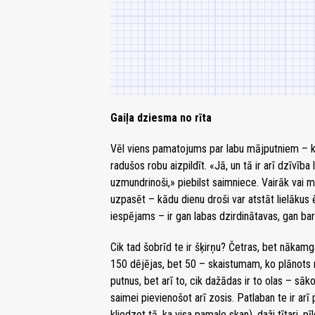
Gaiļa dziesma no rīta
Vēl viens pamatojums par labu mājputniem – kop
radušos robu aizpildīt. «Jā, un tā ir arī dzīvība
uzmundrinoši,» piebilst saimniece. Vairāk vai ma
uzpasēt – kādu dienu droši var atstāt lielākus 
iespējams – ir gan labas dzirdinātavas, gan ba
Cik tad šobrīd te ir šķirņu? Četras, bet nākamg
150 dējējas, bet 50 – skaistumam, ko plānots rā
putnus, bet arī to, cik dažādas ir to olas – sā
saimei pievienošot arī zosis. Patlaban te ir arī 
kliedzot tā, ka visa pamale skan), daži tītari, p