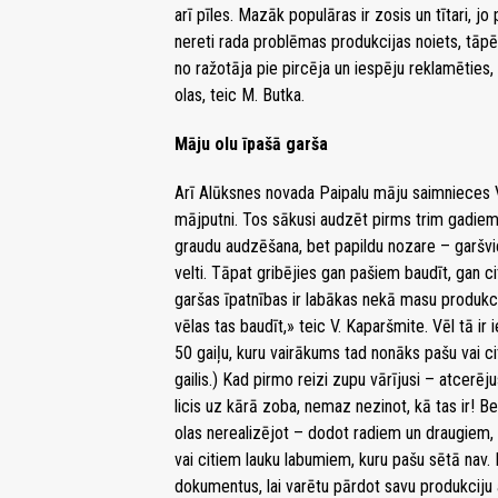
arī pīles. Mazāk populāras ir zosis un tītari, 
nereti rada problēmas produkcijas noiets, tāpē
no ražotāja pie pircēja un iespēju reklamēties,
olas, teic M. Butka.
Māju olu īpašā garša
Arī Alūksnes novada Paipalu māju saimnieces V
mājputni. Tos sākusi audzēt pirms trim gadiem
graudu audzēšana, bet papildu nozare – garšvie
velti. Tāpat gribējies gan pašiem baudīt, gan 
garšas īpatnības ir labākas nekā masu produkcij
vēlas tas baudīt,» teic V. Kaparšmite. Vēl tā ir
50 gaiļu, kuru vairākums tad nonāks pašu vai c
gailis.) Kad pirmo reizi zupu vārījusi – atcer
licis uz kārā zoba, nemaz nezinot, kā tas ir! B
olas nerealizējot – dodot radiem un draugiem, k
vai citiem lauku labumiem, kuru pašu sētā nav. 
dokumentus, lai varētu pārdot savu produkciju a