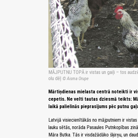
MĀJPUTNU TOPĀ ir vistas un gaiļi – tos audzē vi
olu dēļ
© Aisma Orupe
Mārtiņdienas mielasta centrā noteikti ir vis
cepetis. Ne velti tautas dziesmā teikts: Mā
laikā palielinās pieprasījums pēc putnu gaļ
Latvijā visiecienītākās no mājputniem ir vistas
lauku sētās, norāda Pasaules Putnkopības zinā
Māra Butka. Tās ir visdažādāko šķirņu, un daud