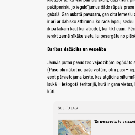
pakāpeniski, jo ieguldījumus šāds rūpals prasa 
gabalā. Gan aukstā pavasara, gan citu iemeslu d
ir arī ar dabisko atbirumu, ko rada lapsu, sesk
ik pa laikam kaut kur atrodot, kur tikt cauri. P
ierakt zemē sīkāku sietu, lai pasargātu no plēs
Barības dažādība un veselība
Jaunās putnu paaudzes vajadzībām iegādāts s
(Puse olu nākot no pašu vistām, otru pusi – ie
esot pārvietojama kaste, kas atgādina siltumnīcu
laukā – iežogotā teritorijā, kurā ir gana vietas
kūti.
ŠOBRĪD LASA
"Es nesaprotu to paranoj