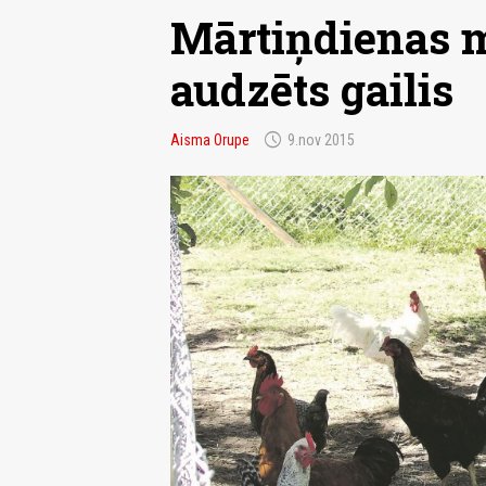
Mārtiņdienas m
audzēts gailis
schedule
Aisma Orupe
9.nov 2015