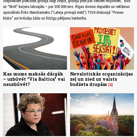
zvejniekiem piekrastē gribēja liegt zvejot, gribēja pētīt par četriem miljoniem, “Bolt”
un “Wolt” kurjeru labsajūtu – par 300 000 eiro. Rīgas domes deputāts un reklāmas
speciālists Ēriks Stendzenieks (“Latvija pirmajā vietā”) TV24 diskusijā “Preses
klubs” asi kritizēja šādu un līdzīgu pētījumu lietderību.
Kas mums maksās dārgāk
Nevalstiskās organizācijas
– uzbūvēt "Via Baltica" vai
zeļ un zied uz valsts
neuzbūvēt?
budžeta drupām
2