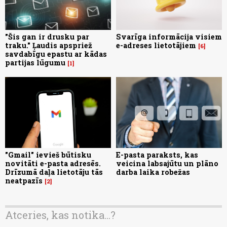
"Šis gan ir drusku par
Svarīga informācija visiem
traku." Ļaudis apspriež
e-adreses lietotājiem
6
savdabīgu epastu ar kādas
partijas lūgumu
1
"Gmail" ievieš būtisku
E-pasta paraksts, kas
novitāti e-pasta adresēs.
veicina labsajūtu un plāno
Drīzumā daļa lietotāju tās
darba laika robežas
neatpazīs
2
Atceries, kas notika...?