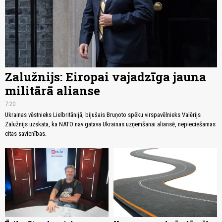
Zalužnijs: Eiropai vajadzīga jauna
militārā alianse
7:20
Ukrainas vēstnieks Lielbritānijā, bijušais Bruņoto spēku virspavēlnieks Valērijs
Zalužnijs uzskata, ka NATO nav gatava Ukrainas uzņemšanai aliansē, nepieciešamas
citas savienības.