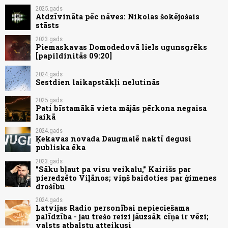
2025.gads
Atdzīvināta pēc nāves: Nikolas šokējošais
stāsts
2023.gads
Piemaskavas Domodedovā liels ugunsgrēks
[papildinitās 09:20]
2024.gads
Sestdien laikapstākļi nelutinās
2025.gads
Pati bīstamākā vieta mājās pērkona negaisa
laikā
2024.gads
Ķekavas novada Daugmalē naktī degusi
publiska ēka
2023.gads
"Sāku bļaut pa visu veikalu," Kairišs par
pieredzēto Viļānos; viņš baidoties par ģimenes
drošību
2024.gads
Latvijas Radio personībai nepieciešama
palīdzība - jau trešo reizi jāuzsāk cīņa ir vēzi;
valsts atbalstu atteikusi