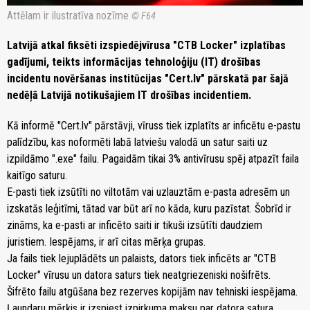
Attēlam ir ilustratīva nozīme
© F64
Latvijā atkal fiksēti izspiedējvīrusa "CTB Locker" izplatības
gadījumi, teikts informācijas tehnoloģiju (IT) drošības
incidentu novēršanas institūcijas "Cert.lv" pārskatā par šajā
nedēļā Latvijā notikušajiem IT drošības incidentiem.
Kā informē "Cert.lv" pārstāvji, vīruss tiek izplatīts ar inficētu e-pastu
palīdzību, kas noformēti labā latviešu valodā un satur saiti uz
izpildāmo ".exe" failu. Pagaidām tikai 3% antivīrusu spēj atpazīt faila
kaitīgo saturu.
E-pasti tiek izsūtīti no viltotām vai uzlauztām e-pasta adresēm un
izskatās leģitīmi, tātad var būt arī no kāda, kuru pazīstat. Šobrīd ir
zināms, ka e-pasti ar inficēto saiti ir tikuši izsūtīti daudziem
juristiem. Iespējams, ir arī citas mērķa grupas.
Ja fails tiek lejuplādēts un palaists, dators tiek inficēts ar "CTB
Locker" vīrusu un datora saturs tiek neatgriezeniski nošifrēts.
Šifrēto failu atgūšana bez rezerves kopijām nav tehniski iespējama.
Ļaundaru mērķis ir izspiest izpirkuma maksu par datora satura