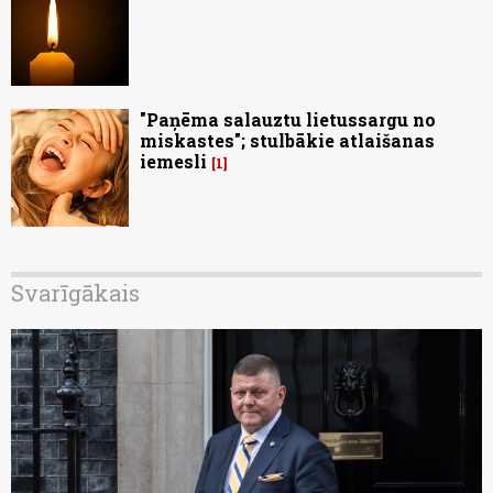
"Paņēma salauztu lietussargu no
miskastes"; stulbākie atlaišanas
iemesli
1
Svarīgākais