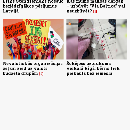
Ēriks Stendzenieks nosauc
Kas mums maksās dārgāk
bezjēdzīgākos pētījumus
– uzbūvēt "Via Baltica" vai
Latvijā
neuzbūvēt?
1
Nevalstiskās organizācijas
Šokējošs uzbrukums
zeļ un zied uz valsts
veikalā Rīgā: bērns tiek
budžeta drupām
piekauts bez iemesla
2