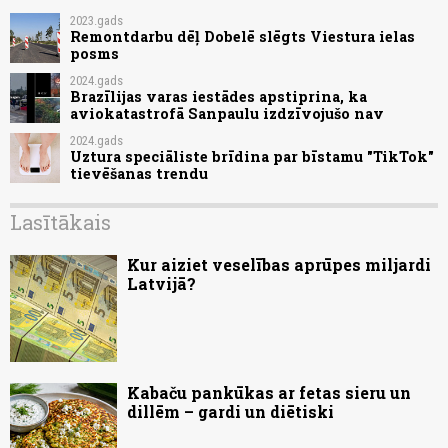
2023.gads
Remontdarbu dēļ Dobelē slēgts Viestura ielas
posms
2024.gads
Brazīlijas varas iestādes apstiprina, ka
aviokatastrofā Sanpaulu izdzīvojušo nav
2024.gads
Uztura speciāliste brīdina par bīstamu "TikTok"
tievēšanas trendu
Lasītākais
Kur aiziet veselības aprūpes miljardi
Latvijā?
Kabaču pankūkas ar fetas sieru un
dillēm – gardi un diētiski