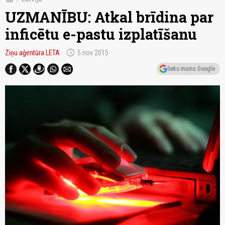
UZMANĪBU: Atkal brīdina par
inficētu e-pastu izplatīšanu
schedule
Ziņu aģentūra LETA
5.nov 2015
Seko mums Google