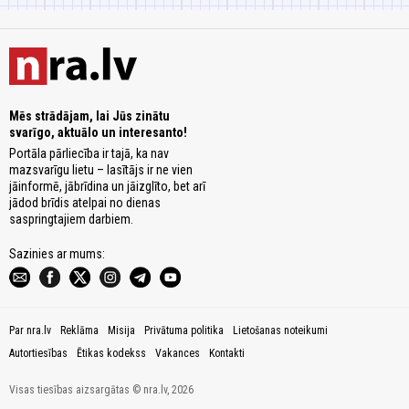
Mēs strādājam, lai Jūs zinātu
svarīgo, aktuālo un interesanto!
Portāla pārliecība ir tajā, ka nav
mazsvarīgu lietu – lasītājs ir ne vien
jāinformē, jābrīdina un jāizglīto, bet arī
jādod brīdis atelpai no dienas
saspringtajiem darbiem.
Sazinies ar mums:
Par nra.lv
Reklāma
Misija
Privātuma politika
Lietošanas noteikumi
Autortiesības
Ētikas kodekss
Vakances
Kontakti
Visas tiesības aizsargātas © nra.lv, 2026