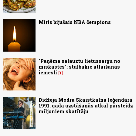
Miris bijušais NBA čempions
"Paņēma salauztu lietussargu no
miskastes"; stulbākie atlaišanas
iemesli
1
Dīdžeja Modra Skaistkalna leģendārā
1991. gada uzstāšanās atkal pārsteidz
miljoniem skatītāju