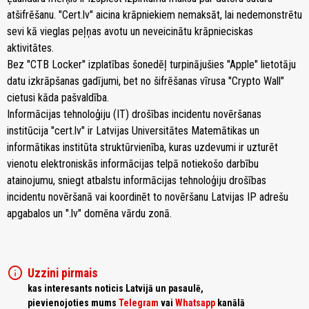
atšifrēšanu. "Cert.lv" aicina krāpniekiem nemaksāt, lai nedemonstrētu
sevi kā vieglas peļņas avotu un neveicinātu krāpnieciskas
aktivitātes.
Bez "CTB Locker" izplatības šonedēļ turpinājušies "Apple" lietotāju
datu izkrāpšanas gadījumi, bet no šifrēšanas vīrusa "Crypto Wall"
cietusi kāda pašvaldība.
Informācijas tehnoloģiju (IT) drošības incidentu novēršanas
institūcija "cert.lv" ir Latvijas Universitātes Matemātikas un
informātikas institūta struktūrvienība, kuras uzdevumi ir uzturēt
vienotu elektroniskās informācijas telpā notiekošo darbību
atainojumu, sniegt atbalstu informācijas tehnoloģiju drošības
incidentu novēršanā vai koordinēt to novēršanu Latvijas IP adrešu
apgabalos un ".lv" domēna vārdu zonā.
info
Uzzini pirmais
kas interesants noticis Latvijā un pasaulē,
pievienojoties mums
Telegram
vai
Whatsapp
kanālā