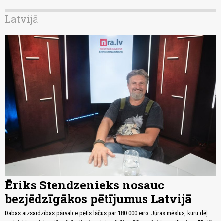
Latvijā
Ēriks Stendzenieks nosauc
bezjēdzīgākos pētījumus Latvijā
Dabas aizsardzības pārvalde pētīs lāčus par 180 000 eiro. Jūras mēslus, kuru dēļ