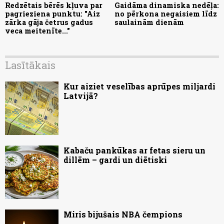
Redzētais bērēs kļuva par
Gaidāma dinamiska nedēļa:
pagrieziena punktu: "Aiz
no pērkona negaisiem līdz
zārka gāja četrus gadus
saulainām dienām
veca meitenīte..."
Lasītākais
Kur aiziet veselības aprūpes miljardi
Latvijā?
Kabaču pankūkas ar fetas sieru un
dillēm – gardi un diētiski
Miris bijušais NBA čempions