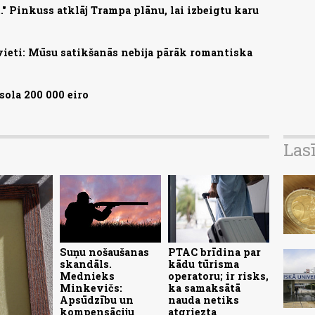
." Pinkuss atklāj Trampa plānu, lai izbeigtu karu
evieti: Mūsu satikšanās nebija pārāk romantiska
ola 200 000 eiro
Las
Suņu nošaušanas
PTAC brīdina par
skandāls.
kādu tūrisma
Mednieks
operatoru; ir risks,
Minkevičs:
ka samaksātā
Apsūdzību un
nauda netiks
kompensāciju
atgriezta