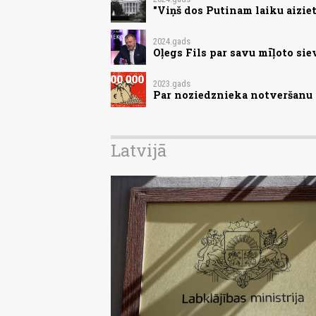
"Viņš dos Putinam laiku aiziet
2024.gads
Oļegs Fils par savu mīļoto si
2023.gads
Par noziedznieka notveršanu s
Latvijā