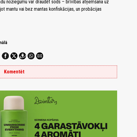
 šādu noziegumu var draudēt sods – brīvības atņemšana uz
jot mantu vai bez mantas konfiskācijas, un probācijas
nālā
Komentēt