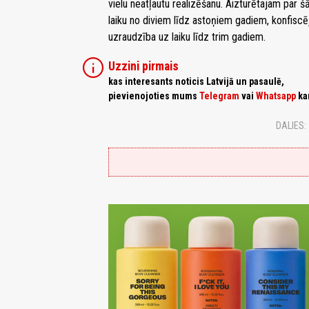
vielu neatļautu realizēšanu. Aizturētajam par
laiku no diviem līdz astoņiem gadiem, konfiscē
uzraudzība uz laiku līdz trim gadiem.
info
Uzzini pirmais
kas interesants noticis Latvijā un pasaulē,
pievienojoties mums
Telegram
vai
Whatsapp
ka
DALIES: