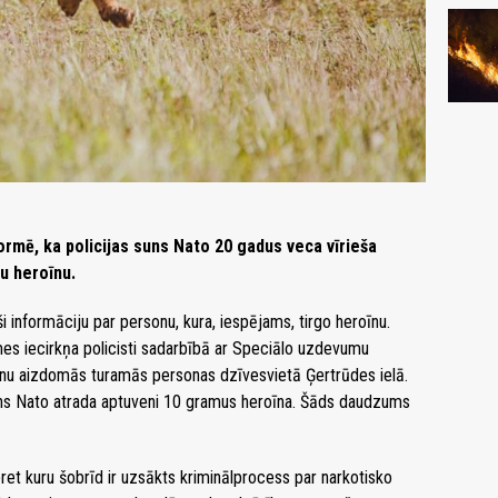
formē, ka policijas suns Nato 20 gadus veca vīrieša
tu heroīnu.
 informāciju par personu, kura, iespējams, tirgo heroīnu.
s iecirkņa policisti sadarbībā ar Speciālo uzdevumu
šanu aizdomās turamās personas dzīvesvietā Ģertrūdes ielā.
uns Nato atrada aptuveni 10 gramus h
eroīna. Šāds daudzums
 pret kuru šobrīd ir uzsākts kriminālprocess par narkotisko