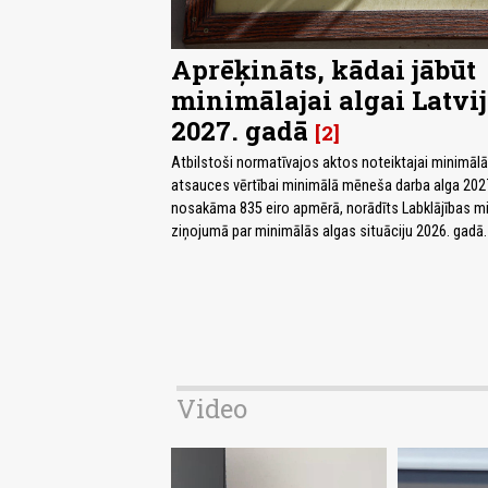
Aprēķināts, kādai jābūt
minimālajai algai Latvi
2027. gadā
2
Atbilstoši normatīvajos aktos noteiktajai minimāl
atsauces vērtībai minimālā mēneša darba alga 202
nosakāma 835 eiro apmērā, norādīts Labklājības min
ziņojumā par minimālās algas situāciju 2026. gadā.
Video