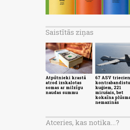
Saistītās ziņas
Atpūtnieki krastā
67 ASV triecien
atrod izskalotas
kontrabandist
somas ar milzīgu
kuģiem, 221
naudas summu
mirušais, bet
kokaīna plūsm
nemazinās
Atceries, kas notika...?