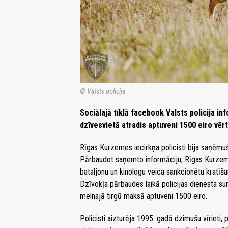
© Valsts policija
Sociālajā tīklā facebook Valsts policija in
dzīvesvietā atradis aptuveni 1500 eiro vēr
Rīgas Kurzemes iecirkņa policisti bija saņēmuši
Pārbaudot saņemto informāciju, Rīgas Kurzeme
bataljonu un kinologu veica sankcionētu kratī
Dzīvokļa pārbaudes laikā policijas dienesta s
melnajā tirgū maksā aptuveni 1500 eiro.
Policisti aizturēja 1995. gadā dzimušu vīrieti,