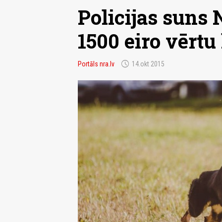
Policijas suns 
1500 eiro vērtu
schedule
Portāls nra.lv
14.okt 2015