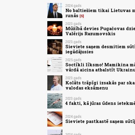
2024.gads
No baltiešiem tikai Lietuvas 
runās
5
2023.gads
Mūžībā devies Pugačovas dzie
Valērijs Razumovskis
2023.gads
Sieviete saņem desmitiem sūt
iegādājusies
2025.gads
Soctīkli līksmo! Mamikina māj
vārdā aicina atbalstīt Ukrain
2023.gads
Kolāts trāpīgi izsakās par sk
valodas eksāmenu
2023.gads
4 fakti, kā jūras ūdens ietek
2024.gads
Sieviete pastkastē saņem sūtī
2024.gads