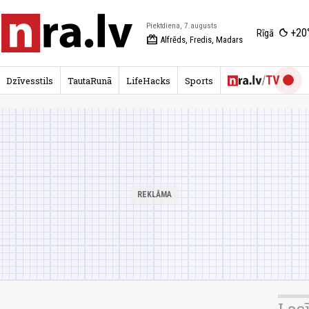
Piektdiena, 7.augusts
+20
Rīgā
redeem
Alfrēds, Fredis, Madars
Dzīvesstils
TautaRunā
LifeHacks
Sports