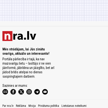
Mēs strādājam, lai Jūs zinātu
svarīgo, aktuālo un interesanto!
Portāla pārliecība ir tajā, ka nav
mazsvarīgu lietu – lasītājs ir ne vien
jāinformē, jābrīdina un jāizglīto, bet arī
jādod brīdis atelpai no dienas
saspringtajiem darbiem.
Sazinies ar mums:
Par nra.lv
Reklāma
Misija
Privātuma politika
Lietošanas noteikumi