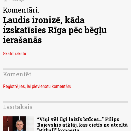
Komentāri:
Ļaudis ironizē, kāda
izskatīsies Rīga pēc bēgļu
ierašanās
Skatīt rakstu
Komentēt
Reģistrējies, lai pievienotu komentāru
Lasītākais
“Viņi vēl ilgi laizīs brūces...” Filips
Rajevskis atklāj, kas cietīs no atceltā
"Pitbull" koncerta