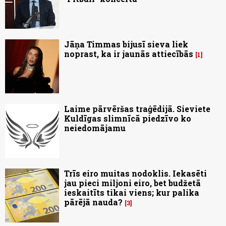
Jāņa Timmas bijusī sieva liek
noprast, ka ir jaunās attiecībās
1
Laime pārvēršas traģēdijā. Sieviete
Kuldīgas slimnīcā piedzīvo ko
neiedomājamu
Trīs eiro muitas nodoklis. Iekasēti
jau pieci miljoni eiro, bet budžetā
ieskaitīts tikai viens; kur palika
pārējā nauda?
3