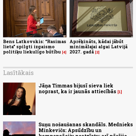
Bens Latkovskis: “Rasimas
Aprēķināts, kādai jābūt
lieta” spilgti izgaismo
minimālajai algai Latvijā
politiķu liekulīgo būtību
2027. gadā
4
2
Lasītākais
Jāņa Timmas bijusī sieva liek
noprast, ka ir jaunās attiecībās
1
Suņu nošaušanas skandāls. Mednieks
Minkevičs: Apsūdzību un
kompensāciju neatzīstu; arī pārējie