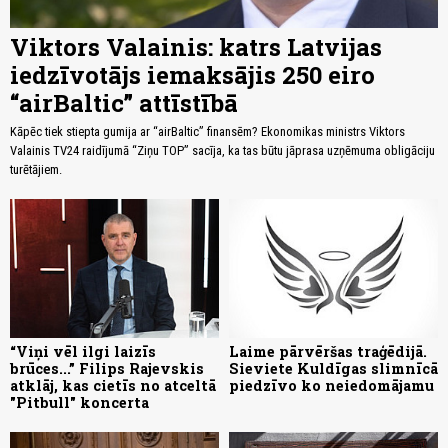
Viktors Valainis: katrs Latvijas
iedzīvotājs iemaksājis 250 eiro
“airBaltic” attīstībā
Kāpēc tiek stiepta gumija ar “airBaltic” finansēm? Ekonomikas ministrs Viktors
Valainis TV24 raidījumā “Ziņu TOP” sacīja, ka tas būtu jāprasa uzņēmuma obligāciju
turētājiem.
“Viņi vēl ilgi laizīs
Laime pārvēršas traģēdijā.
brūces...” Filips Rajevskis
Sieviete Kuldīgas slimnīcā
atklāj, kas cietīs no atceltā
piedzīvo ko neiedomājamu
"Pitbull" koncerta