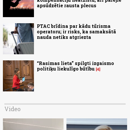
apsūdzētie rausta plecus
PTAC brīdina par kādu tūrisma
operatoru; ir risks, ka samaksātā
nauda netiks atgriezta
“Rasimas lieta” spilgti izgaismo
politiķu liekulīgo būtību
4
Video