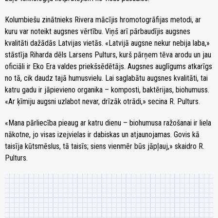
Kolumbiešu zinātnieks Rivera mācījis hromotogrāfijas metodi, ar
kuru var noteikt augsnes vērtību. Viņš arī pārbaudījis augsnes
kvalitāti dažādās Latvijas vietās. «Latvijā augsne nekur nebija laba,»
stāstīja Riharda dēls Larsens Pulturs, kurš pārņem tēva arodu un jau
oficiāli ir Eko Era valdes priekšsēdētājs. Augsnes auglīgums atkarīgs
no tā, cik daudz tajā humusvielu. Lai saglabātu augsnes kvalitāti, tai
katru gadu ir jāpievieno organika – komposti, baktērijas, biohumuss.
«Ar ķīmiju augsni uzlabot nevar, drīzāk otrādi,» secina R. Pulturs.
«Mana pārliecība pieaug ar katru dienu – biohumusa ražošanai ir liela
nākotne, jo visas izejvielas ir dabiskas un atjaunojamas. Govis kā
taisīja kūtsmēslus, tā taisīs; siens vienmēr būs jāpļauj,» skaidro R.
Pulturs.