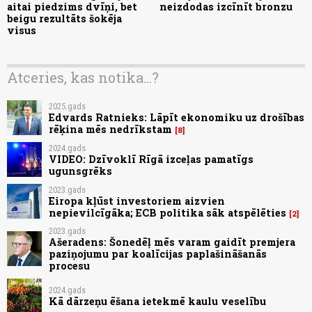
aitai piedzims dvīņi, bet
neizdodas izcīnīt bronzu
beigu rezultāts šokēja
visus
Atceries, kas notika...?
2025.gads
Edvards Ratnieks: Lāpīt ekonomiku uz drošības
rēķina mēs nedrīkstam
8
2024.gads
VIDEO: Dzīvoklī Rīgā izceļas pamatīgs
ugunsgrēks
2023.gads
Eiropa kļūst investoriem aizvien
nepievilcīgāka; ECB politika sāk atspēlēties
2
2023.gads
Ašeradens: Šonedēļ mēs varam gaidīt premjera
paziņojumu par koalīcijas paplašināšanās
procesu
2024.gads
Kā dārzeņu ēšana ietekmē kaulu veselību