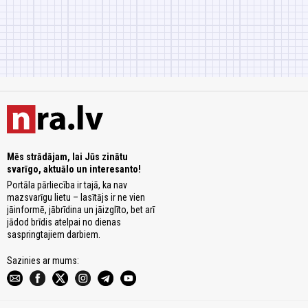
Mēs strādājam, lai Jūs zinātu
svarīgo, aktuālo un interesanto!
Portāla pārliecība ir tajā, ka nav
mazsvarīgu lietu – lasītājs ir ne vien
jāinformē, jābrīdina un jāizglīto, bet arī
jādod brīdis atelpai no dienas
saspringtajiem darbiem.
Sazinies ar mums: