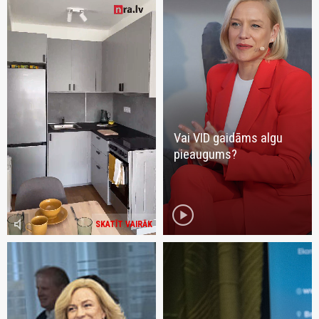
Vai VID gaidāms algu
pieaugums?
play_circle
volume_mute
SKATĪT VAIRĀK