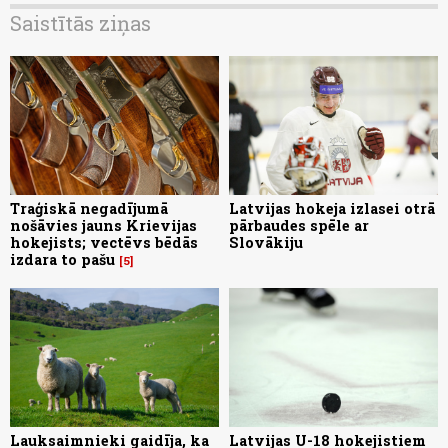
Saistītās ziņas
Traģiskā negadījumā
Latvijas hokeja izlasei otrā
nošāvies jauns Krievijas
pārbaudes spēle ar
hokejists; vectēvs bēdās
Slovākiju
izdara to pašu
5
Lauksaimnieki gaidīja, ka
Latvijas U-18 hokejistiem