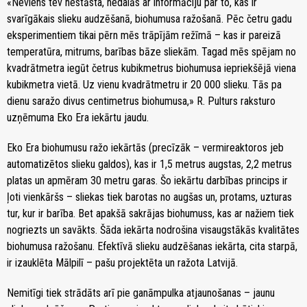
«Neviens tev nestāsta, nedalās ar informāciju par to, kas ir
svarīgākais slieku audzēšanā, biohumusa ražošanā. Pēc četru gadu
eksperimentiem tikai pērn mēs trāpījām režīmā – kas ir pareizā
temperatūra, mitrums, barības bāze sliekām. Tagad mēs spējam no
kvadrātmetra iegūt četrus kubikmetrus biohumusa iepriekšējā viena
kubikmetra vietā. Uz vienu kvadrātmetru ir 20 000 slieku. Tās pa
dienu saražo divus centimetrus biohumusa,» R. Pulturs raksturo
uzņēmuma Eko Era iekārtu jaudu.
Eko Era biohumusu ražo iekārtās (precīzāk – vermireaktoros jeb
automatizētos slieku galdos), kas ir 1,5 metrus augstas, 2,2 metrus
platas un apmēram 30 metru garas. Šo iekārtu darbības princips ir
ļoti vienkāršs – sliekas tiek barotas no augšas un, protams, uzturas
tur, kur ir barība. Bet apakšā sakrājas biohumuss, kas ar nažiem tiek
nogriezts un savākts. Šāda iekārta nodrošina visaugstākās kvalitātes
biohumusa ražošanu. Efektīvā slieku audzēšanas iekārta, cita starpā,
ir izauklēta Mālpilī – pašu projektēta un ražota Latvijā.
Nemitīgi tiek strādāts arī pie ganāmpulka atjaunošanas – jaunu