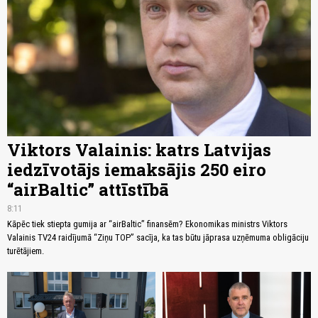
Viktors Valainis: katrs Latvijas
iedzīvotājs iemaksājis 250 eiro
“airBaltic” attīstībā
8:11
Kāpēc tiek stiepta gumija ar “airBaltic” finansēm? Ekonomikas ministrs Viktors
Valainis TV24 raidījumā “Ziņu TOP” sacīja, ka tas būtu jāprasa uzņēmuma obligāciju
turētājiem.