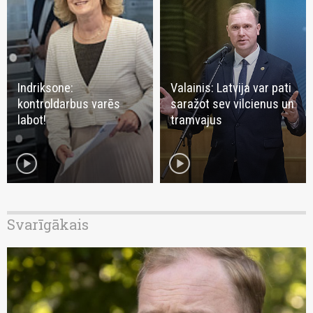
Indriksone:
Valainis: Latvija var pati
kontroldarbus varēs
saražot sev vilcienus un
labot!
tramvajus
play_circle
play_circle
Svarīgākais