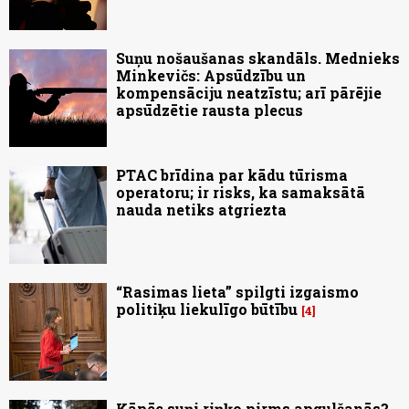
Suņu nošaušanas skandāls. Mednieks
Minkevičs: Apsūdzību un
kompensāciju neatzīstu; arī pārējie
apsūdzētie rausta plecus
PTAC brīdina par kādu tūrisma
operatoru; ir risks, ka samaksātā
nauda netiks atgriezta
“Rasimas lieta” spilgti izgaismo
politiķu liekulīgo būtību
4
Kāpēc suņi riņķo pirms apgulšanās?