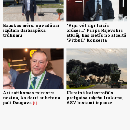
Bauskas mērs: novadā asi
“Viņi vēl ilgi laizīs
izjūtam darbaspēka
brūces...” Filips Rajevskis
trūkumu
atklāj, kas cietīs no atceltā
"Pitbull" koncerta
Arī satiksmes ministrs
Ukrainā katastrofāls
nezina, ko darīt ar betona
pretgaisa raķešu trūkums,
pāli Daugavā
ASV bīstami iepauzē
1