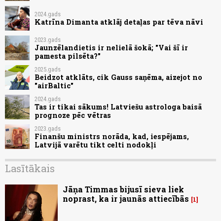
2024.gads
Katrīna Dimanta atklāj detaļas par tēva nāvi
2023.gads
Jaunzēlandietis ir nelielā šokā; "Vai šī ir
pamesta pilsēta?"
2025.gads
Beidzot atklāts, cik Gauss saņēma, aizejot no
"airBaltic"
2024.gads
Tas ir tikai sākums! Latviešu astrologa baisā
prognoze pēc vētras
2023.gads
Finanšu ministrs norāda, kad, iespējams,
Latvijā varētu tikt celti nodokļi
Lasītākais
Jāņa Timmas bijusī sieva liek
noprast, ka ir jaunās attiecībās
1