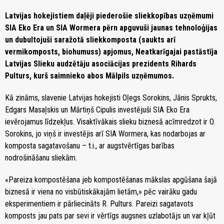
Latvijas hokejistiem daļēji piederošie sliekkopības uzņēmumi
SIA Eko Era un SIA Wormera pērn apguvuši jaunas tehnoloģijas
un dubultojuši saražotā sliekkomposta (saukts arī
vermikomposts, biohumuss) apjomus, Neatkarīgajai pastāstīja
Latvijas Slieku audzētāju asociācijas prezidents Rihards
Pulturs, kurš saimnieko abos Mālpils uzņēmumos.
Kā zināms, slavenie Latvijas hokejisti Oļegs Sorokins, Jānis Sprukts,
Edgars Masaļskis un Mārtiņš Cipulis investējuši SIA Eko Era
ievērojamus līdzekļus. Visaktīvākais slieku biznesā acīmredzot ir O.
Sorokins, jo viņš ir investējis arī SIA Wormera, kas nodarbojas ar
komposta sagatavošanu – t.i., ar augstvērtīgas barības
nodrošināšanu sliekām.
«Pareiza kompostēšana jeb kompostēšanas mākslas apgūšana šajā
biznesā ir viena no visbūtiskākajām lietām,» pēc vairāku gadu
eksperimentiem ir pārliecināts R. Pulturs. Pareizi sagatavots
komposts jau pats par sevi ir vērtīgs augsnes uzlabotājs un var kļūt