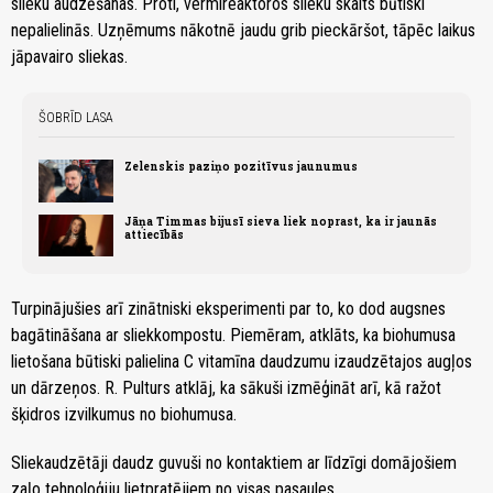
slieku audzēšanas. Proti, vermireaktoros slieku skaits būtiski
nepalielinās. Uzņēmums nākotnē jaudu grib pieckāršot, tāpēc laikus
jāpavairo sliekas.
ŠOBRĪD LASA
Zelenskis paziņo pozitīvus jaunumus
Jāņa Timmas bijusī sieva liek noprast, ka ir jaunās
attiecībās
Turpinājušies arī zinātniski eksperimenti par to, ko dod augsnes
bagātināšana ar sliekkompostu. Piemēram, atklāts, ka biohumusa
lietošana būtiski palielina C vitamīna daudzumu izaudzētajos augļos
un dārzeņos. R. Pulturs atklāj, ka sākuši izmēģināt arī, kā ražot
šķidros izvilkumus no biohumusa.
Sliekaudzētāji daudz guvuši no kontaktiem ar līdzīgi domājošiem
zaļo tehnoloģiju lietpratējiem no visas pasaules.