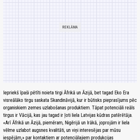
Iepriekš īpaši pētīti noieta tirgi Āfrikā un Āzijā, bet tagad Eko Era
visreālāko tirgu saskata Skandināvijā, kur ir būtisks pieprasījums pēc
organiskiem zemes uzlabošanas produktiem. Tāpat potenciāli reāls
tirgus ir Vācijā, kas jau tagad ir ļoti liela Latvijas kūdras patērētāja.
«Arī Āfrikā un Āzijā, piemēram, Nigērijā un Irākā, joprojām ir liela
vēlme uzlabot augsnes kvalitāti, un viņi interesējas par mūsu
iespējām,» par kontaktiem ar potenciālajiem produkcijas