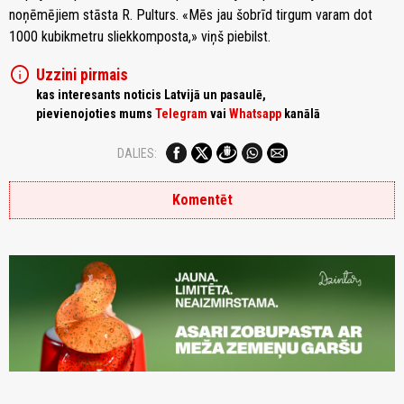
noņēmējiem stāsta R. Pulturs. «Mēs jau šobrīd tirgum varam dot
1000 kubikmetru sliekkomposta,» viņš piebilst.
info
Uzzini pirmais
kas interesants noticis Latvijā un pasaulē,
pievienojoties mums
Telegram
vai
Whatsapp
kanālā
DALIES:
Komentēt