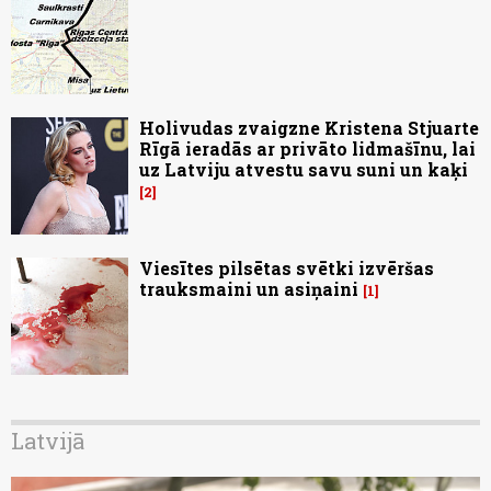
Holivudas zvaigzne Kristena Stjuarte
Rīgā ieradās ar privāto lidmašīnu, lai
uz Latviju atvestu savu suni un kaķi
2
Viesītes pilsētas svētki izvēršas
trauksmaini un asiņaini
1
Latvijā