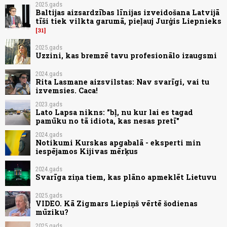
2025.gads
Baltijas aizsardzības līnijas izveidošana Latvijā
tīši tiek vilkta garumā, pieļauj Jurģis Liepnieks
31
2025.gads
Uzzini, kas bremzē tavu profesionālo izaugsmi
2024.gads
Rita Lasmane aizsvilstas: Nav svarīgi, vai tu
izvemsies. Caca!
2023.gads
Lato Lapsa nikns: "bļ, nu kur lai es tagad
pamūku no tā idiota, kas nesas pretī"
2024.gads
Notikumi Kurskas apgabalā - eksperti min
iespējamos Kijivas mērķus
2024.gads
Svarīga ziņa tiem, kas plāno apmeklēt Lietuvu
2025.gads
VIDEO. Kā Zigmars Liepiņš vērtē šodienas
mūziku?
2025.gads