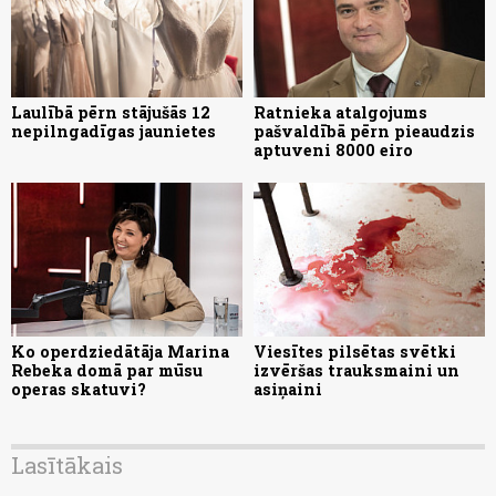
Laulībā pērn stājušās 12
Ratnieka atalgojums
nepilngadīgas jaunietes
pašvaldībā pērn pieaudzis
aptuveni 8000 eiro
Ko operdziedātāja Marina
Viesītes pilsētas svētki
Rebeka domā par mūsu
izvēršas trauksmaini un
operas skatuvi?
asiņaini
Lasītākais