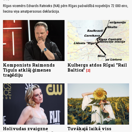
Rīgas vicemērs Edvards Ratnieks (NA) pērn Rīgas pašvaldībā nopelnījis 72 000 eiro,
liecina viņa amatpersonas deklarācija.
Komponists Raimonds
Kulbergs atdos Rīgai "Rail
Tiguls atklāj ģimenes
Baltica"
2
traģēdiju
Holivudas zvaigzne
Tuvākajā laikā viss