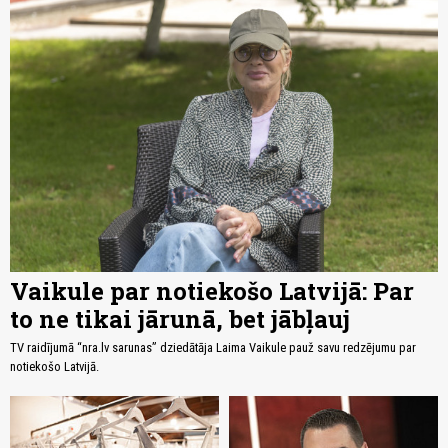
Vaikule par notiekošo Latvijā: Par
to ne tikai jārunā, bet jābļauj
TV raidījumā “nra.lv sarunas” dziedātāja Laima Vaikule pauž savu redzējumu par
notiekošo Latvijā.