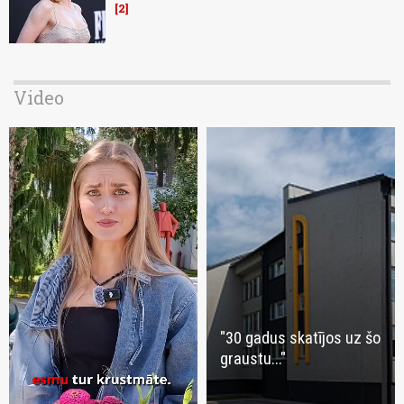
2
Video
"30 gadus skatījos uz šo
graustu..."