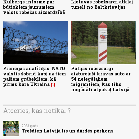
Kulbergs informē par
Lietuvas robežsargi atklāj
būtiskiem jaunumiem
tuneli no Baltkrievijas
valsts robežas aizsardzībā
Francijas analītiķis: NATO
Polijas robežsargi
valstis šobrīd kāpj uz tiem
aizturējuši kravas auto ar
pašiem grābekļiem, kā
54 nelegālajiem
pirms kara Ukraina
migrantiem, kas tiks
1
nogādāti atpakaļ Latvijā
Atceries, kas notika...?
2023.gads
Trešdien Latvijā līs un dārdēs pērkons