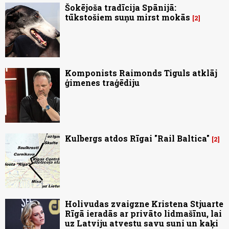
Šokējoša tradīcija Spānijā:
tūkstošiem suņu mirst mokās
2
Komponists Raimonds Tiguls atklāj
ģimenes traģēdiju
Kulbergs atdos Rīgai "Rail Baltica"
2
Holivudas zvaigzne Kristena Stjuarte
Rīgā ieradās ar privāto lidmašīnu, lai
uz Latviju atvestu savu suni un kaķi