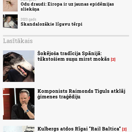
Odu draudi: Eiropa ir uz jaunas epidēmijas
sliekšņa
2023.gads
Skandalozākie līgavu tērpi
Lasītākais
Šokējoša tradīcija Spānijā:
tūkstošiem suņu mirst mokās
2
Komponists Raimonds Tiguls atklāj
ģimenes traģēdiju
Kulbergs atdos Rīgai "Rail Baltica"
2