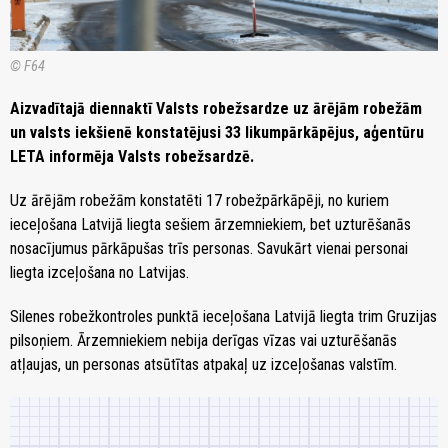
© F64
Aizvadītajā diennaktī Valsts robežsardze uz ārējām robežām
un valsts iekšienē konstatējusi 33 likumpārkāpējus, aģentūru
LETA informēja Valsts robežsardzē.
Uz ārējām robežām konstatēti 17 robežpārkāpēji, no kuriem
ieceļošana Latvijā liegta sešiem ārzemniekiem, bet uzturēšanās
nosacījumus pārkāpušas trīs personas. Savukārt vienai personai
liegta izceļošana no Latvijas.
Silenes robežkontroles punktā ieceļošana Latvijā liegta trim Gruzijas
pilsoņiem. Ārzemniekiem nebija derīgas vīzas vai uzturēšanās
atļaujas, un personas atsūtītas atpakaļ uz izceļošanas valstīm.