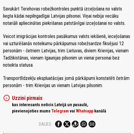
Savukārt Terehovas robežkontroles punktā izceļošana no valsts
liegta kādai nepilngadīgai Latvijas pilsonei. Viņai nebija vecāku
notariāli apliecinātas piekrišanas patstāvīgai izceļošanai no valsts.
Veicot imigrācijas kontroles pasākumus valsts iekšienē, ieceļošanas
vai uzturēšanās noteikumu pārkāpumus robežsardze fiksējusi 12
personām - četriem Latvijas, trim Lietuvas, diviem Krievijas, vienam
Tadžikistānas, vienam Igaunijas pilsonim un vienai personai bez
noteikta statusa.
Transportlīdzekļu ekspluatācijas jomā pārkāpumi konstatēti četrām
personām - trim Krievijas un vienam Latvijas pilsonim.
info
Uzzini pirmais
kas interesants noticis Latvijā un pasaulē,
pievienojoties mums
Telegram
vai
Whatsapp
kanālā
DALIES: