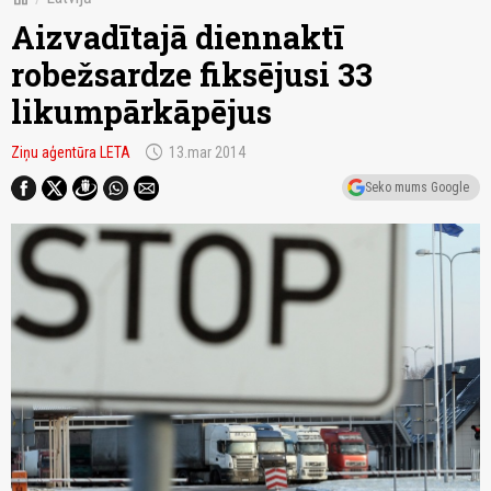
Aizvadītajā diennaktī
robežsardze fiksējusi 33
likumpārkāpējus
schedule
Ziņu aģentūra LETA
13.mar 2014
Seko mums Google