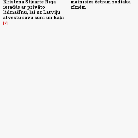
Kristena Stjuarte Rīgā
mainīsies četrām zodiaka
ieradās ar privāto
zīmēm
lidmašīnu, lai uz Latviju
atvestu savu suni un kaķi
2