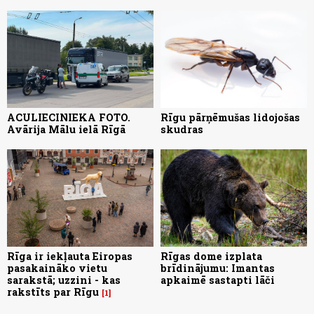
ACULIECINIEKA FOTO.
Rīgu pārņēmušas lidojošas
Avārija Mālu ielā Rīgā
skudras
Rīga ir iekļauta Eiropas
Rīgas dome izplata
pasakaināko vietu
brīdinājumu: Imantas
sarakstā; uzzini - kas
apkaimē sastapti lāči
rakstīts par Rīgu
1