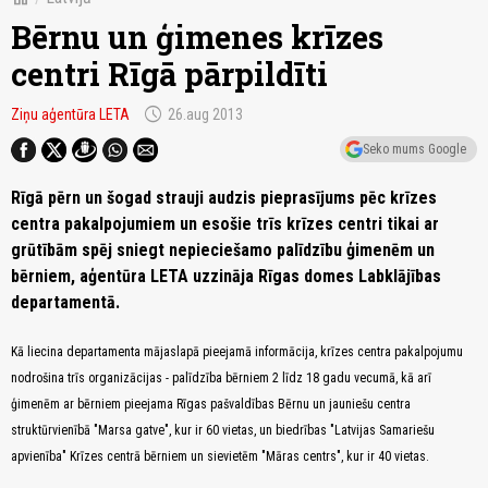
Bērnu un ģimenes krīzes
centri Rīgā pārpildīti
schedule
Ziņu aģentūra LETA
26.aug 2013
Seko mums Google
Rīgā pērn un šogad strauji audzis pieprasījums pēc krīzes
centra pakalpojumiem un esošie trīs krīzes centri tikai ar
grūtībām spēj sniegt nepieciešamo palīdzību ģimenēm un
bērniem, aģentūra LETA uzzināja Rīgas domes Labklājības
departamentā.
Kā liecina departamenta mājaslapā pieejamā informācija, krīzes centra pakalpojumu
nodrošina trīs organizācijas - palīdzība bērniem 2 līdz 18 gadu vecumā, kā arī
ģimenēm ar bērniem pieejama Rīgas pašvaldības Bērnu un jauniešu centra
struktūrvienībā "Marsa gatve", kur ir 60 vietas, un biedrības "Latvijas Samariešu
apvienība" Krīzes centrā bērniem un sievietēm "Māras centrs", kur ir 40 vietas.