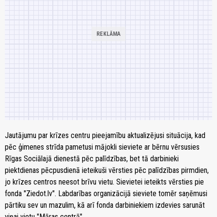
Jautājumu par krīzes centru pieejamību aktualizējusi situācija, kad
pēc ģimenes strīda pametusi mājokli sieviete ar bērnu vērsusies
Rīgas Sociālajā dienestā pēc palīdzības, bet tā darbinieki
piektdienas pēcpusdienā ieteikuši vērsties pēc palīdzības pirmdien,
jo krīzes centros neesot brīvu vietu. Sievietei ieteikts vērsties pie
fonda "Ziedot.lv". Labdarības organizācijā sieviete tomēr saņēmusi
pārtiku sev un mazulim, kā arī fonda darbiniekiem izdevies sarunāt
viņai vietu "Māras centrā".