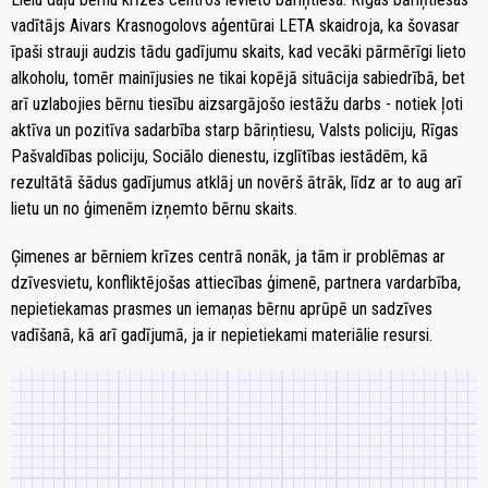
vadītājs Aivars Krasnogolovs aģentūrai LETA skaidroja, ka šovasar
īpaši strauji audzis tādu gadījumu skaits, kad vecāki pārmērīgi lieto
alkoholu, tomēr mainījusies ne tikai kopējā situācija sabiedrībā, bet
arī uzlabojies bērnu tiesību aizsargājošo iestāžu darbs - notiek ļoti
aktīva un pozitīva sadarbība starp bāriņtiesu, Valsts policiju, Rīgas
Pašvaldības policiju, Sociālo dienestu, izglītības iestādēm, kā
rezultātā šādus gadījumus atklāj un novērš ātrāk, līdz ar to aug arī
lietu un no ģimenēm izņemto bērnu skaits.
Ģimenes ar bērniem krīzes centrā nonāk, ja tām ir problēmas ar
dzīvesvietu, konfliktējošas attiecības ģimenē, partnera vardarbība,
nepietiekamas prasmes un iemaņas bērnu aprūpē un sadzīves
vadīšanā, kā arī gadījumā, ja ir nepietiekami materiālie resursi.