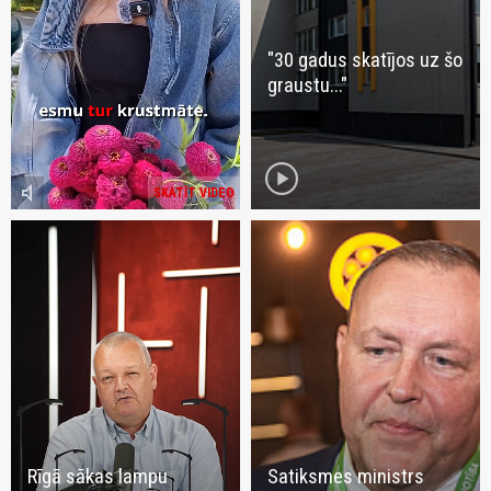
"30 gadus skatījos uz šo
graustu..."
play_circle
volume_mute
SKATĪT VIDEO
Rīgā sākas lampu
Satiksmes ministrs