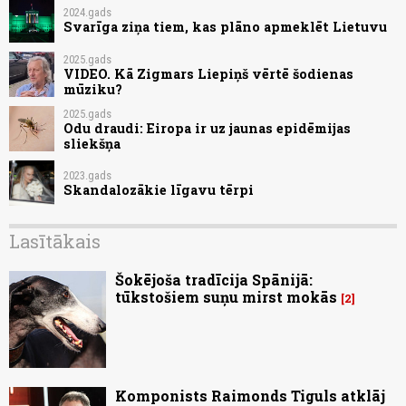
2024.gads
Svarīga ziņa tiem, kas plāno apmeklēt Lietuvu
2025.gads
VIDEO. Kā Zigmars Liepiņš vērtē šodienas
mūziku?
2025.gads
Odu draudi: Eiropa ir uz jaunas epidēmijas
sliekšņa
2023.gads
Skandalozākie līgavu tērpi
Lasītākais
Šokējoša tradīcija Spānijā:
tūkstošiem suņu mirst mokās
2
Komponists Raimonds Tiguls atklāj