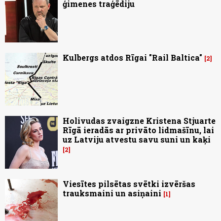
ģimenes traģēdiju
Kulbergs atdos Rīgai "Rail Baltica"
2
Holivudas zvaigzne Kristena Stjuarte
Rīgā ieradās ar privāto lidmašīnu, lai
uz Latviju atvestu savu suni un kaķi
2
Viesītes pilsētas svētki izvēršas
trauksmaini un asiņaini
1