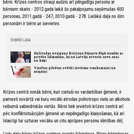
bērni. Krīzes centros strauji audzis arī pilngadīgu personu ar
bērniem skaits - 2012.gada laikā šo pakalpojumu saņēmušas 400
personas, 2011.gadā - 247, 2010.gadā - 278. Lielākā daļa no šīm
personām ir bērni un sievietes.
ŠOBRĪD LASA
Holivudas zvaigzne Kristena Stjuarte Rīgā ieradās ar
privāto lidmašīnu, lai uz Latviju atvestu savu suni
un kaķi
Viesītes pilsētas svētki izvēršas trauksmaini un
asiņaini
Krīzes centrā nonāk bērni, kuri cietuši no vardarbības ģimenē, ir
pamesti novārtā vai kuru vecāki atrodas psihotropo vielu un alkohola
reibumā sabiedriskās vietās. Bērni tiek ievietoti krīzes centrā arī
pēc konfliktsituācijām ģimenē un nepilngadīgo klaiņošanas, kā arī
īslaicīgi tur uzturas vecāku un citu aprūpes personu slimības dēļ.
Lielu daļu bērnu krīzes centros ievieto bāriņtiesa. Rīgas bāriņtiesas