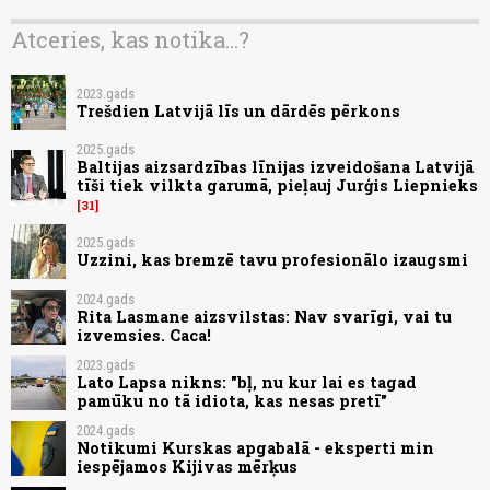
Atceries, kas notika...?
2023.gads
Trešdien Latvijā līs un dārdēs pērkons
2025.gads
Baltijas aizsardzības līnijas izveidošana Latvijā
tīši tiek vilkta garumā, pieļauj Jurģis Liepnieks
31
2025.gads
Uzzini, kas bremzē tavu profesionālo izaugsmi
2024.gads
Rita Lasmane aizsvilstas: Nav svarīgi, vai tu
izvemsies. Caca!
2023.gads
Lato Lapsa nikns: "bļ, nu kur lai es tagad
pamūku no tā idiota, kas nesas pretī"
2024.gads
Notikumi Kurskas apgabalā - eksperti min
iespējamos Kijivas mērķus