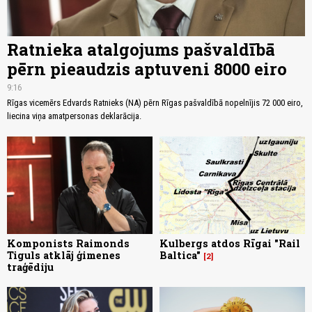
Ratnieka atalgojums pašvaldībā
pērn pieaudzis aptuveni 8000 eiro
9:16
Rīgas vicemērs Edvards Ratnieks (NA) pērn Rīgas pašvaldībā nopelnījis 72 000 eiro,
liecina viņa amatpersonas deklarācija.
Komponists Raimonds
Kulbergs atdos Rīgai "Rail
Tiguls atklāj ģimenes
Baltica"
2
traģēdiju