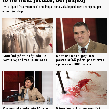
TV raidījumā “nra.lv sarunas” dziedātāja Laima Vaikule pauž savu redzējumu par
notiekošo Latvijā.
Laulībā pērn stājušās 12
Ratnieka atalgojums
nepilngadīgas jaunietes
pašvaldībā pērn pieaudzis
aptuveni 8000 eiro
Ko operdziedātāja Marina
Viesītes pilsētas svētki