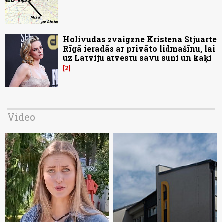
Holivudas zvaigzne Kristena Stjuarte
Rīgā ieradās ar privāto lidmašīnu, lai
uz Latviju atvestu savu suni un kaķi
2
Video