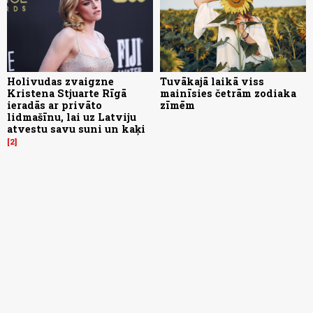
Holivudas zvaigzne
Tuvākajā laikā viss
Kristena Stjuarte Rīgā
mainīsies četrām zodiaka
ieradās ar privāto
zīmēm
lidmašīnu, lai uz Latviju
atvestu savu suni un kaķi
2