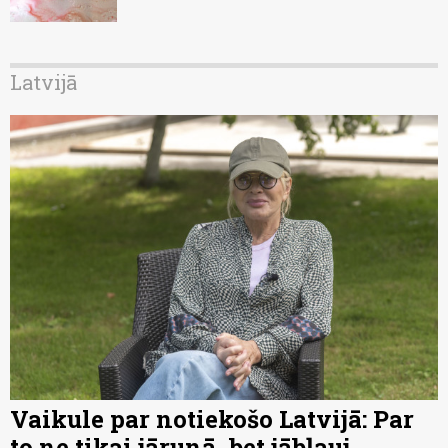
Latvijā
Vaikule par notiekošo Latvijā: Par
to ne tikai jārunā, bet jābļauj