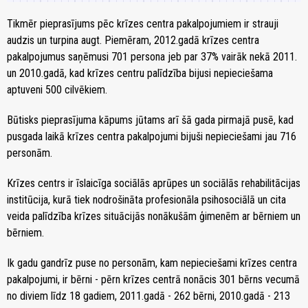
Tikmēr pieprasījums pēc krīzes centra pakalpojumiem ir strauji
audzis un turpina augt. Piemēram, 2012.gadā krīzes centra
pakalpojumus saņēmusi 701 persona jeb par 37% vairāk nekā 2011.
un 2010.gadā, kad krīzes centru palīdzība bijusi nepieciešama
aptuveni 500 cilvēkiem.
Būtisks pieprasījuma kāpums jūtams arī šā gada pirmajā pusē, kad
pusgada laikā krīzes centra pakalpojumi bijuši nepieciešami jau 716
personām.
Krīzes centrs ir īslaicīga sociālās aprūpes un sociālās rehabilitācijas
institūcija, kurā tiek nodrošināta profesionāla psihosociālā un cita
veida palīdzība krīzes situācijās nonākušām ģimenēm ar bērniem un
bērniem.
Ik gadu gandrīz puse no personām, kam nepieciešami krīzes centra
pakalpojumi, ir bērni - pērn krīzes centrā nonācis 301 bērns vecumā
no diviem līdz 18 gadiem, 2011.gadā - 262 bērni, 2010.gadā - 213