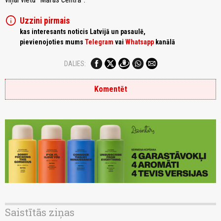
info
Uzzini pirmais
kas interesants noticis Latvijā un pasaulē,
pievienojoties mums
Telegram
vai
Whatsapp
kanālā
DALIES:
Komentēt
Saistītās ziņas