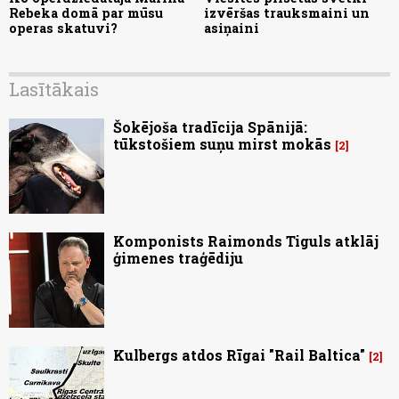
Rebeka domā par mūsu
izvēršas trauksmaini un
operas skatuvi?
asiņaini
Lasītākais
Šokējoša tradīcija Spānijā:
tūkstošiem suņu mirst mokās
2
Komponists Raimonds Tiguls atklāj
ģimenes traģēdiju
Kulbergs atdos Rīgai "Rail Baltica"
2