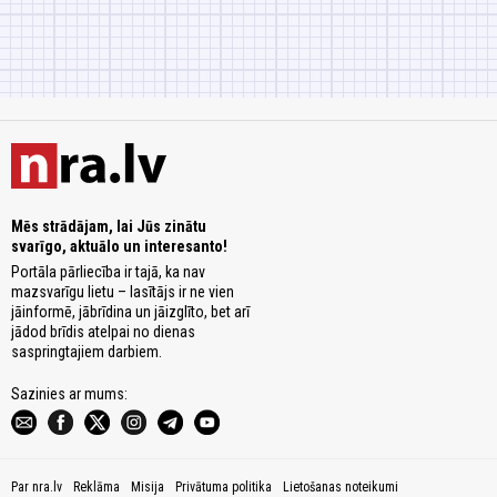
Mēs strādājam, lai Jūs zinātu
svarīgo, aktuālo un interesanto!
Portāla pārliecība ir tajā, ka nav
mazsvarīgu lietu – lasītājs ir ne vien
jāinformē, jābrīdina un jāizglīto, bet arī
jādod brīdis atelpai no dienas
saspringtajiem darbiem.
Sazinies ar mums:
Par nra.lv
Reklāma
Misija
Privātuma politika
Lietošanas noteikumi