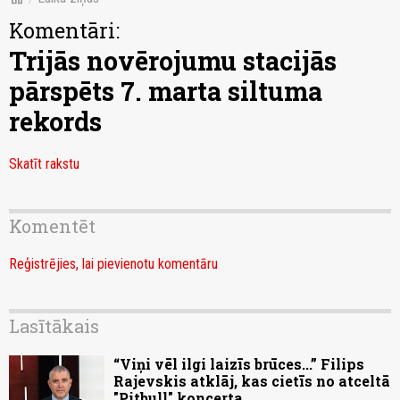
Komentāri:
Trijās novērojumu stacijās
pārspēts 7. marta siltuma
rekords
Skatīt rakstu
Komentēt
Reģistrējies, lai pievienotu komentāru
Lasītākais
“Viņi vēl ilgi laizīs brūces...” Filips
Rajevskis atklāj, kas cietīs no atceltā
"Pitbull" koncerta