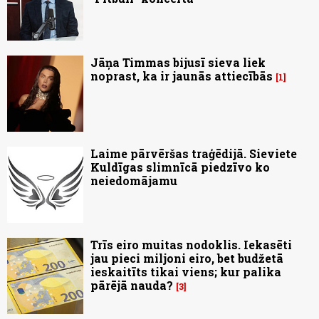
Jāņa Timmas bijusī sieva liek
noprast, ka ir jaunās attiecībās
1
Laime pārvēršas traģēdijā. Sieviete
Kuldīgas slimnīcā piedzīvo ko
neiedomājamu
Trīs eiro muitas nodoklis. Iekasēti
jau pieci miljoni eiro, bet budžetā
ieskaitīts tikai viens; kur palika
pārējā nauda?
3