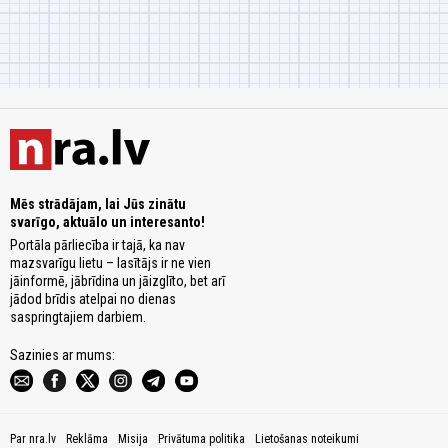
Mēs strādājam, lai Jūs zinātu
svarīgo, aktuālo un interesanto!
Portāla pārliecība ir tajā, ka nav
mazsvarīgu lietu – lasītājs ir ne vien
jāinformē, jābrīdina un jāizglīto, bet arī
jādod brīdis atelpai no dienas
saspringtajiem darbiem.
Sazinies ar mums:
Par nra.lv
Reklāma
Misija
Privātuma politika
Lietošanas noteikumi