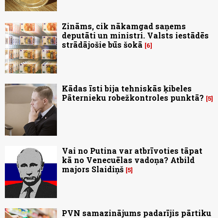
Zināms, cik nākamgad saņems
deputāti un ministri. Valsts iestādēs
strādājošie būs šokā
6
Kādas īsti bija tehniskās ķibeles
Pāternieku robežkontroles punktā?
5
Vai no Putina var atbrīvoties tāpat
kā no Venecuēlas vadoņa? Atbild
majors Slaidiņš
5
PVN samazinājums padarījis pārtiku