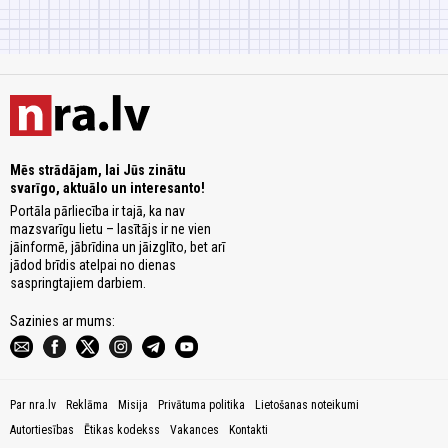
Mēs strādājam, lai Jūs zinātu
svarīgo, aktuālo un interesanto!
Portāla pārliecība ir tajā, ka nav
mazsvarīgu lietu – lasītājs ir ne vien
jāinformē, jābrīdina un jāizglīto, bet arī
jādod brīdis atelpai no dienas
saspringtajiem darbiem.
Sazinies ar mums:
Par nra.lv
Reklāma
Misija
Privātuma politika
Lietošanas noteikumi
Autortiesības
Ētikas kodekss
Vakances
Kontakti