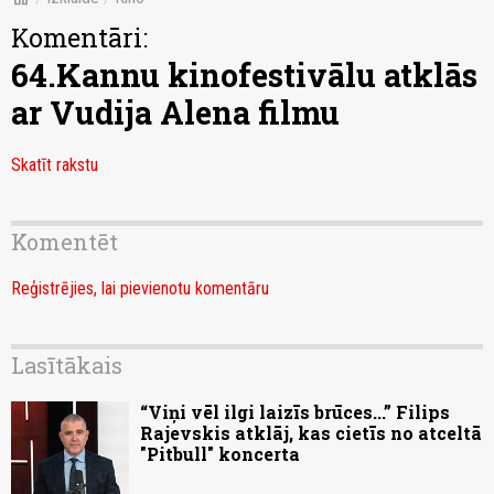
Komentāri:
64.Kannu kinofestivālu atklās
ar Vudija Alena filmu
Skatīt rakstu
Komentēt
Reģistrējies, lai pievienotu komentāru
Lasītākais
“Viņi vēl ilgi laizīs brūces...” Filips
Rajevskis atklāj, kas cietīs no atceltā
"Pitbull" koncerta