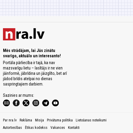
Mēs strādājam, lai Jūs zinātu
svarīgo, aktuālo un interesanto!
Portāla pārliecība ir tajā, ka nav
mazsvarīgu lietu – lasītājs ir ne vien
jāinformē, jābrīdina un jāizglīto, bet arī
jādod brīdis atelpai no dienas
saspringtajiem darbiem.
Sazinies ar mums:
Par nra.lv
Reklāma
Misija
Privātuma politika
Lietošanas noteikumi
Autortiesības
Ētikas kodekss
Vakances
Kontakti