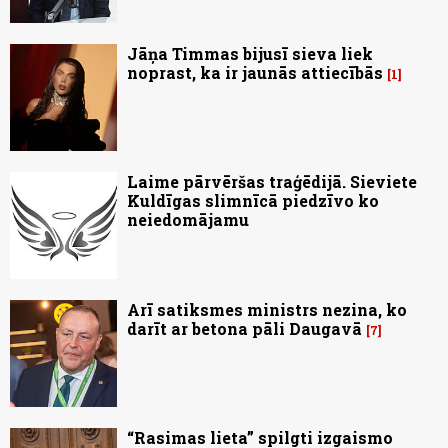
Jāņa Timmas bijusī sieva liek
noprast, ka ir jaunās attiecībās
1
Laime pārvēršas traģēdijā. Sieviete
Kuldīgas slimnīcā piedzīvo ko
neiedomājamu
Arī satiksmes ministrs nezina, ko
darīt ar betona pāli Daugavā
7
“Rasimas lieta” spilgti izgaismo