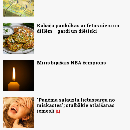
Kabaču pankūkas ar fetas sieru un
dillēm – gardi un diētiski
Miris bijušais NBA čempions
"Paņēma salauztu lietussargu no
miskastes"; stulbākie atlaišanas
iemesli
1