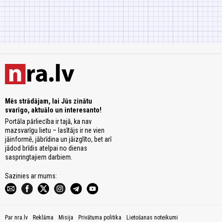
Mēs strādājam, lai Jūs zinātu
svarīgo, aktuālo un interesanto!
Portāla pārliecība ir tajā, ka nav
mazsvarīgu lietu – lasītājs ir ne vien
jāinformē, jābrīdina un jāizglīto, bet arī
jādod brīdis atelpai no dienas
saspringtajiem darbiem.
Sazinies ar mums:
Par nra.lv
Reklāma
Misija
Privātuma politika
Lietošanas noteikumi