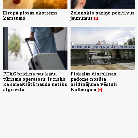
Eiropā plosās ekstrēms
Zelenskis paziņo pozitīvus
karstums
jaunumus
1
PTAC brīdina par kādu
Fiskālās disiplīnas
tūrisma operatoru; ir risks,
padome nosūta
ka samaksātā nauda netiks
brīdinājuma vēstuli
atgriezta
Kulbergam
2