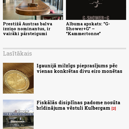
Prestižā Austras balva
Albuma apskats: “G-
izziņo nominantus, ir
Shower+G” –
vairāki pārsteigumi
“Kammertonne”
Lasītākais
Igaunijā milzīgs pieprasījums pēc
vienas konkrētas divu eiro monētas
Fiskālās disiplīnas padome nosūta
brīdinājuma vēstuli Kulbergam
2