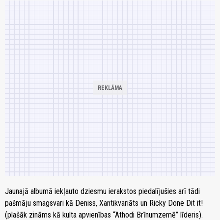
Jaunajā albumā iekļauto dziesmu ierakstos piedalījušies arī tādi
pašmāju smagsvari kā Deniss, Xantikvariāts un Ricky Done Dit it!
(plašāk zināms kā kulta apvienības “Athodi Brīnumzemē” līderis).