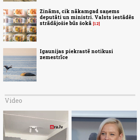
Zināms, cik nākamgad saņems
deputāti un ministri. Valsts iestādēs
strādājošie būs šokā
12
Igaunijas piekrastē notikusi
zemestrīce
Video