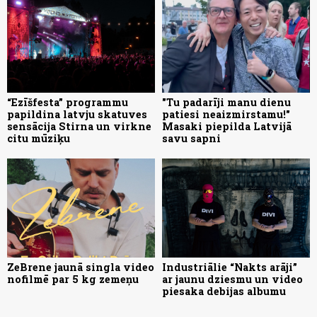
“Ezīšfesta” programmu
"Tu padarīji manu dienu
papildina latvju skatuves
patiesi neaizmirstamu!"
sensācija Stirna un virkne
Masaki piepilda Latvijā
citu mūziķu
savu sapni
ZeBrene jaunā singla video
Industriālie “Nakts arāji”
nofilmē par 5 kg zemeņu
ar jaunu dziesmu un video
piesaka debijas albumu