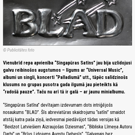
© Publicitātes foto
Vienubrīd repa apvienība “Singapūras Satīns” jau bija uzlidojusi
galvu reibinošos augstumos – līgums ar “Universal Music”,
albumi un singli, koncerti “Palladiumā” utt., tāpēc salīdzinošs
klusums no grupas pusotra gada ilgumā jau pieteikts kā
“radošā pauze”. Taču nu arī tā ir galā – ar jaunu minialbumu.
“Singapūras Satīna” devītajam izdevumam dots intriģējošs
nosaukums “BLAD”. Šīs abreviatūras skaidrojumu “satīni” smaidot
atstāj katra paša ziņā, iedvesmai piedāvājot tādas versijas kā
“Beidzot Latviešiem Aizraujošas Dziesmas”, “Bibliska Līmeņa Autoru
Darbi” un “Brīvs Lidojums Augstu Debesīs”. “Galvenais bez