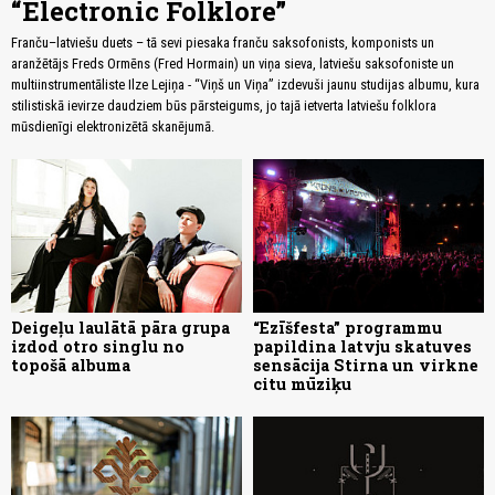
“Electronic Folklore”
Franču–latviešu duets – tā sevi piesaka franču saksofonists, komponists un
aranžētājs Freds Ormēns (Fred Hormain) un viņa sieva, latviešu saksofoniste un
multiinstrumentāliste Ilze Lejiņa - “Viņš un Viņa” izdevuši jaunu studijas albumu, kura
stilistiskā ievirze daudziem būs pārsteigums, jo tajā ietverta latviešu folklora
mūsdienīgi elektronizētā skanējumā.
Deigeļu laulātā pāra grupa
“Ezīšfesta” programmu
izdod otro singlu no
papildina latvju skatuves
topošā albuma
sensācija Stirna un virkne
citu mūziķu