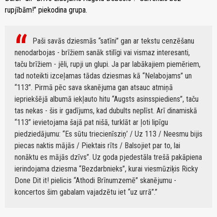
rupjībām!” piekodina grupa.
Paši savās dziesmās “satīni” gan ar tekstu cenzēšanu
nenodarbojas - brīžiem sanāk stilīgi vai vismaz interesanti,
taču brīžiem - jēli, rupji un glupi. Ja par labākajiem piemēriem,
tad noteikti izceļamas tādas dziesmas kā “Nelabojams” un
“113”. Pirmā pēc sava skanējuma gan atsauc atmiņā
iepriekšējā albumā iekļauto hitu “Augsts asinsspiediens”, taču
tas nekas - šis ir gadījums, kad dubults neplīst. Arī dinamiskā
“113” ievietojama šajā pat nišā, turklāt ar ļoti lipīgu
piedziedājumu: “Es sūtu triecienīsziņ’ / Uz 113 / Neesmu bijis
piecas naktis mājās / Piektais rīts / Balsojiet par to, lai
nonāktu es mājās dzīvs”. Uz goda pjedestāla trešā pakāpiena
ierindojama dziesma “Bezdarbnieks”, kurai viesmūziķis Ricky
Done Dit it! pielicis “Athodi Brīnumzemē” skanējumu -
koncertos šim gabalam vajadzētu iet “uz urrā”.