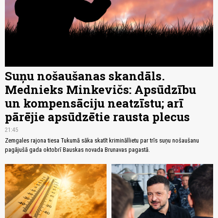
Suņu nošaušanas skandāls.
Mednieks Minkevičs: Apsūdzību
un kompensāciju neatzīstu; arī
pārējie apsūdzētie rausta plecus
21:45
Zemgales rajona tiesa Tukumā sāka skatīt krimināllietu par trīs suņu nošaušanu
pagājušā gada oktobrī Bauskas novada Brunavas pagastā.