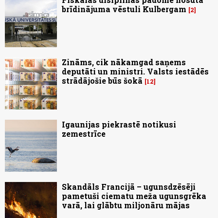
brīdinājuma vēstuli Kulbergam
2
Zināms, cik nākamgad saņems
deputāti un ministri. Valsts iestādēs
strādājošie būs šokā
12
Igaunijas piekrastē notikusi
zemestrīce
Skandāls Francijā – ugunsdzēsēji
pametuši ciematu meža ugunsgrēka
varā, lai glābtu miljonāru mājas