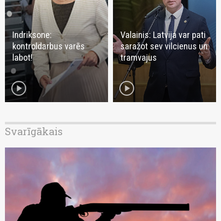
Indriksone:
Valainis: Latvija var pati
kontroldarbus varēs
saražot sev vilcienus un
labot!
tramvajus
play_circle
play_circle
Svarīgākais