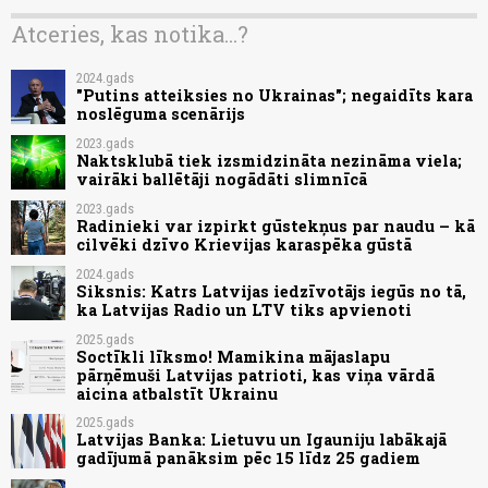
Atceries, kas notika...?
2024.gads
"Putins atteiksies no Ukrainas"; negaidīts kara
noslēguma scenārijs
2023.gads
Naktsklubā tiek izsmidzināta nezināma viela;
vairāki ballētāji nogādāti slimnīcā
2023.gads
Radinieki var izpirkt gūstekņus par naudu – kā
cilvēki dzīvo Krievijas karaspēka gūstā
2024.gads
Siksnis: Katrs Latvijas iedzīvotājs iegūs no tā,
ka Latvijas Radio un LTV tiks apvienoti
2025.gads
Soctīkli līksmo! Mamikina mājaslapu
pārņēmuši Latvijas patrioti, kas viņa vārdā
aicina atbalstīt Ukrainu
2025.gads
Latvijas Banka: Lietuvu un Igauniju labākajā
gadījumā panāksim pēc 15 līdz 25 gadiem