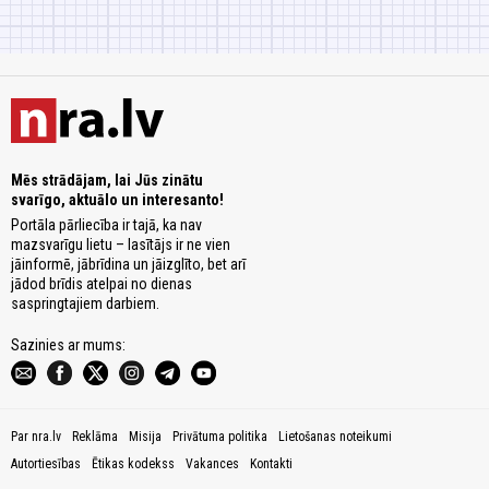
Mēs strādājam, lai Jūs zinātu
svarīgo, aktuālo un interesanto!
Portāla pārliecība ir tajā, ka nav
mazsvarīgu lietu – lasītājs ir ne vien
jāinformē, jābrīdina un jāizglīto, bet arī
jādod brīdis atelpai no dienas
saspringtajiem darbiem.
Sazinies ar mums:
Par nra.lv
Reklāma
Misija
Privātuma politika
Lietošanas noteikumi
Autortiesības
Ētikas kodekss
Vakances
Kontakti