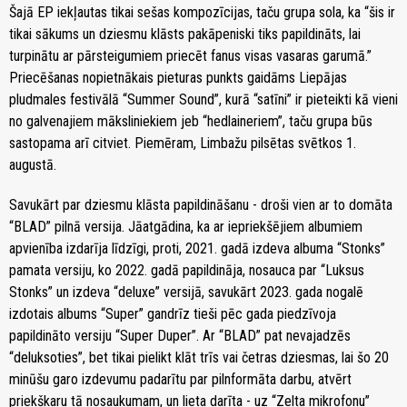
Šajā EP iekļautas tikai sešas kompozīcijas, taču grupa sola, ka “šis ir
tikai sākums un dziesmu klāsts pakāpeniski tiks papildināts, lai
turpinātu ar pārsteigumiem priecēt fanus visas vasaras garumā.”
Priecēšanas nopietnākais pieturas punkts gaidāms Liepājas
pludmales festivālā “Summer Sound”, kurā “satīni” ir pieteikti kā vieni
no galvenajiem māksliniekiem jeb “hedlaineriem”, taču grupa būs
sastopama arī citviet. Piemēram, Limbažu pilsētas svētkos 1.
augustā.
Savukārt par dziesmu klāsta papildināšanu - droši vien ar to domāta
“BLAD” pilnā versija. Jāatgādina, ka ar iepriekšējiem albumiem
apvienība izdarīja līdzīgi, proti, 2021. gadā izdeva albuma “Stonks”
pamata versiju, ko 2022. gadā papildināja, nosauca par “Luksus
Stonks” un izdeva “deluxe” versijā, savukārt 2023. gada nogalē
izdotais albums “Super” gandrīz tieši pēc gada piedzīvoja
papildināto versiju “Super Duper”. Ar “BLAD” pat nevajadzēs
“deluksoties”, bet tikai pielikt klāt trīs vai četras dziesmas, lai šo 20
minūšu garo izdevumu padarītu par pilnformāta darbu, atvērt
priekškaru tā nosaukumam, un lieta darīta - uz “Zelta mikrofonu”