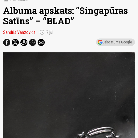
Albuma apskats: “Singapūras
Satīns” – “BLAD”
schedule
Sandris Vanzovičs
7.jūl
Seko mums Google