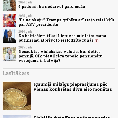
2024.gads
4 padomi, kā nodzīvot garu mūžu
2025.gads
"Es nejokoju!" Tramps gribētu arī trešo reizi kļūt
par ASV prezidentu
2024.gads
No baltiešiem tikai Lietuvas ministrs mana
putinismu atbrīvoto ieslodzīto runās
5
2025.gads
Nosauktas vislabākās valstis, kur doties
pensijā. Cik pievilcīga topošo pensionāru
vērtējumā ir Latvija?
Lasītākais
Igaunijā milzīgs pieprasījums pēc
vienas konkrētas divu eiro monētas
Fiskālās disiplīnas padome nosūta