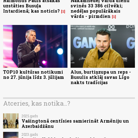
Raimonds Pauls atsakās
Nākamnedēļ vārda dienu
uzstāties Busuļa
svinēs 33 386 cilvēki;
Intardienā; kas noticis?
nedēļas populārākais
1
vārds - pirmdien
1
TOP10 kultūras notikumi
Alus, burtiņzupa un reps -
no 27. jūnija līdz 3. jūlijam
Busulis atklāj savas Līgo
nakts tradīcijas
Atceries, kas notika...?
2025.gads
Vašingtonā centīsies samierināt Armēniju un
Azerbaidžānu
2023.gads