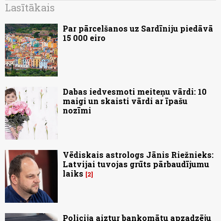
Lasītākais
Par pārcelšanos uz Sardīniju piedāvā
15 000 eiro
Dabas iedvesmoti meiteņu vārdi: 10
maigi un skaisti vārdi ar īpašu
nozīmi
Vēdiskais astrologs Jānis Riežnieks:
Latvijai tuvojas grūts pārbaudījumu
laiks
2
Policija aiztur bankomātu apzadzēju