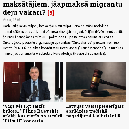
maksātājiem, jāapmaksā migrantu
deju vakari?
8
Vakar, 15:05
Gada laikā nevis miljoni, bet vairāki simti miljonu eiro no mūsu nodokļos
nomaksātās naudas tiek novirzīti nevalstiskajām organizācijām (NVO) - kurš pasūta
šo NVO finansēšanas mūziku – politologa Filipa Rajevska saruna ar Latvijas
Onkoloģisko pacientu organizāciju apvienības “Onkoalianse” pārstāvi Inesi Supi,
Centrs “MARTA” politikas koordinatori Beatu Joniti ("Jaunā vienotība") un Kultūras
ministrijas parlamentāro sekretāru Ivaru Āboliņu (Nacionālā apvienība).
“Viņi vēl ilgi laizīs
Latvijas valstspiederīgais
brūces...” Filips Rajevskis
apsūdzēts traģiskā
atklāj, kas cietīs no atceltā
negadījumā Lielbritānijā
"Pitbull" koncerta