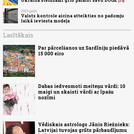
Ukraina steidzami grib palaist savu DOGE
13
2025.gads
Valsts kontrole aicina atteikties no padomju
laikā ieviesta modeļa
Lasītākais
Par pārcelšanos uz Sardīniju piedāvā
15 000 eiro
Dabas iedvesmoti meiteņu vārdi: 10
maigi un skaisti vārdi ar īpašu
nozīmi
Vēdiskais astrologs Jānis Riežnieks:
Latvijai tuvojas grūts pārbaudījumu