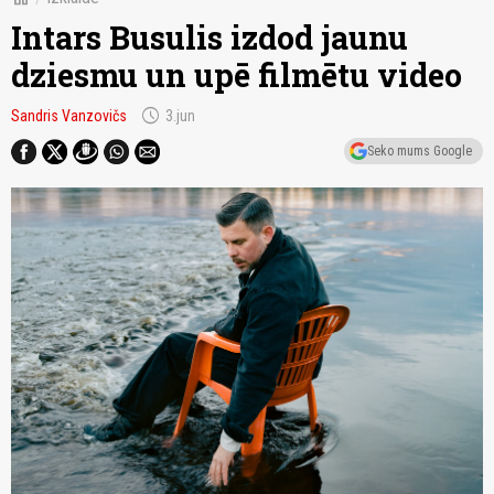
Intars Busulis izdod jaunu
dziesmu un upē filmētu video
schedule
Sandris Vanzovičs
3.jun
Seko mums Google