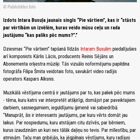
© Publicitātes foto
Izdots Intara Busuļa jaunais singls “Pie vārtiem”, kas ir “stāsts
par vērtībām un izvēlēm, kuras veido mūsu ceļu un rada
jautājumu “kas paliks pēc mums?”.”
Dziesmas “Pie vārtiem” tapšanā līdzās
Intaram Busulim
piedalījušies
arī komponists Kārlis Lācis, producents Reinis Sējāns un
Abonementa orķestra mūziķi. Tās vizuālo noformējumu papildina
fotogrāfa Filipa Šmita veidotais foto, savukārt video radījis
operators Kaspars Alksnis.
Muzikālā vēstījuma centrā ir jautājums par to, kas paliek pēc mums
- tēma, kuru katrs var interpretēt atšķirīgi, domājot par paveiktajiem
darbiem, sasniegumiem, ieguldījumu ģimenē vai sabiedrībā.
“Manuprāt, šis ir interesants jautājums, par kuru vērts domāt jau
laikus. Par nospiedumu, kuru atstājam citu dzīvēs, par bērniem,
kurus izaudzinām un kuri nes tālāk daļiņu no tevis. Par mīlestību, par
atmiņām. Taču man gribējās, ka jēgpilnais vēstījums, kuru radījusi