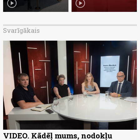
play_circle
play_circle
Svarīgākais
VIDEO. Kādēļ mums, nodokļu