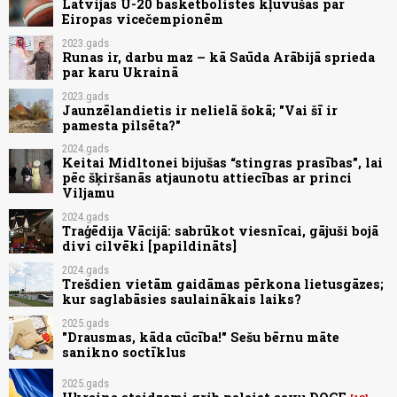
Latvijas U-20 basketbolistes kļuvušas par
Eiropas vicečempionēm
2023.gads
Runas ir, darbu maz – kā Saūda Arābijā sprieda
par karu Ukrainā
2023.gads
Jaunzēlandietis ir nelielā šokā; "Vai šī ir
pamesta pilsēta?"
2024.gads
Keitai Midltonei bijušas “stingras prasības”, lai
pēc šķiršanās atjaunotu attiecības ar princi
Viljamu
2024.gads
Traģēdija Vācijā: sabrūkot viesnīcai, gājuši bojā
divi cilvēki [papildināts]
2024.gads
Trešdien vietām gaidāmas pērkona lietusgāzes;
kur saglabāsies saulainākais laiks?
2025.gads
"Drausmas, kāda cūcība!" Sešu bērnu māte
sanikno soctīklus
2025.gads