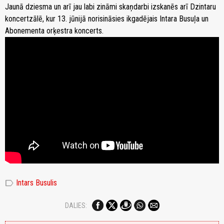
Jaunā dziesma un arī jau labi zināmi skaņdarbi izskanēs arī Dzintaru
koncertzālē, kur 13. jūnijā norisināsies ikgadējais Intara Busuļa un
Abonementa orķestra koncerts.
label
Intars Busulis
DALIES: