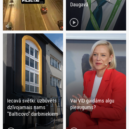
Daugavā
play_circle
volume_mute
Iecavā svētki: uzbūvēts
Vai VID gaidāms algu
dzīvojamais nams
pieaugums?
"Balticovo" darbiniekiem