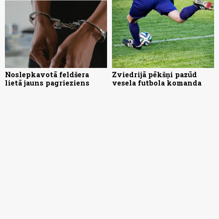
Noslepkavotā feldšera
Zviedrijā pēkšņi pazūd
lietā jauns pagrieziens
vesela futbola komanda