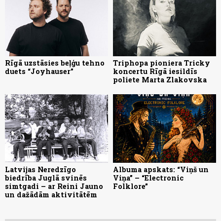
Rīgā uzstāsies beļģu tehno
Triphopa pioniera Tricky
duets “Joyhauser”
koncertu Rīgā iesildīs
poliete Marta Zlakovska
Latvijas Neredzīgo
Albuma apskats: “Viņš un
biedrība Juglā svinēs
Viņa” – “Electronic
simtgadi – ar Reini Jauno
Folklore”
un dažādām aktivitātēm