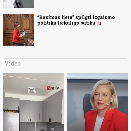
“Rasimas lieta” spilgti izgaismo
politiķu liekulīgo būtību
4
Video