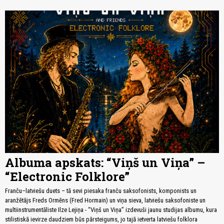
Albuma apskats: “Viņš un Viņa” –
“Electronic Folklore”
Franču–latviešu duets – tā sevi piesaka franču saksofonists, komponists un
aranžētājs Freds Ormēns (Fred Hormain) un viņa sieva, latviešu saksofoniste un
multiinstrumentāliste Ilze Lejiņa - “Viņš un Viņa” izdevuši jaunu studijas albumu, kura
stilistiskā ievirze daudziem būs pārsteigums, jo tajā ietverta latviešu folklora