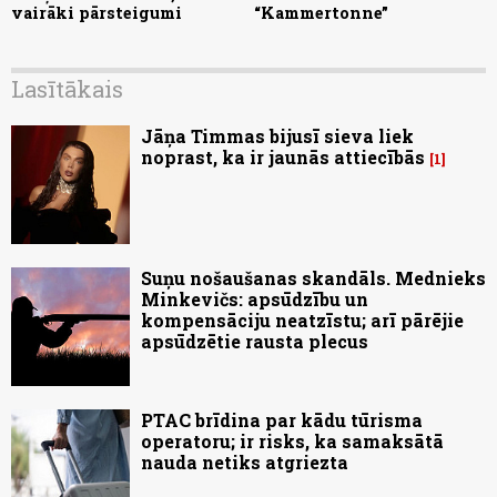
vairāki pārsteigumi
“Kammertonne”
Lasītākais
Jāņa Timmas bijusī sieva liek
noprast, ka ir jaunās attiecībās
1
Suņu nošaušanas skandāls. Mednieks
Minkevičs: apsūdzību un
kompensāciju neatzīstu; arī pārējie
apsūdzētie rausta plecus
PTAC brīdina par kādu tūrisma
operatoru; ir risks, ka samaksātā
nauda netiks atgriezta