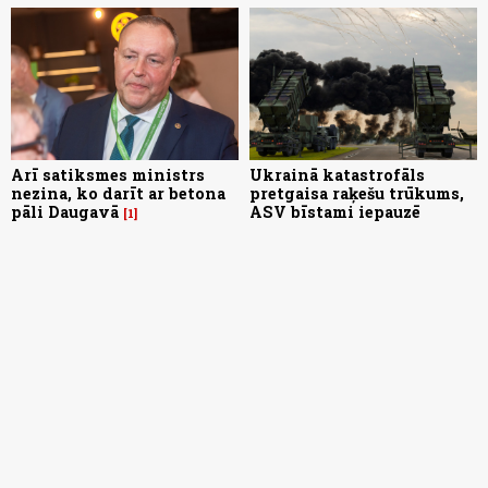
Arī satiksmes ministrs
Ukrainā katastrofāls
nezina, ko darīt ar betona
pretgaisa raķešu trūkums,
pāli Daugavā
ASV bīstami iepauzē
1