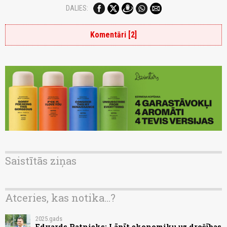
DALIES:
Komentāri [2]
Saistītās ziņas
Atceries, kas notika...?
2025.gads
Edvards Ratnieks: Lāpīt ekonomiku uz drošības