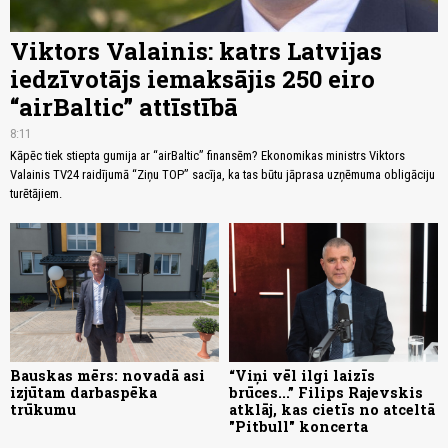
Viktors Valainis: katrs Latvijas
iedzīvotājs iemaksājis 250 eiro
“airBaltic” attīstībā
8:11
Kāpēc tiek stiepta gumija ar “airBaltic” finansēm? Ekonomikas ministrs Viktors
Valainis TV24 raidījumā “Ziņu TOP” sacīja, ka tas būtu jāprasa uzņēmuma obligāciju
turētājiem.
Bauskas mērs: novadā asi
“Viņi vēl ilgi laizīs
izjūtam darbaspēka
brūces...” Filips Rajevskis
trūkumu
atklāj, kas cietīs no atceltā
"Pitbull" koncerta