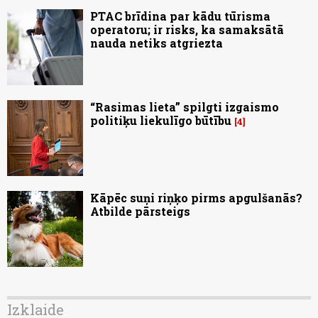
PTAC brīdina par kādu tūrisma
operatoru; ir risks, ka samaksātā
nauda netiks atgriezta
“Rasimas lieta” spilgti izgaismo
politiķu liekulīgo būtību
4
Kāpēc suņi riņķo pirms apgulšanās?
Atbilde pārsteigs
Izklaide