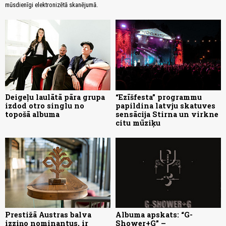
mūsdienīgi elektronizētā skanējumā.
Deigeļu laulātā pāra grupa
“Ezīšfesta” programmu
izdod otro singlu no
papildina latvju skatuves
topošā albuma
sensācija Stirna un virkne
citu mūziķu
Prestižā Austras balva
Albuma apskats: “G-
izziņo nominantus, ir
Shower+G” –