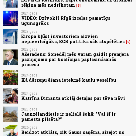
rēķina mēs nedrīkstam
8
2024.gads
VIDEO: Dzīvoklī Rīgā izceļas pamatīgs
ugunsgrēks
2023.gads
Eiropa kļūst investoriem aizvien
nepievilcīgāka; ECB politika sāk atspēlēties
2
2023.gads
Ašeradens: Šonedēļ mēs varam gaidīt premjera
paziņojumu par koalīcijas paplašināšanās
procesu
2024.gads
Kā dārzeņu ēšana ietekmē kaulu veselību
2024.gads
Katrīna Dimanta atklāj detaļas par tēva nāvi
2023.gads
Jaunzēlandietis ir nelielā šokā; "Vai šī ir
pamesta pilsēta?"
2025.gads
Beidzot atklāts, cik Gauss saņēma, aizejot no