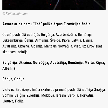
© Ekrānuzņēmums
Atvara ar dziesmu "Ēnā" palika ārpus Eirovīzijas fināla.
Otrajā pusfinālā uzstājās Bulgārija, Azerbaidžāna, Rumānija,
Luksemburga, Čehija, Armēnija, Šveice, Kipra, Latvija, Dānija,
Austrālija, Ukraina, Albānija, Malta un Norvēģija. Vietu uz Eirovīzijas
skatuves izcīnīja
Bulgārija
,
Ukraina, Norvēģija, Austrālija, Rumānija, Malta, Kipra,
Albānija,
Dānija, Čehija.
Vietu uz Eirovīzijas fināla skatuves pirmajā pusfinālā izcīnīja Grieķija,
Somija, Beļģija, Zviedrija, Moldova, Izraēla, Serbija, Horvātija,
Lietuva, Polija.