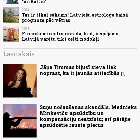
"airBaltic"
2024.gads
Tas ir tikai sākums! Latviešu astrologa baisā
prognoze pēc vētras
2023.gads
Finanšu ministrs norāda, kad, iespējams,
Latvijā varētu tikt celti nodokļi
Lasītākais
Jāņa Timmas bijusī sieva liek
noprast, ka ir jaunās attiecībās
1
Suņu nošaušanas skandāls. Mednieks
Minkevičs: apsūdzību un
kompensāciju neatzīstu; arī pārējie
apsūdzētie rausta plecus