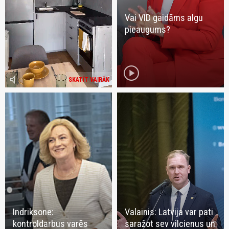
Vai VID gaidāms algu
pieaugums?
play_circle
volume_mute
SKATĪT VAIRĀK
Indriksone:
Valainis: Latvija var pati
kontroldarbus varēs
saražot sev vilcienus un