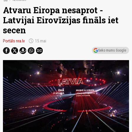
Atvaru Eiropa nesaprot -
Latvijai Eirovīzijas fināls iet
secen
schedule
Portāls nra.lv
15.mai
Seko mums Google