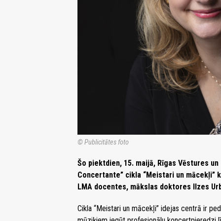
© Publicitātes foto
Šo piektdien, 15. maijā, Rīgas Vēstures u
Concertante” cikla “Meistari un mācekļi” k
LMA docentes, mākslas doktores Ilzes Urbā
Cikla “Meistari un mācekļi” idejas centrā ir pe
mūziķiem iegūt profesionālu koncertpieredzi 