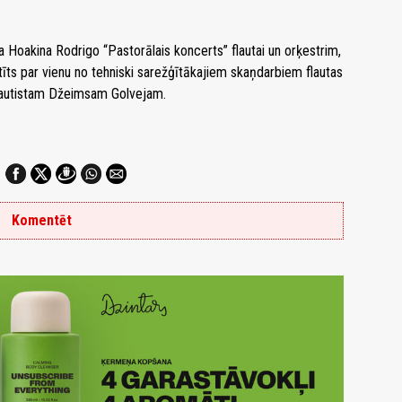
Hoakina Rodrigo “Pastorālais koncerts” flautai un orķestrim,
tīts par vienu no tehniski sarežģītākajiem skaņdarbiem flautas
flautistam Džeimsam Golvejam.
Komentēt