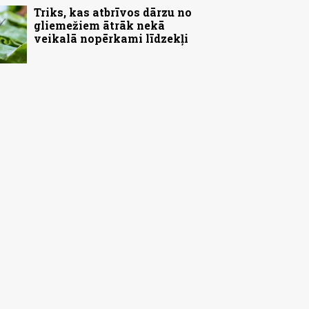
Triks, kas atbrīvos dārzu no
gliemežiem ātrāk nekā
veikalā nopērkami līdzekļi