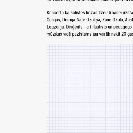
Koncertā kā solistes līdzās Ilzei Urbānei uzs
Čehijas, Demija Nate Ozoliņa, Zane Ozola, Aust
Legzdiņa. Diriģents - arī flautists un pedagog
mūzikas vidē pazīstams jau vairāk nekā 20 ga