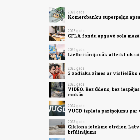
2023.gads
Komercbanku superpeļņu apsa
2025.gads
CFLA fondu apguvē sola mazāk
2025.gads
Lielbritānija sāk atteikt ukr
2025.gads
3 zodiaka zīmes ar vislielāk
2025.gads
VIDEO. Bez ūdens, bez iespēja
mokās
2024.gads
VUGD izplata paziņojumu par
2023.gads
Ciklona ietekmē otrdien Latvij
brīdinājums