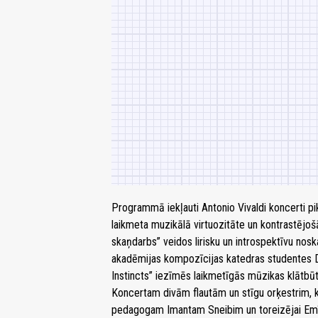
Programmā iekļauti Antonio Vivaldi koncerti pik
laikmeta muzikālā virtuozitāte un kontrastēj
skaņdarbs” veidos lirisku un introspektīvu nos
akadēmijas kompozīcijas katedras studentes 
Instincts” iezīmēs laikmetīgās mūzikas klātbū
Koncertam divām flautām un stīgu orķestrim, 
pedagogam Imantam Sneibim un toreizējai Emīl