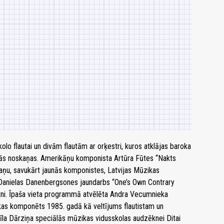
olo flautai un divām flautām ar orķestri, kuros atklājas baroka
ošās noskaņas. Amerikāņu komponista Artūra Fūtes “Nakts
kaņu, savukārt jaunās komponistes, Latvijas Mūzikas
Danielas Danenbergsones jaundarbs “One’s Own Contrary
tni. Īpaša vieta programmā atvēlēta Andra Vecumnieka
kas komponēts 1985. gadā kā veltījums flautistam un
a Dārziņa speciālās mūzikas vidusskolas audzēknei Ditai