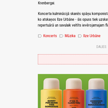
Krenbergai.
Koncerta kulminācijā skanēs spāņu komponista 
ko atskaņos Ilze Urbāne - šis opuss tiek uzska
repertuārā un savulaik veltīts ievērojamajam 
label
label
label
Koncerts
Mūzika
Ilze Urbāne
DALIES: