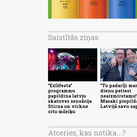
Saistītās ziņas
“Ezīšfesta”
"Tu padarīji ma
programmu
dienu patiesi
papildina latvju
neaizmirstamu!
skatuves sensācija
Masaki piepild
Stirna un virkne
Latvijā savu sa
citu mūziķu
Atceries, kas notika...?