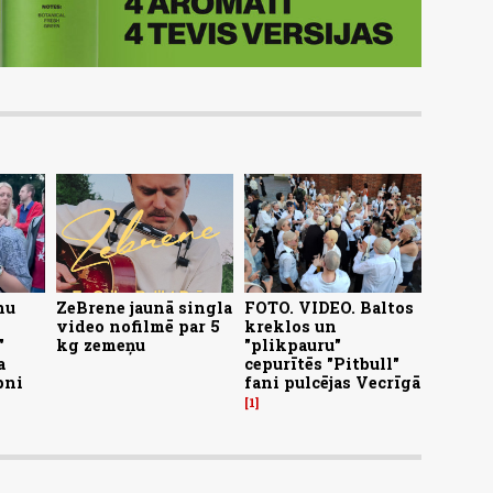
nu
ZeBrene jaunā singla
FOTO. VIDEO. Baltos
video nofilmē par 5
kreklos un
"
kg zemeņu
"plikpauru"
a
cepurītēs "Pitbull"
pni
fani pulcējas Vecrīgā
1