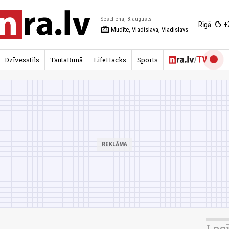
Sestdiena, 8.augusts
+
Rīgā
redeem
Mudīte, Vladislava, Vladislavs
Dzīvesstils
TautaRunā
LifeHacks
Sports