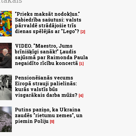
ītākais
"Prieks maksāt nodokļus."
Sabiedrība sašutusi: valsts
pārvaldē strādājošie trīs
dienas spēlējās ar "Lego"?
2
VIDEO. "Maestro, Jums
brīnišķīgi sanāk!" Ļaudis
sajūsmā par Raimonda Paula
negaidīto rīcību koncertā
1
Pensionēšanās vecums
Eiropā strauji palielinās:
kurās valstīs būs
visgarākais darba mūžs?
4
Putins paziņo, ka Ukraina
zaudēs "rietumu zemes", un
piemin Poliju
5