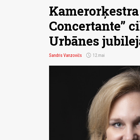
Kamerorķestra 
Concertante” ci
Urbānes jubile
schedule
Sandris Vanzovičs
12.mai