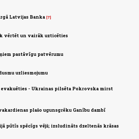
rgā Latvijas Banka
7
 vērtēt un vairāk uzticēties
aiņiem pastāvīgu patvērumu
o dusmu uzliesmojumu
s evakuēties - Ukrainas pilsēta Pokrovska mirst
 vakardienas plašo ugunsgrēku Ganību dambī
ā pūtīs spēcīgs vējš; izsludināts dzeltenās krāsas