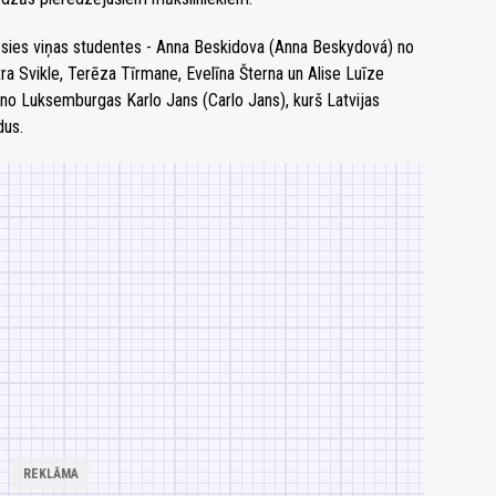
tāsies viņas studentes - Anna Beskidova (Anna Beskydová) no
ra Svikle, Terēza Tīrmane, Evelīna Šterna un Alise Luīze
s no Luksemburgas Karlo Jans (Carlo Jans), kurš Latvijas
dus.