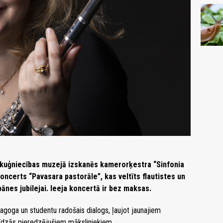
n kuģniecības muzejā izskanēs kamerorķestra “Sinfonia
oncerts “Pavasara pastorāle”, kas veltīts flautistes un
nes jubilejai. Ieeja koncertā ir bez maksas.
dagoga un studentu radošais dialogs, ļaujot jaunajiem
līdzās pieredzējušiem māksliniekiem.