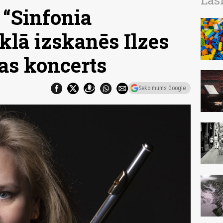
Las
“Sinfonia
klā izskanēs Ilzes
jas koncerts
Seko mums Google