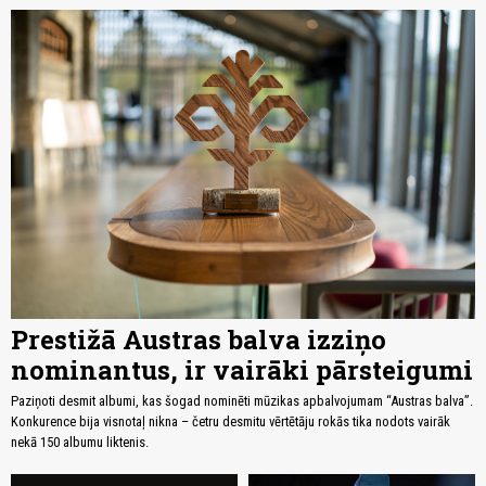
Prestižā Austras balva izziņo
nominantus, ir vairāki pārsteigumi
Paziņoti desmit albumi, kas šogad nominēti mūzikas apbalvojumam “Austras balva”.
Konkurence bija visnotaļ nikna – četru desmitu vērtētāju rokās tika nodots vairāk
nekā 150 albumu liktenis.