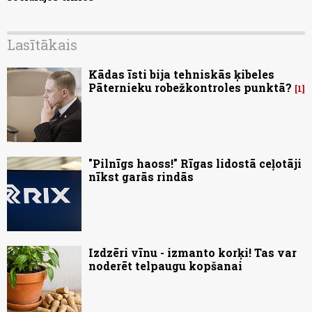
Lasītākais
Kādas īsti bija tehniskās ķibeles
Pāternieku robežkontroles punktā?
1
"Pilnīgs haoss!" Rīgas lidostā ceļotāji
nīkst garās rindās
Izdzēri vīnu - izmanto korķi! Tas var
noderēt telpaugu kopšanai