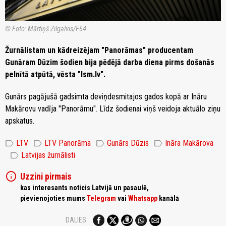
© Foto: Mārtiņš Zilgalvis/F64
Žurnālistam un kādreizējam "Panorāmas" producentam
Gunāram Dūzim šodien bija pēdējā darba diena pirms došanās
pelnītā atpūtā, vēsta "lsm.lv".
Gunārs pagājušā gadsimta deviņdesmitajos gados kopā ar Ināru
Makārovu vadīja "Panorāmu". Līdz šodienai viņš veidoja aktuālo ziņu
apskatus.
label
label
label
label
LTV
LTV Panorāma
Gunārs Dūzis
Ināra Makārova
label
Latvijas žurnālisti
info
Uzzini pirmais
kas interesants noticis Latvijā un pasaulē,
pievienojoties mums
Telegram
vai
Whatsapp
kanālā
DALIES: