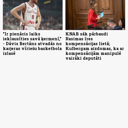
"Ir pienācis laiks
KNAB sāk pārbaudi
ieklausīties savā ķermenī,"
Rasimas īres
- Dāvis Bertāns atvadās no
kompensācijas lietā;
karjeras vīriešu basketbola
Kulbergam aizdomas, ka ar
izlasē
kompensācijām manipulē
vairāki deputāti