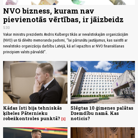
NVO bizness, kuram nav
pievienotās vērtības, ir jāizbeidz
5:30
Vakar ministru prezidents Andris Kulbergs tikās ar nevalstiskajām organizācijām
(NVO) un tā dēvēto memoranda padomi, “lai pārrunātu jautājumus, kas saistīti ar
nevalstisko organizāciju darbību Latvijā, kā arī iepazītos ar NVO finansēšanas
principiem valsts pārvaldē”.
Kādas īsti bija tehniskās
Slēgtas 10 ģimenes palātas
ķibeles Pāternieku
Dzemdību namā. Kas
robežkontroles punktā?
noticis?
1