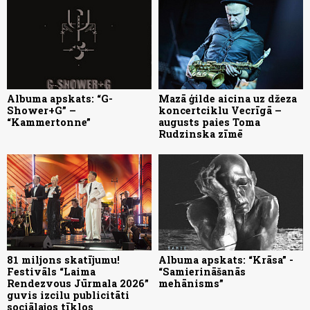
Albuma apskats: “G-
Mazā ģilde aicina uz džeza
Shower+G” –
koncertciklu Vecrīgā –
“Kammertonne”
augusts paies Toma
Rudzinska zīmē
81 miljons skatījumu!
Albuma apskats: “Krāsa” -
Festivāls “Laima
“Samierināšanās
Rendezvous Jūrmala 2026”
mehānisms”
guvis izcilu publicitāti
sociālajos tīklos