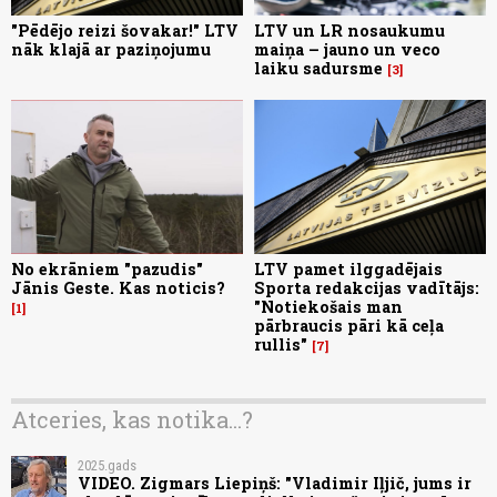
"Pēdējo reizi šovakar!" LTV
LTV un LR nosaukumu
nāk klajā ar paziņojumu
maiņa – jauno un veco
laiku sadursme
3
No ekrāniem "pazudis"
LTV pamet ilggadējais
Jānis Geste. Kas noticis?
Sporta redakcijas vadītājs:
"Notiekošais man
1
pārbraucis pāri kā ceļa
rullis"
7
Atceries, kas notika...?
2025.gads
VIDEO. Zigmars Liepiņš: "Vladimir Iļjič, jums ir