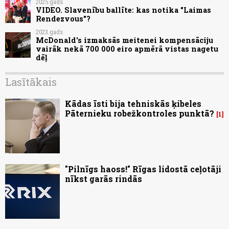
2025.gads
VIDEO. Slavenību ballīte: kas notika "Laimas
Rendezvous"?
2023.gads
McDonald's izmaksās meitenei kompensāciju
vairāk nekā 700 000 eiro apmērā vistas nagetu
dēļ
Lasītākais
Kādas īsti bija tehniskās ķibeles
Pāternieku robežkontroles punktā?
1
"Pilnīgs haoss!" Rīgas lidostā ceļotāji
nīkst garās rindās