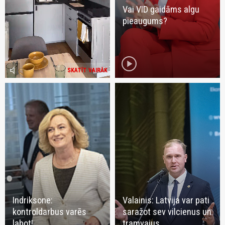
Vai VID gaidāms algu
pieaugums?
play_circle
volume_mute
SKATĪT VAIRĀK
Indriksone:
Valainis: Latvija var pati
kontroldarbus varēs
saražot sev vilcienus un
labot!
tramvajus