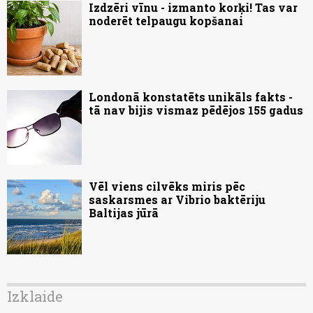
Izdzēri vīnu - izmanto korķi! Tas var
noderēt telpaugu kopšanai
Londonā konstatēts unikāls fakts -
tā nav bijis vismaz pēdējos 155 gadus
Vēl viens cilvēks miris pēc
saskarsmes ar Vibrio baktēriju
Baltijas jūrā
Izklaide