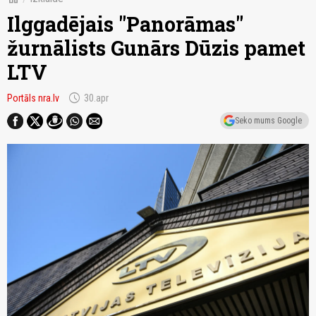
Ilggadējais "Panorāmas"
žurnālists Gunārs Dūzis pamet
LTV
schedule
Portāls nra.lv
30.apr
Seko mums Google