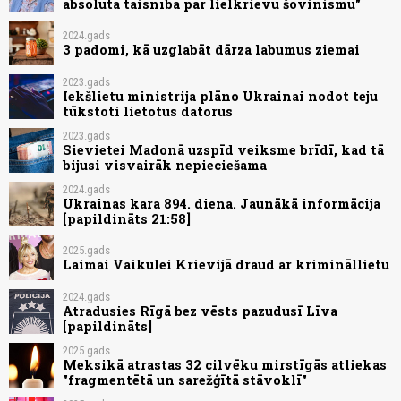
absolūta taisnība par lielkrievu šovinismu"
2024.gads
3 padomi, kā uzglabāt dārza labumus ziemai
2023.gads
Iekšlietu ministrija plāno Ukrainai nodot teju
tūkstoti lietotus datorus
2023.gads
Sievietei Madonā uzspīd veiksme brīdī, kad tā
bijusi visvairāk nepieciešama
2024.gads
Ukrainas kara 894. diena. Jaunākā informācija
[papildināts 21:58]
2025.gads
Laimai Vaikulei Krievijā draud ar krimināllietu
2024.gads
Atradusies Rīgā bez vēsts pazudusī Līva
[papildināts]
2025.gads
Meksikā atrastas 32 cilvēku mirstīgās atliekas
"fragmentētā un sarežģītā stāvoklī"