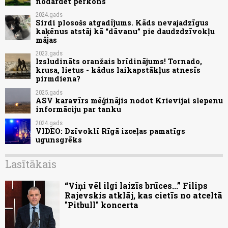
nodārdēt pērkons
2024.gads
Sirdi plosošs atgadījums. Kāds nevajadzīgus
kaķēnus atstāj kā “dāvanu” pie daudzdzīvokļu
mājas
2023.gads
Izsludināts oranžais brīdinājums! Tornado,
krusa, lietus - kādus laikapstākļus atnesīs
pirmdiena?
2025.gads
ASV karavīrs mēģinājis nodot Krievijai slepenu
informāciju par tanku
2024.gads
VIDEO: Dzīvoklī Rīgā izceļas pamatīgs
ugunsgrēks
Lasītākais
“Viņi vēl ilgi laizīs brūces...” Filips
Rajevskis atklāj, kas cietīs no atceltā
"Pitbull" koncerta