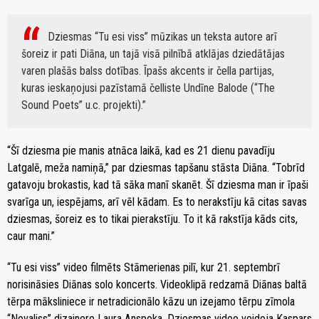
Dziesmas “Tu esi viss” mūzikas un teksta autore arī
šoreiz ir pati Diāna, un tajā visā pilnībā atklājas dziedātājas
varen plašās balss dotības. Īpašs akcents ir čella partijas,
kuras ieskaņojusi pazīstamā čelliste Undīne Balode (“The
Sound Poets” u.c. projekti).
“Šī dziesma pie manis atnāca laikā, kad es 21 dienu pavadīju
Latgalē, meža namiņā,” par dziesmas tapšanu stāsta Diāna. “Tobrīd
gatavoju brokastis, kad tā sāka manī skanēt. Šī dziesma man ir īpaši
svarīga un, iespējams, arī vēl kādam. Es to nerakstīju kā citas savas
dziesmas, šoreiz es to tikai pierakstīju. To it kā rakstīja kāds cits,
caur mani.”
“Tu esi viss” video filmēts Stāmerienas pilī, kur 21. septembrī
norisināsies Diānas solo koncerts. Videoklipā redzamā Diānas baltā
tērpa māksliniece ir netradicionālo kāzu un izejamo tērpu zīmola
“Novaliss” dizainere Laura Anspoka. Dziesmas video veidoja Kaspars