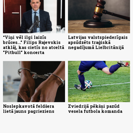
“Viņi vēl ilgi laizīs
Latvijas valstspiederīgais
brūces...” Filips Rajevskis
apsūdzēts traģiskā
atklāj, kas cietīs no atceltā
negadījumā Lielbritānijā
"Pitbull" koncerta
Noslepkavotā feldšera
Zviedrijā pēkšņi pazūd
lietā jauns pagrieziens
vesela futbola komanda