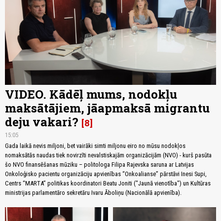
VIDEO. Kādēļ mums, nodokļu
maksātājiem, jāapmaksā migrantu
deju vakari?
8
15:05
Gada laikā nevis miljoni, bet vairāki simti miljonu eiro no mūsu nodokļos
nomaksātās naudas tiek novirzīti nevalstiskajām organizācijām (NVO) - kurš pasūta
šo NVO finansēšanas mūziku – politologa Filipa Rajevska saruna ar Latvijas
Onkoloģisko pacientu organizāciju apvienības “Onkoalianse” pārstāvi Inesi Supi,
Centrs “MARTA” politikas koordinatori Beatu Joniti ("Jaunā vienotība") un Kultūras
ministrijas parlamentāro sekretāru Ivaru Āboliņu (Nacionālā apvienība).