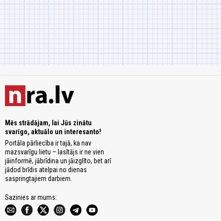
Mēs strādājam, lai Jūs zinātu
svarīgo, aktuālo un interesanto!
Portāla pārliecība ir tajā, ka nav
mazsvarīgu lietu – lasītājs ir ne vien
jāinformē, jābrīdina un jāizglīto, bet arī
jādod brīdis atelpai no dienas
saspringtajiem darbiem.
Sazinies ar mums: