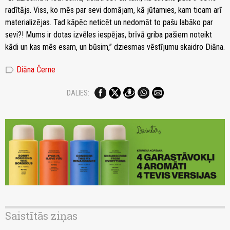
radītājs. Viss, ko mēs par sevi domājam, kā jūtamies, kam ticam arī
materializējas. Tad kāpēc neticēt un nedomāt to pašu labāko par
sevi?! Mums ir dotas izvēles iespējas, brīvā griba pašiem noteikt
kādi un kas mēs esam, un būsim,” dziesmas vēstījumu skaidro Diāna.
label
Diāna Černe
DALIES:
Saistītās ziņas