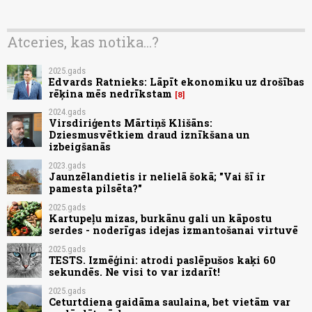
Atceries, kas notika...?
2025.gads
Edvards Ratnieks: Lāpīt ekonomiku uz drošības
rēķina mēs nedrīkstam
8
2024.gads
Virsdiriģents Mārtiņš Klišāns:
Dziesmusvētkiem draud iznīkšana un
izbeigšanās
2023.gads
Jaunzēlandietis ir nelielā šokā; "Vai šī ir
pamesta pilsēta?"
2025.gads
Kartupeļu mizas, burkānu gali un kāpostu
serdes - noderīgas idejas izmantošanai virtuvē
2025.gads
TESTS. Izmēģini: atrodi paslēpušos kaķi 60
sekundēs. Ne visi to var izdarīt!
2025.gads
Ceturtdiena gaidāma saulaina, bet vietām var