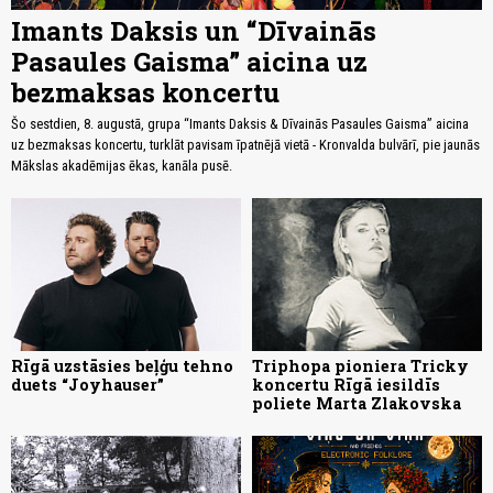
Imants Daksis un “Dīvainās
Pasaules Gaisma” aicina uz
bezmaksas koncertu
Šo sestdien, 8. augustā, grupa “Imants Daksis & Dīvainās Pasaules Gaisma” aicina
uz bezmaksas koncertu, turklāt pavisam īpatnējā vietā - Kronvalda bulvārī, pie jaunās
Mākslas akadēmijas ēkas, kanāla pusē.
Rīgā uzstāsies beļģu tehno
Triphopa pioniera Tricky
duets “Joyhauser”
koncertu Rīgā iesildīs
poliete Marta Zlakovska