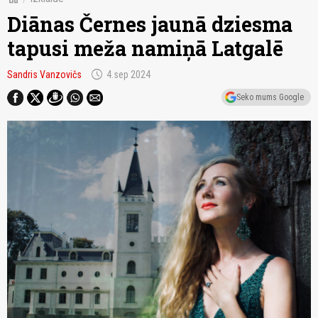
Diānas Černes jaunā dziesma
tapusi meža namiņā Latgalē
schedule
Sandris Vanzovičs
4.sep 2024
Seko mums Google