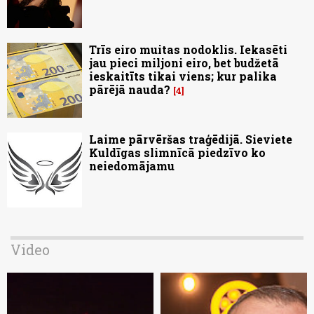
Trīs eiro muitas nodoklis. Iekasēti
jau pieci miljoni eiro, bet budžetā
ieskaitīts tikai viens; kur palika
pārējā nauda?
4
Laime pārvēršas traģēdijā. Sieviete
Kuldīgas slimnīcā piedzīvo ko
neiedomājamu
Video