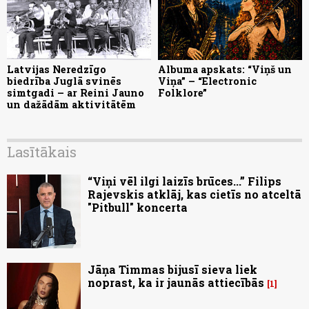
Latvijas Neredzīgo
Albuma apskats: “Viņš un
biedrība Juglā svinēs
Viņa” – “Electronic
simtgadi – ar Reini Jauno
Folklore”
un dažādām aktivitātēm
Lasītākais
“Viņi vēl ilgi laizīs brūces...” Filips
Rajevskis atklāj, kas cietīs no atceltā
"Pitbull" koncerta
Jāņa Timmas bijusī sieva liek
noprast, ka ir jaunās attiecībās
1