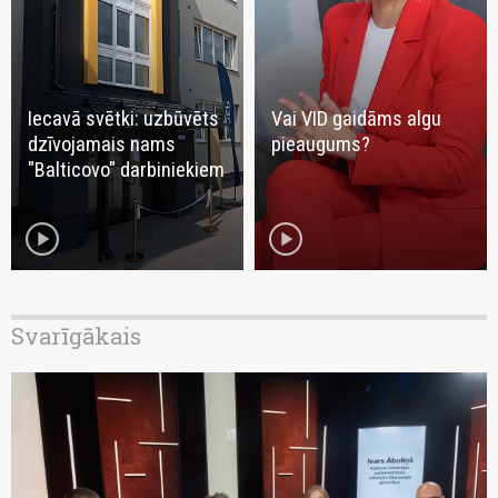
Iecavā svētki: uzbūvēts
Vai VID gaidāms algu
dzīvojamais nams
pieaugums?
"Balticovo" darbiniekiem
play_circle
play_circle
Svarīgākais