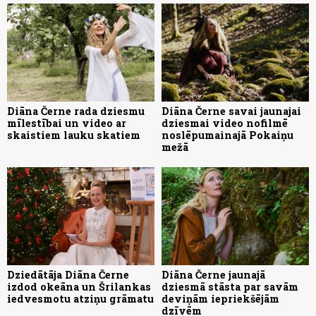
Diāna Černe rada dziesmu
Diāna Černe savai jaunajai
mīlestībai un video ar
dziesmai video nofilmē
skaistiem lauku skatiem
noslēpumainajā Pokaiņu
mežā
Dziedātāja Diāna Černe
Diāna Černe jaunajā
izdod okeāna un Šrilankas
dziesmā stāsta par savām
iedvesmotu atziņu grāmatu
deviņām iepriekšējām
dzīvēm