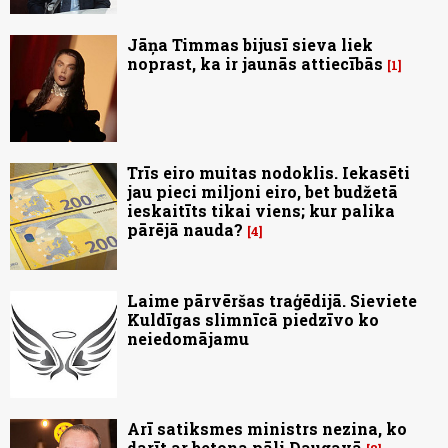
Jāņa Timmas bijusī sieva liek
noprast, ka ir jaunās attiecībās
1
Trīs eiro muitas nodoklis. Iekasēti
jau pieci miljoni eiro, bet budžetā
ieskaitīts tikai viens; kur palika
pārējā nauda?
4
Laime pārvēršas traģēdijā. Sieviete
Kuldīgas slimnīcā piedzīvo ko
neiedomājamu
Arī satiksmes ministrs nezina, ko
darīt ar betona pāli Daugavā