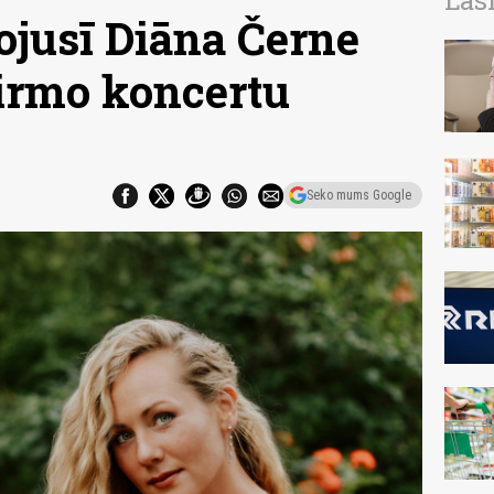
Las
vojusī Diāna Černe
irmo koncertu
Seko mums Google