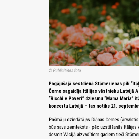
© Publicitātes foto
Pagājušajā sestdienā Stāmerienas pilī “Itā
Černe sagaidīja Itālijas vēstnieku Latvijā
“Ricchi e Poveri” dziesmu “Mama Maria” itāļ
koncertu Latvijā – tas notiks 21. septembrī
Pašmāju dziedātājas Diānas Černes (ārvalstīs
būs savs zemteksts - pēc uzstāšanās Itālijas 
desmit Vācijā aizvadītiem gadiem tieši Stāmer