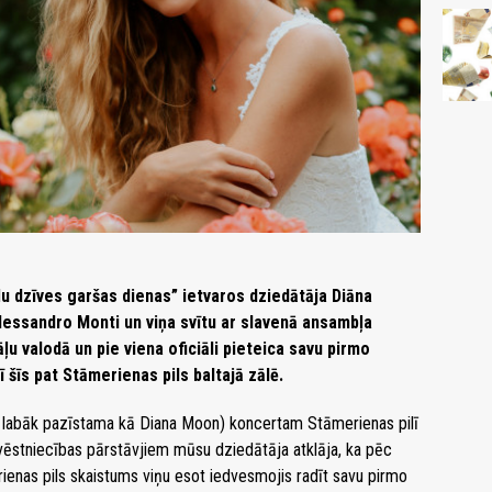
ļu dzīves garšas dienas” ietvaros dziedātāja Diāna
 Alessandro Monti un viņa svītu ar slavenā ansambļa
u valodā un pie viena oficiāli pieteica savu pirmo
 šīs pat Stāmerienas pils baltajā zālē.
 labāk pazīstama kā Diana Moon) koncertam Stāmerienas pilī
vēstniecības pārstāvjiem mūsu dziedātāja atklāja, ka pēc
ienas pils skaistums viņu esot iedvesmojis radīt savu pirmo