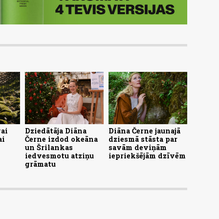
ai
Dziedātāja Diāna
Diāna Černe jaunajā
ai
Černe izdod okeāna
dziesmā stāsta par
un Šrilankas
savām deviņām
iedvesmotu atziņu
iepriekšējām dzīvēm
grāmatu