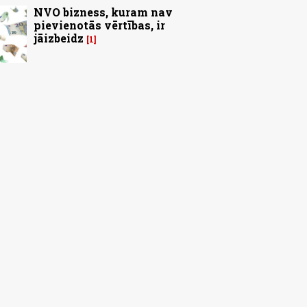
NVO bizness, kuram nav
pievienotās vērtības, ir
jāizbeidz
1