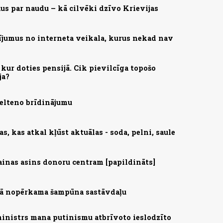
us par naudu – kā cilvēki dzīvo Krievijas
ījumus no interneta veikala, kurus nekad nav
kur doties pensijā. Cik pievilcīga topošo
ja?
zelteno brīdinājumu
, kas atkal kļūst aktuālas - soda, pelni, saule
ainas asins donoru centram [papildināts]
ijā nopērkama šampūna sastāvdaļu
ministrs mana putinismu atbrīvoto ieslodzīto