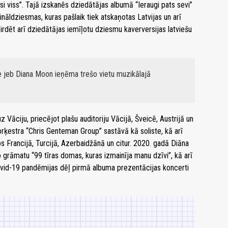
 viss”. Tajā izskanēs dziedātājas albumā “Ieraugi pats sevi”
nāldziesmas, kuras pašlaik tiek atskaņotas Latvijas un arī
irdēt arī dziedātājas iemīļotu dziesmu kaverversijas latviešu
 jeb Diana Moon ieņēma trešo vietu muzikālajā
Vāciju, priecējot plašu auditoriju Vācijā, Šveicē, Austrijā un
rķestra “Chris Genteman Group” sastāvā kā soliste, kā arī
s Francijā, Turcijā, Azerbaidžānā un citur. 2020. gadā Diāna
o grāmatu “99 tīras domas, kuras izmainīja manu dzīvi”, kā arī
Covid-19 pandēmijas dēļ pirmā albuma prezentācijas koncerti