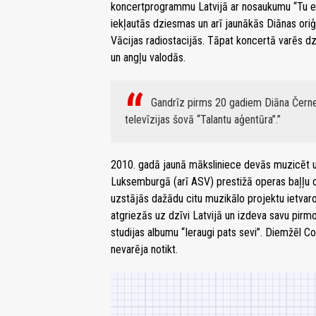
koncertprogrammu Latvijā ar nosaukumu “Tu esi
iekļautās dziesmas un arī jaunākās Diānas oriģi
Vācijas radiostacijās. Tāpat koncertā varēs dz
un angļu valodās.
Gandrīz pirms 20 gadiem Diāna Černe
televīzijas šovā “Talantu aģentūra”.
2010. gadā jaunā māksliniece devās muzicēt uz 
Luksemburgā (arī ASV) prestižā operas baļļu o
uzstājās dažādu citu muzikālo projektu ietvaro
atgriezās uz dzīvi Latvijā un izdeva savu pirm
studijas albumu “Ieraugi pats sevi”. Diemžēl 
nevarēja notikt.