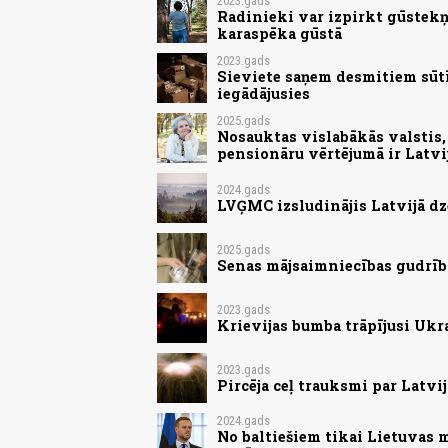
2023.gads
Radinieki var izpirkt gūstekņ
karaspēka gūstā
2023.gads
Sieviete saņem desmitiem sūt
iegādājusies
2025.gads
Nosauktas vislabākās valstis, 
pensionāru vērtējumā ir Latvi
2024.gads
LVĢMC izsludinājis Latvijā d
2025.gads
Senas mājsaimniecības gudrības
2023.gads
Krievijas bumba trāpījusi Ukr
2023.gads
Pircēja ceļ trauksmi par Latv
2024.gads
No baltiešiem tikai Lietuvas 