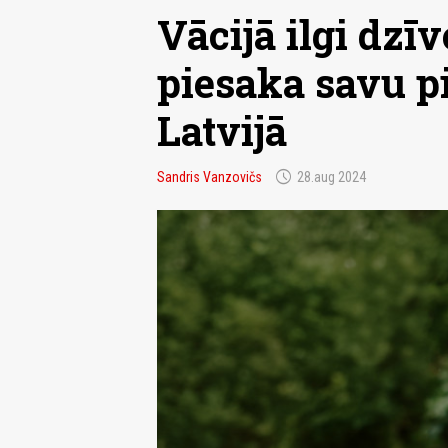
Vācijā ilgi dzī
piesaka savu p
Latvijā
schedule
Sandris Vanzovičs
28.aug 2024