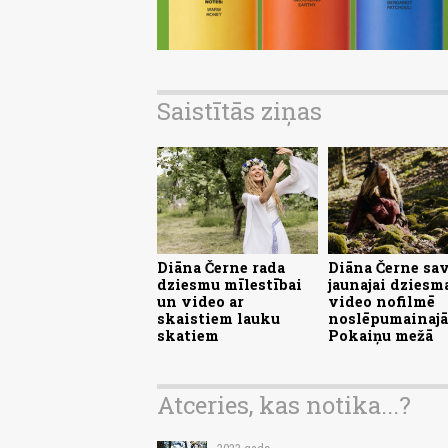
Saistītās ziņas
Diāna Černe rada
Diāna Černe sav
dziesmu mīlestībai
jaunajai dziesm
un video ar
video nofilmē
skaistiem lauku
noslēpumainajā
skatiem
Pokaiņu mežā
Atceries, kas notika...?