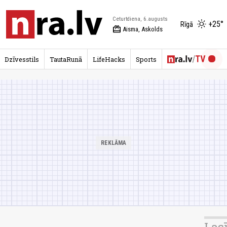
Ceturtdiena, 6.augusts
+25°
Rīgā
redeem
Aisma, Askolds
Dzīvesstils
TautaRunā
LifeHacks
Sports