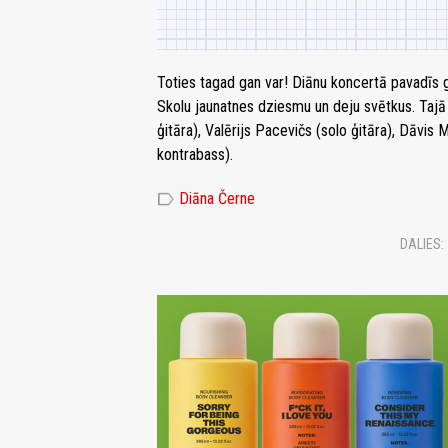
Toties tagad gan var! Diānu koncertā pavadīs 
Skolu jaunatnes dziesmu un deju svētkus. Tajā
ģitāra), Valērijs Pacevičs (solo ģitāra), Dāvis 
kontrabass).
label
Diāna Černe
DALIES: