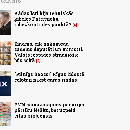
ītākais
Kādas īsti bija tehniskās
ķibeles Pāternieku
robežkontroles punktā?
4
Zināms, cik nākamgad
saņems deputāti un ministri.
Valsts iestādēs strādājošie
būs šokā
2
"Pilnīgs haoss!" Rīgas lidostā
ceļotāji nīkst garās rindās
PVN samazinājums padarījis
pārtiku lētāku, bet uzpeld
citas problēmas