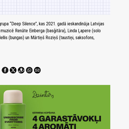
grupa “Deep Silence”, kas 2021. gadā ieskandināja Latvijas
 muzicē Renāte Einberga (basģitāra), Linda Ļapere (solo
Mellis (bungas) un Mārtiņš Roziņš (taustiņi, saksofons,