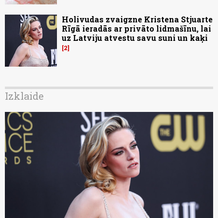
Holivudas zvaigzne Kristena Stjuarte
Rīgā ieradās ar privāto lidmašīnu, lai
uz Latviju atvestu savu suni un kaķi
2
Izklaide