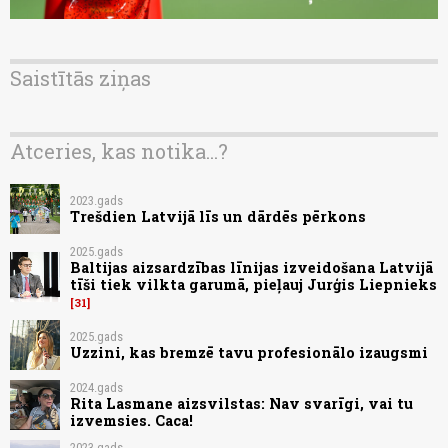
Saistītās ziņas
Atceries, kas notika...?
2023.gads
Trešdien Latvijā līs un dārdēs pērkons
2025.gads
Baltijas aizsardzības līnijas izveidošana Latvijā
tīši tiek vilkta garumā, pieļauj Jurģis Liepnieks
31
2025.gads
Uzzini, kas bremzē tavu profesionālo izaugsmi
2024.gads
Rita Lasmane aizsvilstas: Nav svarīgi, vai tu
izvemsies. Caca!
2023.gads