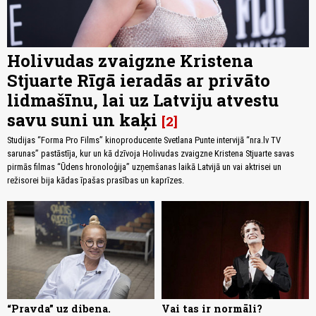
Holivudas zvaigzne Kristena
Stjuarte Rīgā ieradās ar privāto
lidmašīnu, lai uz Latviju atvestu
savu suni un kaķi
2
Studijas “Forma Pro Films” kinoproducente Svetlana Punte intervijā “nra.lv TV
sarunas” pastāstīja, kur un kā dzīvoja Holivudas zvaigzne Kristena Stjuarte savas
pirmās filmas “Ūdens hronoloģija” uzņemšanas laikā Latvijā un vai aktrisei un
režisorei bija kādas īpašas prasības un kaprīzes.
“Pravda” uz dibena.
Vai tas ir normāli?