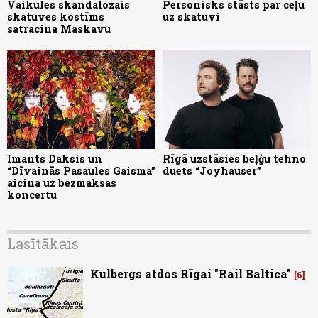
Vaikules skandalozais
Personisks stāsts par ceļu
skatuves kostīms
uz skatuvi
satracina Maskavu
Imants Daksis un
Rīgā uzstāsies beļģu tehno
“Dīvainās Pasaules Gaisma”
duets “Joyhauser”
aicina uz bezmaksas
koncertu
Lasītākais
Kulbergs atdos Rīgai "Rail Baltica"
6