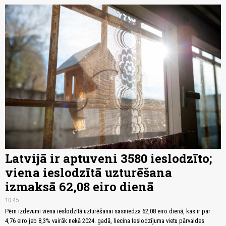
Latvijā ir aptuveni 3580 ieslodzīto;
viena ieslodzītā uzturēšana
izmaksā 62,08 eiro dienā
10:45
Pērn izdevumi viena ieslodzītā uzturēšanai sasniedza 62,08 eiro dienā, kas ir par
4,76 eiro jeb 8,3% vairāk nekā 2024. gadā, liecina Ieslodzījuma vietu pārvaldes