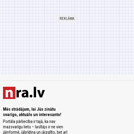
Mēs strādājam, lai Jūs zinātu
svarīgo, aktuālo un interesanto!
Portāla pārliecība ir tajā, ka nav
mazsvarīgu lietu – lasītājs ir ne vien
jāinformē, jābrīdina un jāizglīto, bet arī