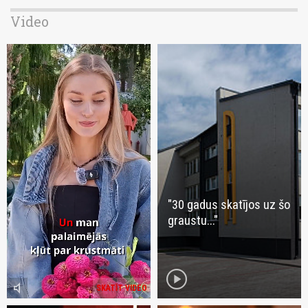
Video
"30 gadus skatījos uz šo
graustu..."
play_circle
volume_mute
SKATĪT VIDEO