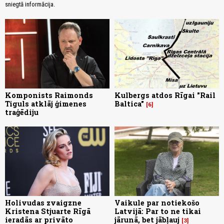
sniegtā informācija.
Komponists Raimonds
Kulbergs atdos Rīgai "Rail
Tiguls atklāj ģimenes
Baltica"
6
traģēdiju
Holivudas zvaigzne
Vaikule par notiekošo
Kristena Stjuarte Rīgā
Latvijā: Par to ne tikai
ieradās ar privāto
jārunā, bet jābļauj
3