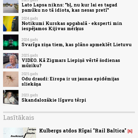
Lato Lapsa nikns: "bļ, nu kur lai es tagad
pamūku no tā idiota, kas nesas pretī"
2024.gads
Notikumi Kurskas apgabalā - eksperti min
iespējamos Kijivas mērķus
2024.gads
Svarīga ziņa tiem, kas plāno apmeklēt Lietuvu
2025.gads
VIDEO. Kā Zigmars Liepiņš vērtē šodienas
mūziku?
2025.gads
Odu draudi: Eiropa ir uz jaunas epidēmijas
sliekšņa
2023.gads
Skandalozākie līgavu tērpi
Lasītākais
Kulbergs atdos Rīgai "Rail Baltica"
6