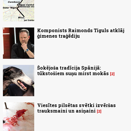
Komponists Raimonds Tiguls atklāj
ģimenes traģēdiju
Šokējoša tradīcija Spānijā:
tūkstošiem suņu mirst mokās
2
Viesītes pilsētas svētki izvēršas
trauksmaini un asiņaini
2