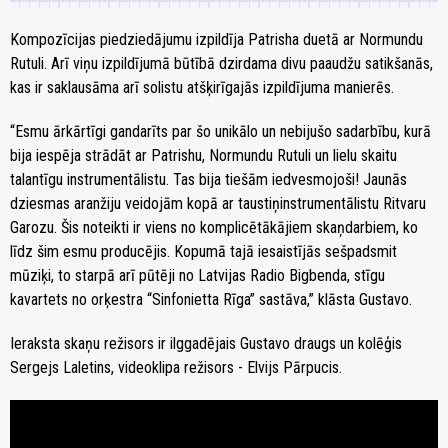
Kompozīcijas piedziedājumu izpildīja Patrisha duetā ar Normundu
Rutuli. Arī viņu izpildījumā būtībā dzirdama divu paaudžu satikšanās,
kas ir saklausāma arī solistu atšķirīgajās izpildījuma manierēs.
“Esmu ārkārtīgi gandarīts par šo unikālo un nebijušo sadarbību, kurā
bija iespēja strādāt ar Patrishu, Normundu Rutuli un lielu skaitu
talantīgu instrumentālistu. Tas bija tiešām iedvesmojoši! Jaunās
dziesmas aranžiju veidojām kopā ar taustiņinstrumentālistu Ritvaru
Garozu. Šis noteikti ir viens no komplicētākājiem skaņdarbiem, ko
līdz šim esmu producējis. Kopumā tajā iesaistījās sešpadsmit
mūziķi, to starpā arī pūtēji no Latvijas Radio Bigbenda, stīgu
kavartets no orķestra “Sinfonietta Rīga” sastāva,” klāsta Gustavo.
Ieraksta skaņu režisors ir ilggadējais Gustavo draugs un kolēģis
Sergejs Laletins, videoklipa režisors - Elvijs Pārpucis.