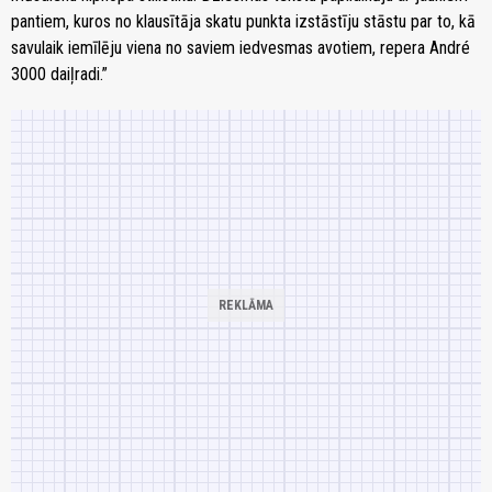
pantiem, kuros no klausītāja skatu punkta izstāstīju stāstu par to, kā
savulaik iemīlēju viena no saviem iedvesmas avotiem, repera André
3000 daiļradi.”