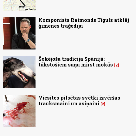
Komponists Raimonds Tiguls atklāj
ģimenes traģēdiju
Šokējoša tradīcija Spānijā:
tūkstošiem suņu mirst mokās
2
Viesītes pilsētas svētki izvēršas
trauksmaini un asiņaini
2