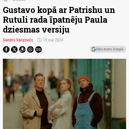
Gustavo kopā ar Patrishu un
Rutuli rada īpatnēju Paula
dziesmas versiju
schedule
Sandris Vanzovičs
19.mai 2024
Seko mums Google