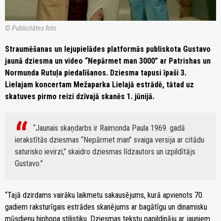
© Publicitātes foto
Straumēšanas un lejupielādes platformās publiskota Gustavo
jaunā dziesma un video “Nepārmet man 3000” ar Patrishas un
Normunda Rutuļa piedalīšanos. Dziesma tapusi īpaši 3.
Lielajam koncertam Mežaparka Lielajā estrādē, tātad uz
skatuves pirmo reizi dzīvajā skanēs 1. jūnijā.
“Jaunais skaņdarbs ir Raimonda Paula 1969. gadā
ierakstītās dziesmas “Nepārmet man” svaiga versija ar citādu
saturisko ievirzi,” skaidro dziesmas līdzautors un izpildītājs
Gustavo.
“Tajā dzirdams vairāku laikmetu sakausējums, kurā apvienots 70.
gadiem raksturīgais estrādes skanējums ar bagātīgu un dinamisku
mūsdienu hiphopa stilistiku. Dziesmas tekstu papildināju ar jauniem