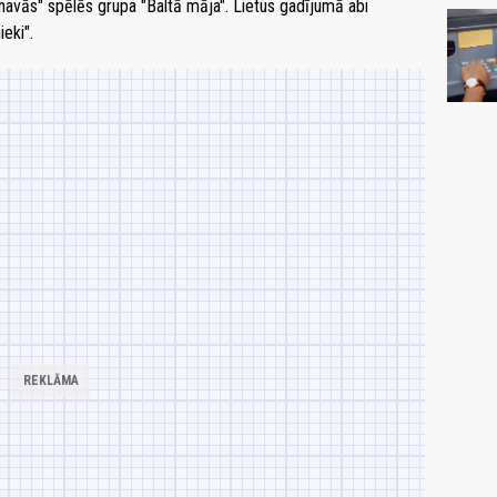
navās" spēlēs grupa "Baltā māja". Lietus gadījumā abi
eki".