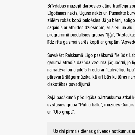
Brīvdabas muzejā darbosies Jāņu tradīciju zona
Līgošanas nakts, Uguns nakts un Pusnakts burvī
zālēm rokās kopā pulcēsies Jāņu bērni, aplīgo
sagaidīs ar atbildes dziesmām, ar sieru un alu.
programmā piedalīsies grupas "Iļģi", "Atštauka
līdz rīta gaismai varēs kopā ar grupām "Apve
Savukārt Raiskumā Līgo pasākumā "Ielūdz Labvē
garumā atradīs dažāda vecuma jāņubērni, jo līg
namatēva lomu pildīs Fredis ar "Labvēlīgo tipu
pārsvarā šlāgermūzika, kā arī būs kultūras nams
diskotēkas pavadījumā.
Šajā pasākumā pēc ilgāka pārtraukuma atkal k
uzstāsies grupa "Putnu balle", muzicēs Gunārs M
un "Ufo grupa".
Uzzini pirmais dienas galvenos notikumus 