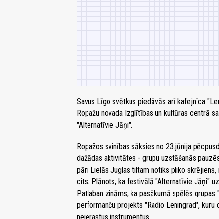
Savus Līgo svētkus piedāvās arī kafejnīca "Leni
Ropažu novada Izglītības un kultūras centrā sa
"Alternatīvie Jāņi".
Ropažos svinības sāksies no 23.jūnija pēcpusdie
dažādas aktivitātes - grupu uzstāšanās pauzēs
pāri Lielās Juglas tiltam notiks pliko skrējiens
cits. Plānots, ka festivālā "Alternatīvie Jāņi" 
Patlaban zināms, ka pasākumā spēlēs grupas "M
performanču projekts "Radio Leningrad", kuru d
neierastus instrumentus.