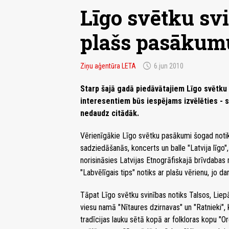
Līgo svētku sv
plašs pasākum
schedule
Ziņu aģentūra LETA
6.jun 2010
Starp šajā gadā piedāvātajiem Līgo svētku 
interesentiem būs iespējams izvēlēties - s
nedaudz citādāk.
Vērienīgākie Līgo svētku pasākumi šogad notiks
sadziedāšanās, koncerts un balle "Latvija līgo"
norisināsies Latvijas Etnogrāfiskajā brīvdaba
"Labvēlīgais tips" notiks ar plašu vērienu, jo da
Tāpat Līgo svētku svinības notiks Talsos, Lie
viesu namā "Nītaures dzirnavas" un "Ratnieki", 
tradīcijas lauku sētā kopā ar folkloras kopu "Or