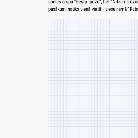
spēlēs grupa "Sestā jūdze", bet "Nītaures dzir
pasākumi notiks vienā vietā - viesu namā "Ratni