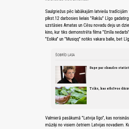
Saulgriežus pēc labākajām latviešu tradīcijām 
plkst.12 darbosies lielais "Rakšu" Līgo gadati
uzstāsies Amatas un Cēsu novadu deju un dzies
kino, kur tiks demonstrēta filma "Emīla nedarb
"Eolika" un "Musiqq" notiks vakara balle, bet L
ŠOBRĪD LASA
Supe par skaudro statis
Triks, kas atbrīvos dār
Valmierā pasākumā "Latvija līgo", kas norisinās
mūziķi no visiem četriem Latvijas novadiem. Ku