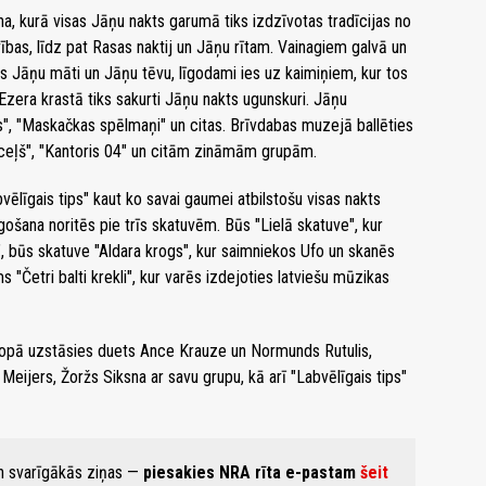
, kurā visas Jāņu nakts garumā tiks izdzīvotas tradīcijas no
bas, līdz pat Rasas naktij un Jāņu rītam. Vainagiem galvā un
s Jāņu māti un Jāņu tēvu, līgodami ies uz kaimiņiem, kur tos
 Ezera krastā tiks sakurti Jāņu nakts ugunskuri. Jāņu
s", "Maskačkas spēlmaņi" un citas. Brīvdabas muzejā ballēties
dceļš", "Kantoris 04" un citām zināmām grupām.
līgais tips" kaut ko savai gaumei atbilstošu visas nakts
ošana noritēs pie trīs skatuvēm. Būs "Lielā skatuve", kur
", būs skatuve "Aldara krogs", kur saimniekos Ufo un skanēs
 "Četri balti krekli", kur varēs izdejoties latviešu mūzikas
opā uzstāsies duets Ance Krauze un Normunds Rutulis,
eijers, Žoržs Siksna ar savu grupu, kā arī "Labvēlīgais tips"
un svarīgākās ziņas —
piesakies NRA rīta e-pastam
šeit