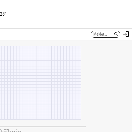
23°
login
search