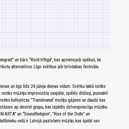
ngrad" un bārs "Rock'n'Riga", kas apvienojuši spēkus, lai
rīkotu alternatīvos Līgo svētkus jeb brīvdabas festivālu
nas un ilgs līdz 24.jūnija dienas vidum. Svētku laikā notiks
 notiks mūziķu improvizēta saspēle, spēlēs dīdžeji, pusnaktī
, notiks kafejnīcas "Transilvania" mošķu gājiens un daudz kas
uzstāsies ap desmit grupu, kas izpildīs dzīvespriecīgu mūziku.
.ART.A" un "SoundReligion", "Kiss of the Dolls" un
alībnieku vidū ir Latvijā pazīstami mūziķi, kas spēlē sev