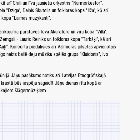
kā arī Chilli un līvu jauniešu orķestris "Nurmorkestor".
 "Dziga", Dainis Skutelis un folkloras kopa "Ilža", kā arī
s kopa "Laimas muzykanti".
īkojumā pārstāvēs Ieva Akurātere un vīru kopa "Vilki",
Zemgali - Lauris Reiniks un folkloras kopa "Tarkšķi", kā arī
ļi". Koncertā piedalīsies arī Valmieras pilsētas apvienotais
go nakts ballē deju mūziku spēlēs grupa "Klaidonis", Ivo
nijā Jāņu pasākums notiks arī Latvijas Etnogrāfiskajā
krastā būs iespēja sagaidīt Jāņu dienas rītu kopā ar
ākajiem šlāgermūziķiem.