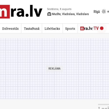
Sestdiena, 8.augusts
+
Rīgā
redeem
Mudīte, Vladislava, Vladislavs
Dzīvesstils
TautaRunā
LifeHacks
Sports