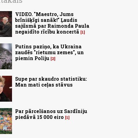
ītākais
VIDEO. "Maestro, Jums
brīnišķīgi sanāk!" Ļaudis
sajūsmā par Raimonda Paula
negaidīto rīcību koncertā
1
Putins paziņo, ka Ukraina
zaudēs "rietumu zemes", un
piemin Poliju
2
Supe par skaudro statistiku:
Man mati ceļas stāvus
Par pārcelšanos uz Sardīniju
piedāvā 15 000 eiro
1