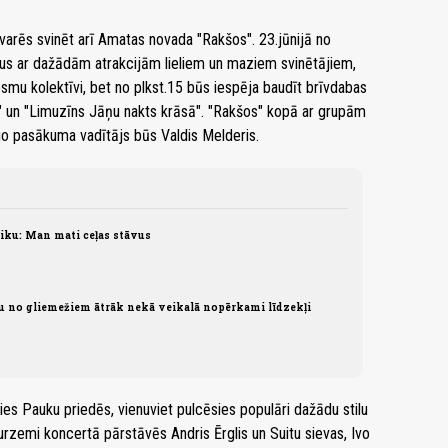
varēs svinēt arī Amatas novada "Rakšos". 23.jūnijā no
rgus ar dažādām atrakcijām lieliem un maziem svinētājiem,
mu kolektīvi, bet no plkst.15 būs iespēja baudīt brīvdabas
i" un "Limuzīns Jāņu nakts krāsā". "Rakšos" kopā ar grupām
īgo pasākuma vadītājs būs Valdis Melderis.
tiku: Man mati ceļas stāvus
zu no gliemežiem ātrāk nekā veikalā nopērkami līdzekļi
ies Pauku priedēs, vienuviet pulcēsies populāri dažādu stilu
rzemi koncertā pārstāvēs Andris Ērglis un Suitu sievas, Ivo