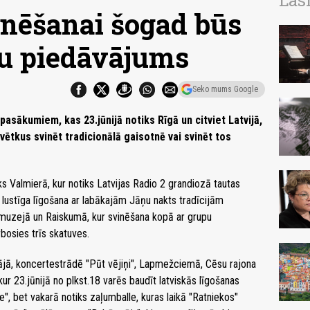
Las
inēšanai šogad būs
u piedāvājums
Seko mums Google
pasākumiem, kas 23.jūnijā notiks Rīgā un citviet Latvijā,
vētkus svinēt tradicionālā gaisotnē vai svinēt tos
 Valmierā, kur notiks Latvijas Radio 2 grandiozā tautas
, lustīga līgošana ar labākajām Jāņu nakts tradīcijām
s muzejā un Raiskumā, kur svinēšana kopā ar grupu
rbosies trīs skatuves.
pājā, koncertestrādē "Pūt vējiņi", Lapmežciemā, Cēsu rajona
kur 23.jūnijā no plkst.18 varēs baudīt latviskās līgošanas
e", bet vakarā notiks zaļumballe, kuras laikā "Ratniekos"