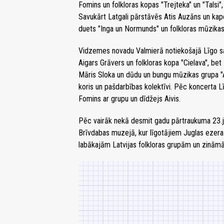
Fomins un folkloras kopas "Trejteka" un "Talsi", 
Savukārt Latgali pārstāvēs Atis Auzāns un kapela
duets "Inga un Normunds" un folkloras mūzika
Vidzemes novadu Valmierā notiekošajā Līgo sar
Aigars Grāvers un folkloras kopa "Cielava", bet 
Māris Sloka un dūdu un bungu mūzikas grupa "Au
koris un pašdarbības kolektīvi. Pēc koncerta Lī
Fomins ar grupu un dīdžejs Aivis.
Pēc vairāk nekā desmit gadu pārtraukuma 23.jū
Brīvdabas muzejā, kur līgotājiem Juglas ezera 
labākajām Latvijas folkloras grupām un zinām