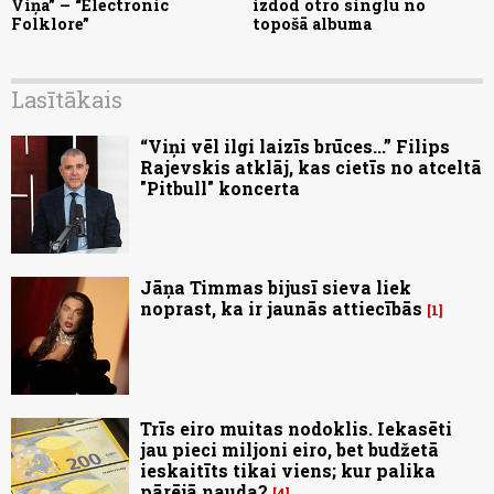
Viņa” – “Electronic
izdod otro singlu no
Folklore”
topošā albuma
Lasītākais
“Viņi vēl ilgi laizīs brūces...” Filips
Rajevskis atklāj, kas cietīs no atceltā
"Pitbull" koncerta
Jāņa Timmas bijusī sieva liek
noprast, ka ir jaunās attiecībās
1
Trīs eiro muitas nodoklis. Iekasēti
jau pieci miljoni eiro, bet budžetā
ieskaitīts tikai viens; kur palika
pārējā nauda?
4