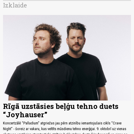
Izklaide
Rīgā uzstāsies beļģu tehno duets
“Joyhauser”
Koncertzālē “Palladium” atgriežas jau pērn atzinību iemantojušais cikls “Crave
Night” - šoreiz ar vakaru, kas veltīts mūsdienu tehno enerģijai. 9. oktobrī uz vienas