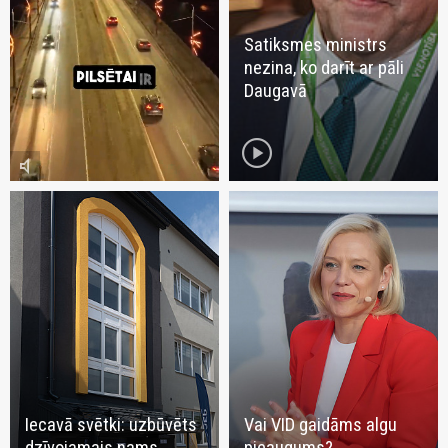
Satiksmes ministrs
nezina, ko darīt ar pāli
Daugavā
play_circle
volume_mute
Iecavā svētki: uzbūvēts
Vai VID gaidāms algu
dzīvojamais nams
pieaugums?