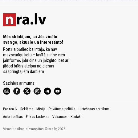
Mēs strādājam, lai Jūs zinātu
svarīgo, aktuālo un interesanto!
Portāla pārliecība ir tajā, ka nav
mazsvarīgu lietu – lasītājs ir ne vien
jāinformē, jābrīdina un jāizglīto, bet arī
jādod brīdis atelpai no dienas
saspringtajiem darbiem.
Sazinies ar mums:
Par nra.lv
Reklāma
Misija
Privātuma politika
Lietošanas noteikumi
Autortiesības
Ētikas kodekss
Vakances
Kontakti
Visas tiesības aizsargātas © nra.lv, 2026