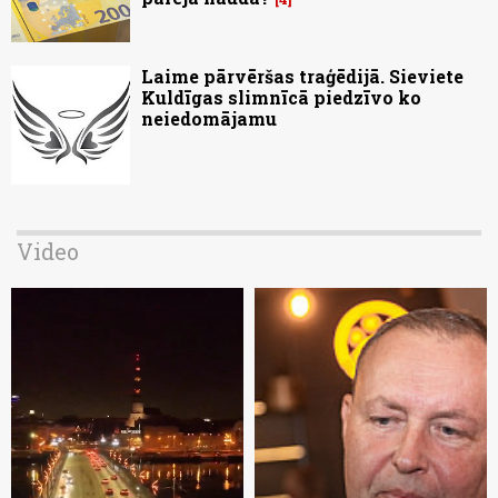
Laime pārvēršas traģēdijā. Sieviete
Kuldīgas slimnīcā piedzīvo ko
neiedomājamu
Video