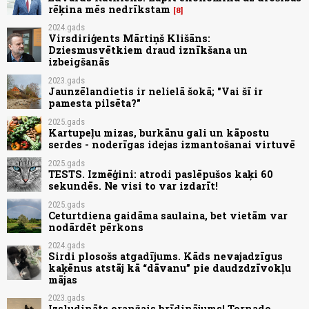
rēķina mēs nedrīkstam
8
2024.gads
Virsdiriģents Mārtiņš Klišāns:
Dziesmusvētkiem draud iznīkšana un
izbeigšanās
2023.gads
Jaunzēlandietis ir nelielā šokā; "Vai šī ir
pamesta pilsēta?"
2025.gads
Kartupeļu mizas, burkānu gali un kāpostu
serdes - noderīgas idejas izmantošanai virtuvē
2025.gads
TESTS. Izmēģini: atrodi paslēpušos kaķi 60
sekundēs. Ne visi to var izdarīt!
2025.gads
Ceturtdiena gaidāma saulaina, bet vietām var
nodārdēt pērkons
2024.gads
Sirdi plosošs atgadījums. Kāds nevajadzīgus
kaķēnus atstāj kā “dāvanu” pie daudzdzīvokļu
mājas
2023.gads
Izsludināts oranžais brīdinājums! Tornado,