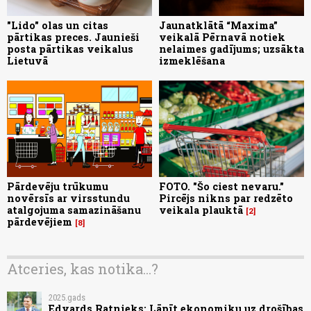
"Lido" olas un citas
Jaunatklātā “Maxima”
pārtikas preces. Jaunieši
veikalā Pērnavā notiek
posta pārtikas veikalus
nelaimes gadījums; uzsākta
Lietuvā
izmeklēšana
Pārdevēju trūkumu
FOTO. "Šo ciest nevaru."
novērsīs ar virsstundu
Pircējs nikns par redzēto
atalgojuma samazināšanu
veikala plauktā
2
pārdevējiem
8
Atceries, kas notika...?
2025.gads
Edvards Ratnieks: Lāpīt ekonomiku uz drošības