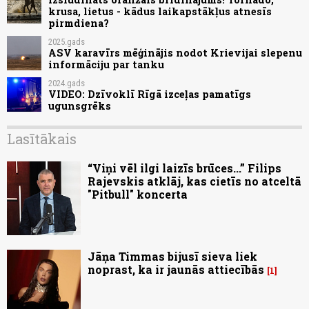
krusa, lietus - kādus laikapstākļus atnesīs
pirmdiena?
2025.gads
ASV karavīrs mēģinājis nodot Krievijai slepenu
informāciju par tanku
2024.gads
VIDEO: Dzīvoklī Rīgā izceļas pamatīgs
ugunsgrēks
Lasītākais
“Viņi vēl ilgi laizīs brūces...” Filips
Rajevskis atklāj, kas cietīs no atceltā
"Pitbull" koncerta
Jāņa Timmas bijusī sieva liek
noprast, ka ir jaunās attiecībās
1