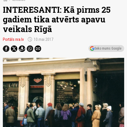
INTERESANTI: Kā pirms 25
gadiem tika atvērts apavu
veikals Rīgā
schedule
Portāls nra.lv
10.mai 2017
Seko mums Google