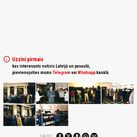
info
Uzzini pirmais
kas interesants noticis Latvijā un pasaulē,
pievienojoties mums
Telegram
vai
Whatsapp
kanālā
DALIES: