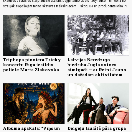
skatuves uzstāsies starptautiski atzītais beļģu tehno duets “Joyhauser” un viena no
straujāk augošajām tehno skatuves māksliniecēm – skotu DJ un producente Mha Iri.
Triphopa pioniera Tricky
Latvijas Neredzīgo
koncertu Rīgā iesildīs
biedrība Juglā svinēs
poliete Marta Zlakovska
simtgadi – ar Reini Jauno
un dažādām aktivitātēm
Albuma apskats: “Viņš un
Deigeļu laulātā pāra grupa