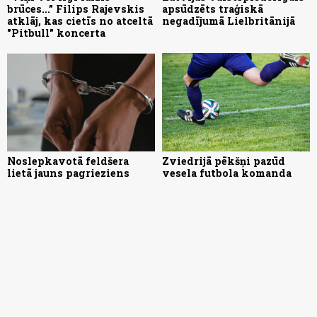
brūces...” Filips Rajevskis
apsūdzēts traģiskā
atklāj, kas cietīs no atceltā
negadījumā Lielbritānijā
"Pitbull" koncerta
Noslepkavotā feldšera
Zviedrijā pēkšņi pazūd
lietā jauns pagrieziens
vesela futbola komanda