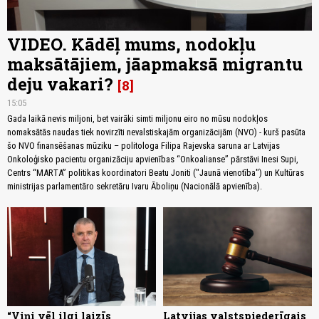
VIDEO. Kādēļ mums, nodokļu
maksātājiem, jāapmaksā migrantu
deju vakari?
8
15:05
Gada laikā nevis miljoni, bet vairāki simti miljonu eiro no mūsu nodokļos
nomaksātās naudas tiek novirzīti nevalstiskajām organizācijām (NVO) - kurš pasūta
šo NVO finansēšanas mūziku – politologa Filipa Rajevska saruna ar Latvijas
Onkoloģisko pacientu organizāciju apvienības “Onkoalianse” pārstāvi Inesi Supi,
Centrs “MARTA” politikas koordinatori Beatu Joniti ("Jaunā vienotība") un Kultūras
ministrijas parlamentāro sekretāru Ivaru Āboliņu (Nacionālā apvienība).
“Viņi vēl ilgi laizīs
Latvijas valstspiederīgais