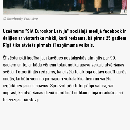
© facebook/ Euroskor
Uzņēmums "SIA Euroskor Latvija" sociālajā medijā facebook ir
dalījies ar vēsturisku mirkli, kurā redzams, kā pirms 25 gadiem
Rīgā tika atvērts pirmais šī uzņēmuma veikals.
Šī vēsturiskā liecība ļauj kavēties nostalģiskās atmiņās par 90.
gadiem un to, ar kādu vērienu tolaik notika apavu veikalu atvēršanas
svētki. Fotogrāfijās redzams, ka cilvēki tolaik bija gatavi gaidīt garās
rindās, lai būtu vieni no pirmajiem veikala klientiem un varētu
iegādāties jaunus apavus. Spriežot pēc fotogrāfiju satura, var
noprast, ka atvēršanas dienā iemūžināt notikumu bija ieradušies arī
televīzijas pārstāvji.