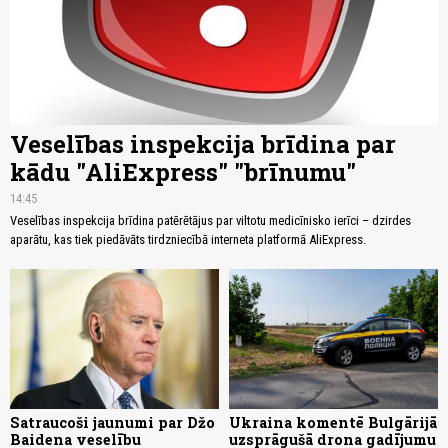
Veselības inspekcija brīdina par
kādu "AliExpress" "brīnumu"
14:45
Veselības inspekcija brīdina patērētājus par viltotu medicīnisko ierīci – dzirdes
aparātu, kas tiek piedāvāts tirdzniecībā interneta platformā AliExpress.
Satraucoši jaunumi par Džo
Ukraina komentē Bulgārijā
Baidena veselību
uzsprāgušā drona gadījumu