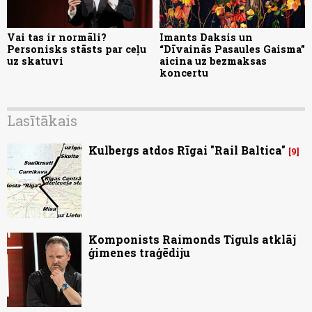
Vai tas ir normāli?
Imants Daksis un
Personisks stāsts par ceļu
“Dīvainās Pasaules Gaisma”
uz skatuvi
aicina uz bezmaksas
koncertu
Lasītākais
Kulbergs atdos Rīgai "Rail Baltica"
9
Komponists Raimonds Tiguls atklāj
ģimenes traģēdiju