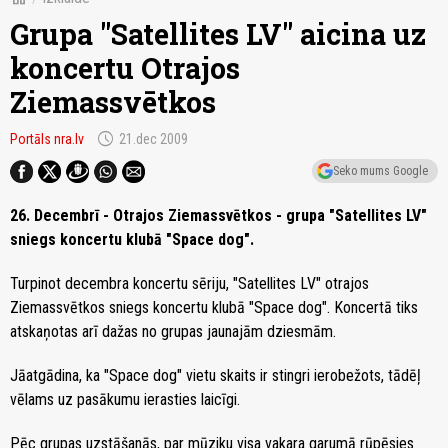
Grupa "Satellites LV" aicina uz
koncertu Otrajos
Ziemassvētkos
schedule
Portāls nra.lv
21.dec 2009
Seko mums Google
26. Decembrī - Otrajos Ziemassvētkos - grupa "Satellites LV"
sniegs koncertu klubā "Space dog".
Turpinot decembra koncertu sēriju, "Satellites LV" otrajos
Ziemassvētkos sniegs koncertu klubā "Space dog". Koncertā tiks
atskaņotas arī dažas no grupas jaunajām dziesmām.
Jāatgādina, ka "Space dog" vietu skaits ir stingri ierobežots, tādēļ
vēlams uz pasākumu ierasties laicīgi.
Pēc grupas uzstāšanās, par mūziku visa vakara garumā rūpēsies