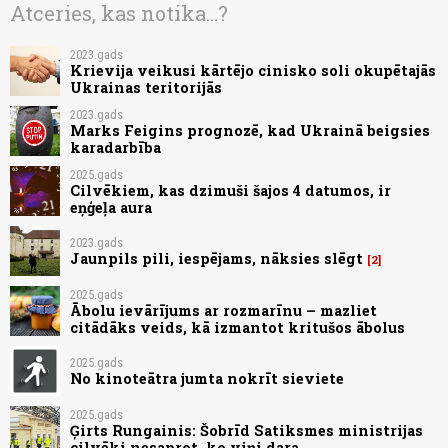
Atceries, kas notika...?
2023.gads
Krievija veikusi kārtējo cinisko soli okupētajās
Ukrainas teritorijās
2023.gads
Marks Feigins prognozē, kad Ukrainā beigsies
karadarbība
2025.gads
Cilvēkiem, kas dzimuši šajos 4 datumos, ir
eņģeļa aura
2023.gads
Jaunpils pili, iespējams, nāksies slēgt
2
2025.gads
Ābolu ievārījums ar rozmarīnu – mazliet
citādāks veids, kā izmantot kritušos ābolus
2025.gads
No kinoteātra jumta nokrīt sieviete
2025.gads
Ģirts Rungainis: Šobrīd Satiksmes ministrijas
cilvēki nesaprot, ko viņi dara