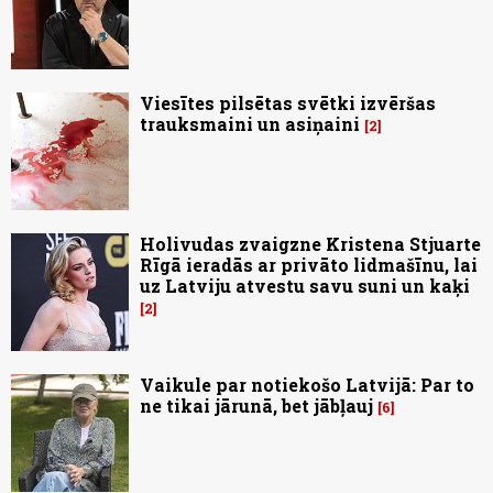
Viesītes pilsētas svētki izvēršas
trauksmaini un asiņaini
2
Holivudas zvaigzne Kristena Stjuarte
Rīgā ieradās ar privāto lidmašīnu, lai
uz Latviju atvestu savu suni un kaķi
2
Vaikule par notiekošo Latvijā: Par to
ne tikai jārunā, bet jābļauj
6