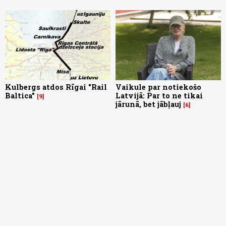
Kulbergs atdos Rīgai "Rail
Vaikule par notiekošo
Baltica"
Latvijā: Par to ne tikai
9
jārunā, bet jābļauj
6