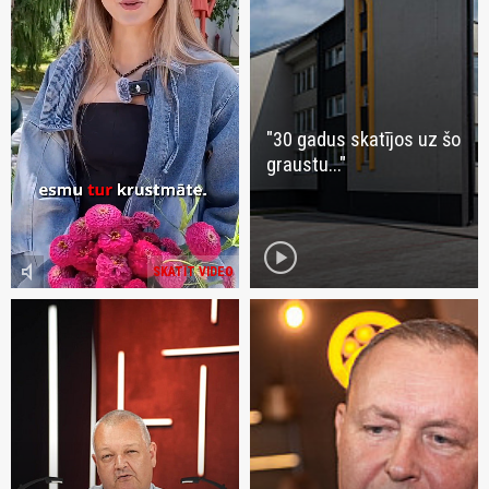
"30 gadus skatījos uz šo
graustu..."
play_circle
volume_mute
SKATĪT VIDEO