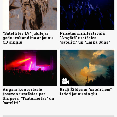
“Satellites LV” jubilejas
Pilsētas minifestivālā
gadu ieskandina ar jaunu
"Angārā" uzstāsies
CD singlu
"satelīti" un "Laika Suns"
Angāra koncertzālē
Brāļi Žildes ar "satelītiem"
šosezon uzstāsies pat
izdod jaunu singlu
Shipsea, "Tautumeitas" un
"satelīti"