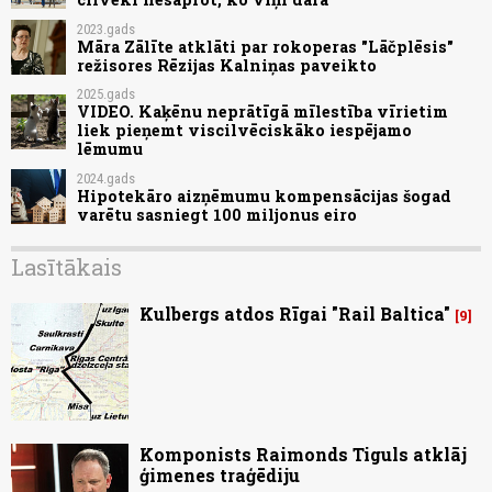
2023.gads
Māra Zālīte atklāti par rokoperas "Lāčplēsis"
režisores Rēzijas Kalniņas paveikto
2025.gads
VIDEO. Kaķēnu neprātīgā mīlestība vīrietim
liek pieņemt viscilvēciskāko iespējamo
lēmumu
2024.gads
Hipotekāro aizņēmumu kompensācijas šogad
varētu sasniegt 100 miljonus eiro
Lasītākais
Kulbergs atdos Rīgai "Rail Baltica"
9
Komponists Raimonds Tiguls atklāj
ģimenes traģēdiju