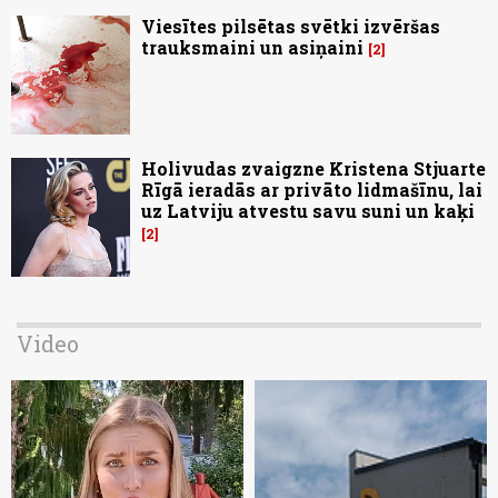
Viesītes pilsētas svētki izvēršas
trauksmaini un asiņaini
2
Holivudas zvaigzne Kristena Stjuarte
Rīgā ieradās ar privāto lidmašīnu, lai
uz Latviju atvestu savu suni un kaķi
2
Video