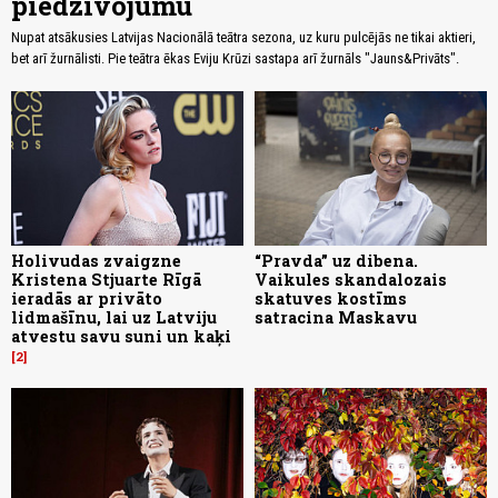
piedzīvojumu
Nupat atsākusies Latvijas Nacionālā teātra sezona, uz kuru pulcējās ne tikai aktieri,
bet arī žurnālisti. Pie teātra ēkas Eviju Krūzi sastapa arī žurnāls "Jauns&Privāts".
Holivudas zvaigzne
“Pravda” uz dibena.
Kristena Stjuarte Rīgā
Vaikules skandalozais
ieradās ar privāto
skatuves kostīms
lidmašīnu, lai uz Latviju
satracina Maskavu
atvestu savu suni un kaķi
2