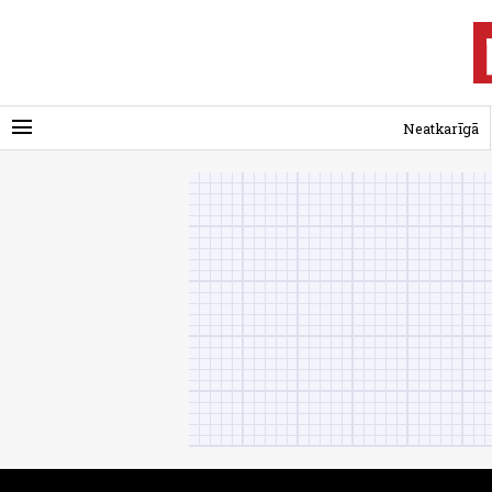
menu
Neatkarīgā