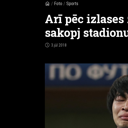
home
/
Foto
/
Sports
Arī pēc izlases
sakopj stadion
schedule
3.jūl 2018