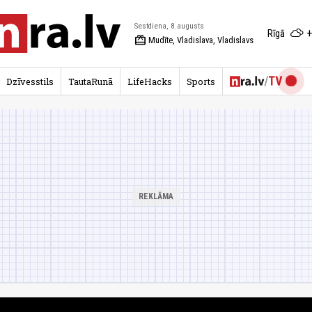
Sestdiena, 8.augusts
+
Rīgā
redeem
Mudīte, Vladislava, Vladislavs
Dzīvesstils
TautaRunā
LifeHacks
Sports