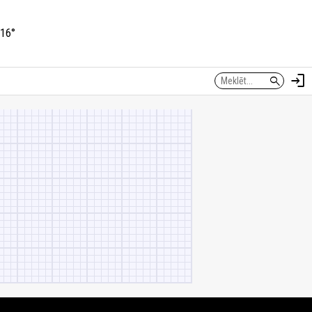
16°
login
search