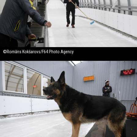
©Romāns Kokšarovs/F64 Photo Agency