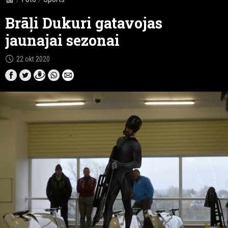
Brāļi Dukuri gatavojas
jaunajai sezonai
schedule
22.okt 2020