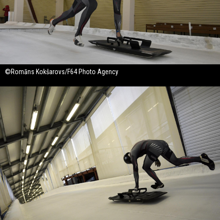
©Romāns Kokšarovs/F64 Photo Agency