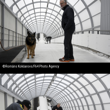
©Romāns Kokšarovs/F64 Photo Agency