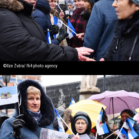
©Ilze Zvēra/ f64 photo agency