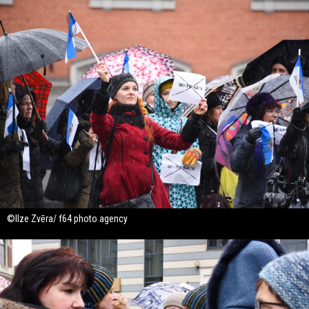
©Ilze Zvēra/ f64 photo agency