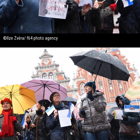
©Ilze Zvēra/ f64 photo agency