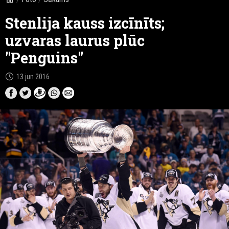
Stenlija kauss izcīnīts;
uzvaras laurus plūc
"Penguins"
schedule
13.jun 2016