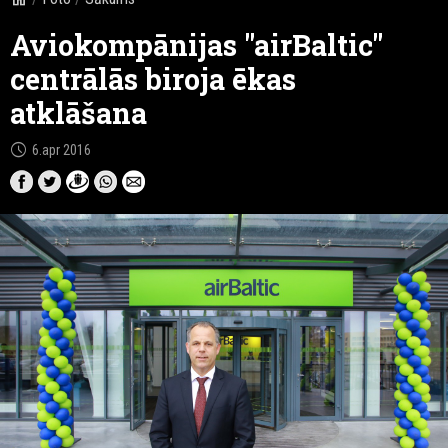
Aviokompānijas "airBaltic"
centrālās biroja ēkas
atklāšana
schedule
6.apr 2016