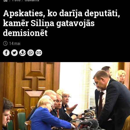
Apskaties, ko darīja deputāti,
kamēr Siliņa gatavojās
demisionēt
schedule
14.mai