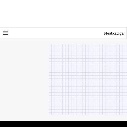
menu
Neatkarīgā