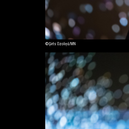
©Ģirts Ozoliņš/MN