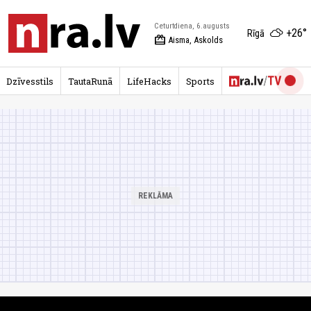
Ceturtdiena, 6.augusts
+26°
Rīgā
redeem
Aisma, Askolds
Dzīvesstils
TautaRunā
LifeHacks
Sports