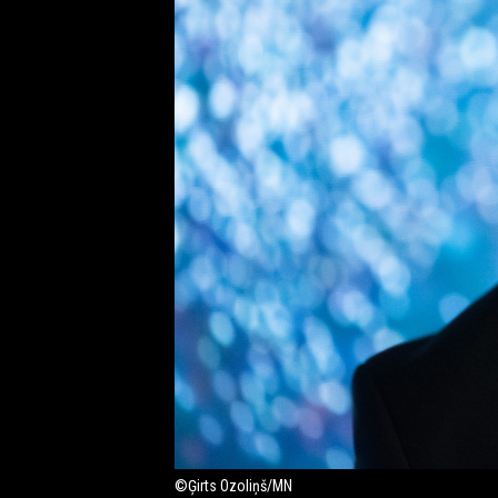
©Ģirts Ozoliņš/MN