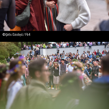
©Ģirts Ozoliņš / F64