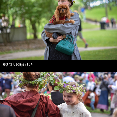
©Ģirts Ozoliņš / F64