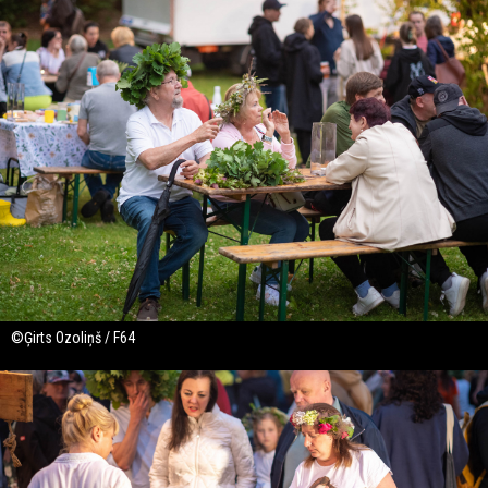
©Ģirts Ozoliņš / F64