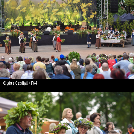
©Ģirts Ozoliņš / F64