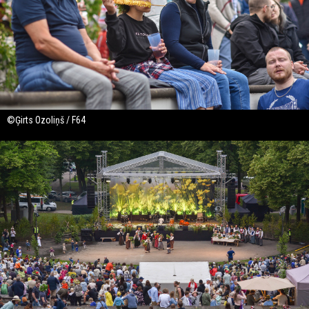
©Ģirts Ozoliņš / F64