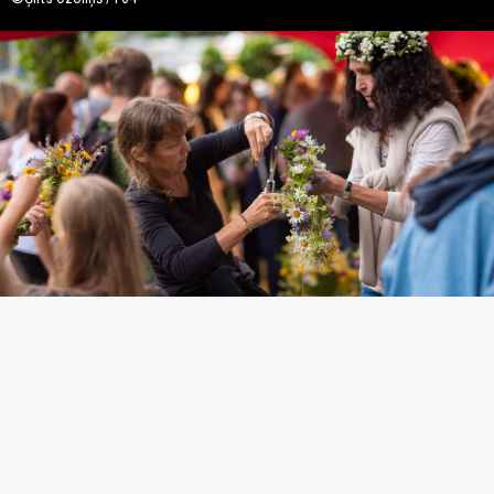
©Ģirts Ozoliņš / F64