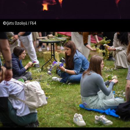
©Ģirts Ozoliņš / F64