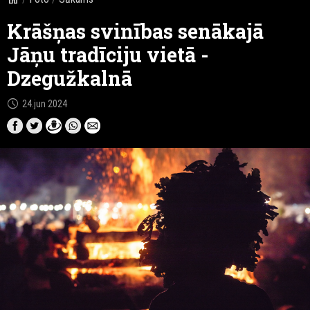
Krāšņas svinības senākajā
Jāņu tradīciju vietā -
Dzegužkalnā
schedule
24.jun 2024