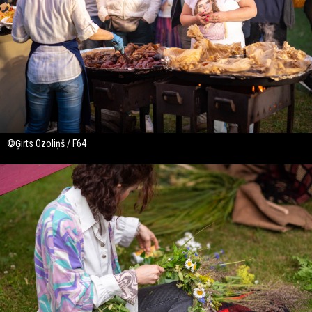
©Ģirts Ozoliņš / F64