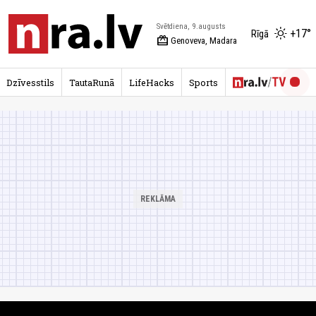
Svētdiena, 9.augusts
+17°
Rīgā
redeem
Genoveva, Madara
Dzīvesstils
TautaRunā
LifeHacks
Sports