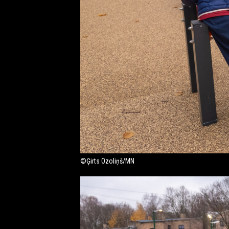
©Ģirts Ozoliņš/MN