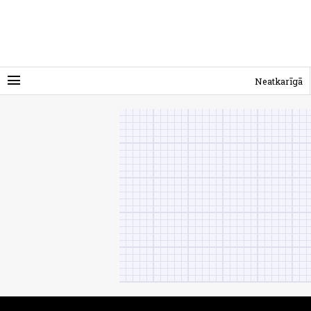
menu
Neatkarīgā