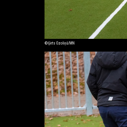
©Ģirts Ozoliņš/MN