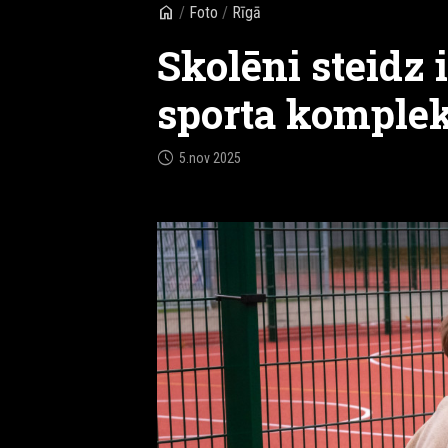
home
/
Foto
/
Rīgā
Skolēni steidz 
sporta komple
schedule
5.nov 2025