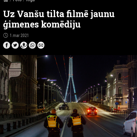
Uz Vanšu tilta filmē jaunu
ģimenes komēdiju
schedule
1.mar 2021