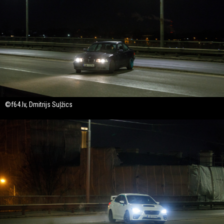
©f64.lv, Dmitrijs Suļžics