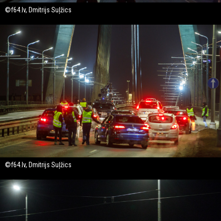
©f64.lv, Dmitrijs Suļžics
©f64.lv, Dmitrijs Suļžics