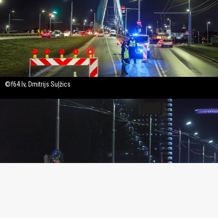
©f64.lv, Dmitrijs Suļžics