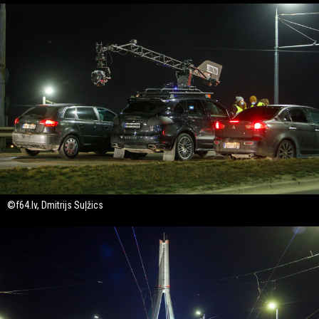
©f64.lv, Dmitrijs Suļžics