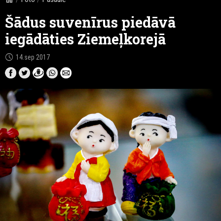
Šādus suvenīrus piedāvā
iegādāties Ziemeļkorejā
schedule
14.sep 2017