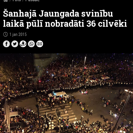
Šanhajā Jaungada svinību
laikā pūlī nobradāti 36 cilvēki
schedule
1.jan 2015