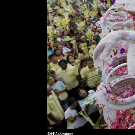
©EPA/Scanpix