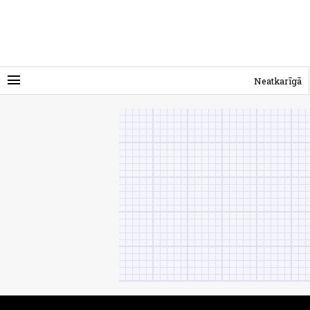
menu
Neatkarīgā