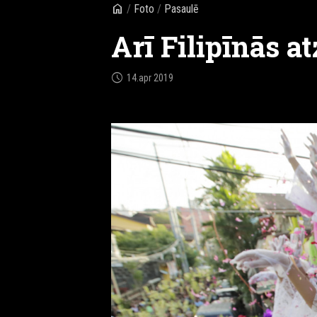
home
/
Foto
/
Pasaulē
Arī Filipīnās 
schedule
14.apr 2019