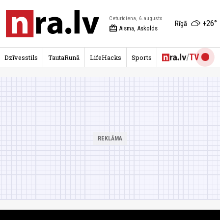
Ceturtdiena, 6.augusts
+26°
Rīgā
redeem
Aisma, Askolds
Dzīvesstils
TautaRunā
LifeHacks
Sports