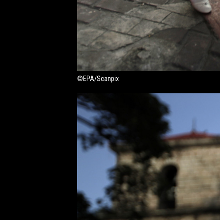
©EPA/Scanpix