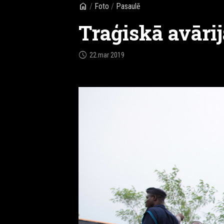
home
/
Foto
/
Pasaulē
Traģiskā avārij
schedule
22.mar 2019