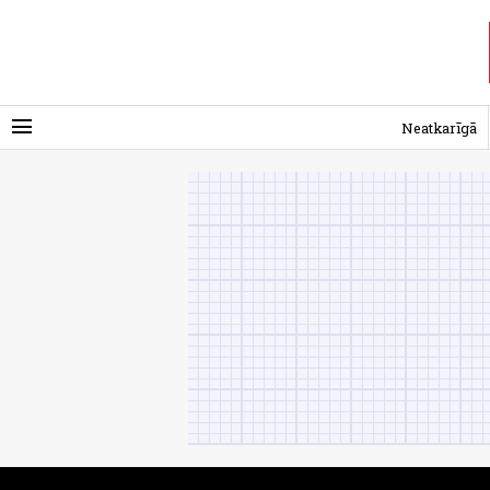
menu
Neatkarīgā