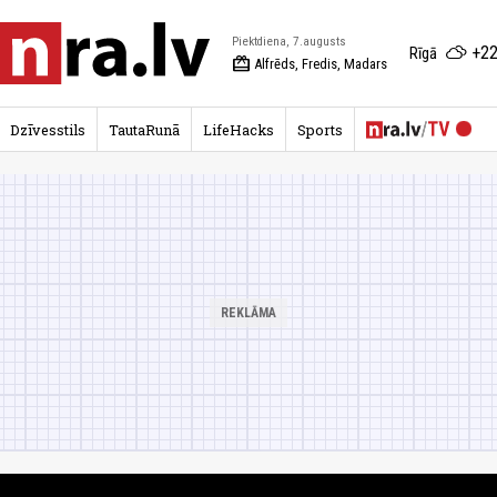
Piektdiena, 7.augusts
+22
Rīgā
redeem
Alfrēds, Fredis, Madars
Dzīvesstils
TautaRunā
LifeHacks
Sports