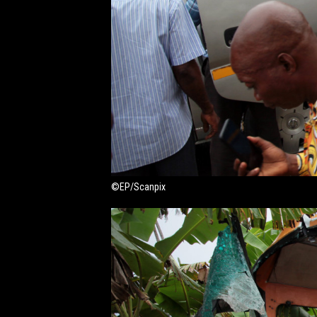
©EP/Scanpix