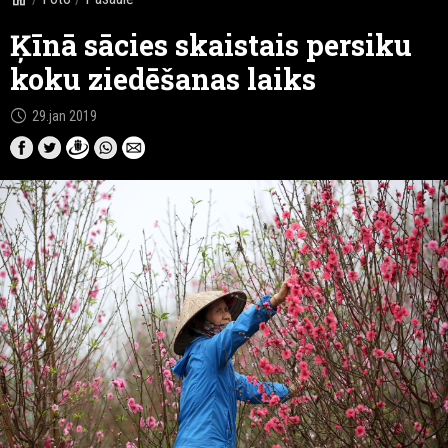
Ķīnā sācies skaistais persiku
koku ziedēšanas laiks
schedule
29.jan 2019