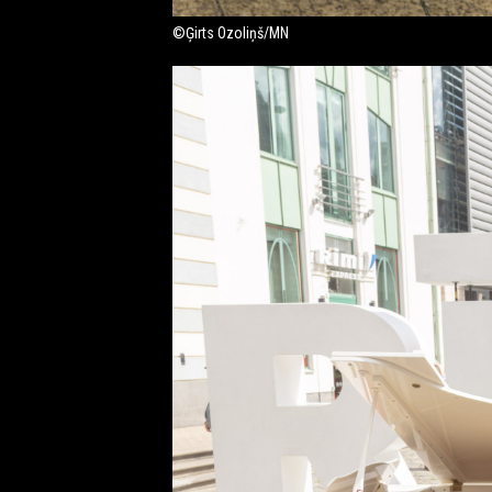
©Ģirts Ozoliņš/MN