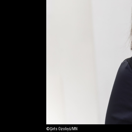
©Ģirts Ozoliņš/MN