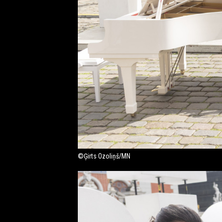
©Ģirts Ozoliņš/MN