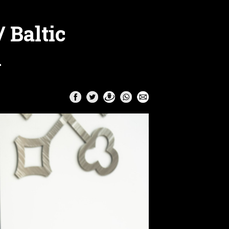
 Baltic
m