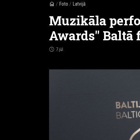
home
/
Foto
/
Latvijā
Muzikāla perfor
Awards" Baltā 
schedule
7.jūl