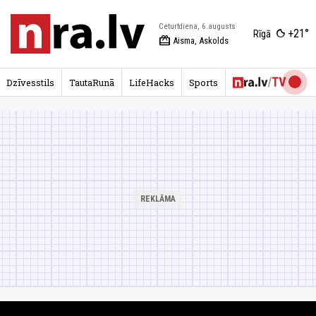
Ceturtdiena, 6.augusts
+21°
Rīgā
redeem
Aisma, Askolds
Dzīvesstils
TautaRunā
LifeHacks
Sports