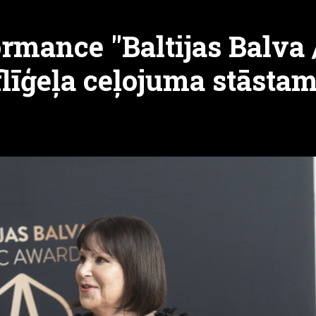
mance "Baltijas Balva /
flīģeļa ceļojuma stāsta