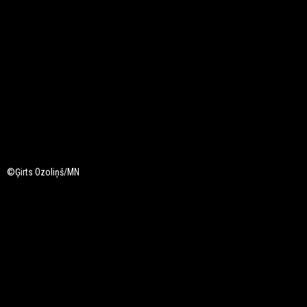
©Ģirts Ozoliņš/MN