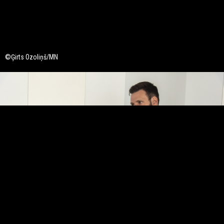
©Ģirts Ozoliņš/MN