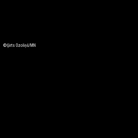
©Ģirts Ozoliņš/MN