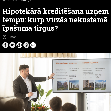
Hipotekārā kreditēšana uzņem
tempu: kurp virzās nekustamā
īpašuma tirgus?
schedule
3.mar