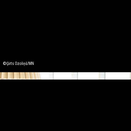
©Ģirts Ozoliņš/MN