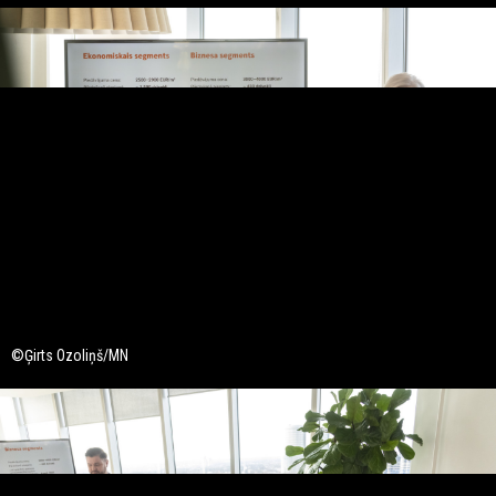
©Ģirts Ozoliņš/MN