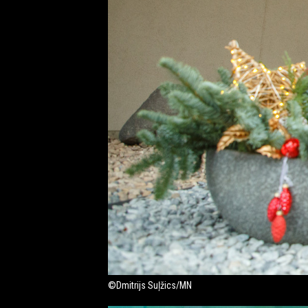
©Dmitrijs Suļžics/MN