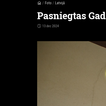
home
/
Foto
/
Latvijā
Pasniegtas Gad
schedule
13.dec 2024