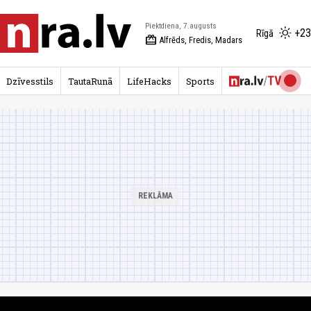
Piektdiena, 7.augusts
+23
Rīgā
redeem
Alfrēds, Fredis, Madars
Dzīvesstils
TautaRunā
LifeHacks
Sports