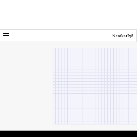
menu
Neatkarīgā